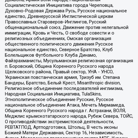
Социалистическая Инициатива города Череповца,
Духовно-Родовая Держава Русь, Русское национальное
единство, Древнерусской Инглистической церкви
Православных Староверов-Инглингов, Русский
общенациональный союз, Движение против нелегальной
иммиграции, Кровь и Честь, О свободе совести и о
религиозных объединениях, Омская организация
общественного политического движения Русское
национальное единство, Северное Братство, Клуб
Болельщиков Футбольного Клуба Динамо,
Файзрахманисты, Мусульманская религиозная организация
п. Боровский, Община Коренного Русского народа
Щелковского района, Правый сектор, УНА - УНСО,
Украинская повстанческая армия, Тризуб им. Степана
Бандеры, Братство, Белый Крест, Misanthropic division,
Религиозное объединение последователей инглиизма,
Народная Социальная Инициатива, TulaSkins,
Этнополитическое объединение Русские, Русское
национальное объединение Атака, Мечеть Мирмамеда,
Община Коренного Русского народа г. Астрахани, ВОЛЯ,
Меджлис крымскотатарского народа, Рубеж Севера, ТОЙС,
О противодействии экстремистской деятельности,
РЕВТАТПОД, Артподготовка, Штольц, В честь иконы
Божией Матери Державная, Сектор 16, Независимость,