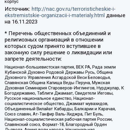
корпус
Источник:
http://nac.gov.ru/terroristicheskie-i-
ekstremistskie-organizacii-i-materialy.html
данные
на
16.11.2023
* Перечень общественных объединений и
религиозных организаций в отношении
которых судом принято вступившее в
законную силу решение о ликвидации или
запрете деятельности:
Национал-большевистская партия, ВЕК РА, Рада земли
Кубанской Духовно Родовой Державы Русь, Община
Духовного Управления Асгардской Веси Беловодья,
Славянская Община Капища Веды Перуна, Мужская
Духовная Семинария Староверов-Инглингов, Нурджулар, К
Богодержавию, Таблиги Джамаат, Свидетели Иеговы,
Русское национальное единство, Национал-
социалистическое общество, Джамаат мувахидов,
Объединенный Вилайат Кабарды, Балкарии и Карачая,
Союз славян, Ат-Такфир Валь-Хиджра, Пит Буль,
Национал-социалистическая рабочая партия России,
Славянский союз, Формат-18, Благородный Орден
Дьявола, Армия воли народа, Национальная