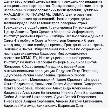
Дальневосточный центр развития гражданских инициатив
и социального партнерства, Гражданское действие, Центр
независимых социологических исследований, Сутяжник,
АКАДЕМИЯ ПО ПРАВАМ ЧЕЛОВЕКА, Центр развития
некоммерческих организаций, Частное учреждение в
Калининграде Совета Министров северных стран,
Гражданское содействие, Трансперенси Интернешнл-Р,
Центр Защиты Прав Средств Массовой Информации,
Институт развития прессы - Сибирь, Частное учреждение в
Санкт-Петербурге Совета Министров Северных Стран,
Фонд поддержки свободы прессы, Гражданский контроль,
Человек и Закон, Общественная комиссия по сохранению
наследия академика Сахарова, Информационное
агентство МЕМО. РУ, Институт региональной прессы,
Институт Развития Свободы Информации, Экозащита!-
Женсовет, Общественный вердикт, Евразийская
антимонопольная ассоциация, Бедушев Петр Петрович,
Дзугкоева Регина Николаевна, Кривенко Сергей
Владимирович, Милославский Павел Юрьевич, Шнырова
Ольга Вадимовна, Чанышева Лилия Айратовна, Сидорович
Ольга Борисовна, Туровский Александр Алексеевич,
Васильева Анастасия Евгеньевна, Ривина Анна Валерьевна,
Бойко Анатолий Николаевич, Дугин Сергей Георгиевич,
Пивоваров Андрей Сергеевич, Аверин Виталий Евгеньевич,
Барахоев Магомед Бекханович, Шарипков Олег