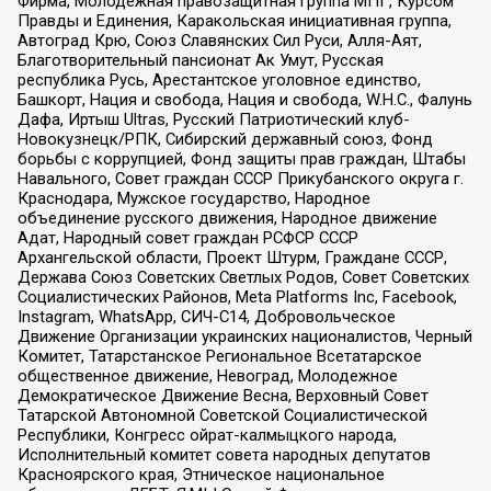
Фирма, Молодежная правозащитная группа МПГ, Курсом
Правды и Единения, Каракольская инициативная группа,
Автоград Крю, Союз Славянских Сил Руси, Алля-Аят,
Благотворительный пансионат Ак Умут, Русская
республика Русь, Арестантское уголовное единство,
Башкорт, Нация и свобода, Нация и свобода, W.H.С., Фалунь
Дафа, Иртыш Ultras, Русский Патриотический клуб-
Новокузнецк/РПК, Сибирский державный союз, Фонд
борьбы с коррупцией, Фонд защиты прав граждан, Штабы
Навального, Совет граждан СССР Прикубанского округа г.
Краснодара, Мужское государство, Народное
объединение русского движения, Народное движение
Адат, Народный совет граждан РСФСР СССР
Архангельской области, Проект Штурм, Граждане СССР,
Держава Союз Советских Светлых Родов, Совет Советских
Социалистических Районов, Meta Platforms Inc, Facebook,
Instagram, WhatsApp, СИЧ-С14, Добровольческое
Движение Организации украинских националистов, Черный
Комитет, Татарстанское Региональное Всетатарское
общественное движение, Невоград, Молодежное
Демократическое Движение Весна, Верховный Совет
Татарской Автономной Советской Социалистической
Республики, Конгресс ойрат-калмыцкого народа,
Исполнительный комитет совета народных депутатов
Красноярского края, Этническое национальное