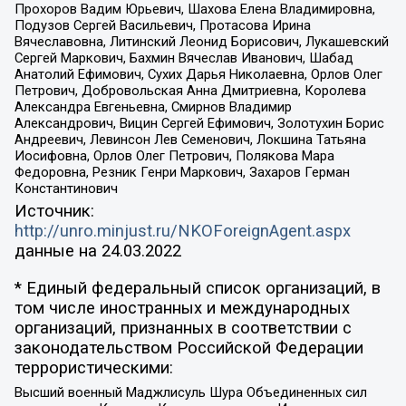
Прохоров Вадим Юрьевич, Шахова Елена Владимировна,
Подузов Сергей Васильевич, Протасова Ирина
Вячеславовна, Литинский Леонид Борисович, Лукашевский
Сергей Маркович, Бахмин Вячеслав Иванович, Шабад
Анатолий Ефимович, Сухих Дарья Николаевна, Орлов Олег
Петрович, Добровольская Анна Дмитриевна, Королева
Александра Евгеньевна, Смирнов Владимир
Александрович, Вицин Сергей Ефимович, Золотухин Борис
Андреевич, Левинсон Лев Семенович, Локшина Татьяна
Иосифовна, Орлов Олег Петрович, Полякова Мара
Федоровна, Резник Генри Маркович, Захаров Герман
Константинович
Источник:
http://unro.minjust.ru/NKOForeignAgent.aspx
данные на
24.03.2022
* Единый федеральный список организаций, в
том числе иностранных и международных
организаций, признанных в соответствии с
законодательством Российской Федерации
террористическими:
Высший военный Маджлисуль Шура Объединенных сил