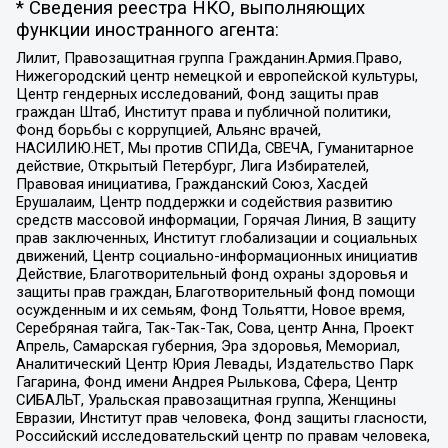
* Сведения реестра НКО, выполняющих
функции иностранного агента:
Лилит, Правозащитная группа Гражданин.Армия.Право,
Нижегородский центр немецкой и европейской культуры,
Центр гендерных исследований, Фонд защиты прав
граждан Штаб, Институт права и публичной политики,
Фонд борьбы с коррупцией, Альянс врачей,
НАСИЛИЮ.НЕТ, Мы против СПИДа, СВЕЧА, Гуманитарное
действие, Открытый Петербург, Лига Избирателей,
Правовая инициатива, Гражданский Союз, Хасдей
Ерушалаим, Центр поддержки и содействия развитию
средств массовой информации, Горячая Линия, В защиту
прав заключенных, Институт глобализации и социальных
движений, Центр социально-информационных инициатив
Действие, Благотворительный фонд охраны здоровья и
защиты прав граждан, Благотворительный фонд помощи
осужденным и их семьям, Фонд Тольятти, Новое время,
Серебряная тайга, Так-Так-Так, Сова, центр Анна, Проект
Апрель, Самарская губерния, Эра здоровья, Мемориал,
Аналитический Центр Юрия Левады, Издательство Парк
Гагарина, Фонд имени Андрея Рылькова, Сфера, Центр
СИБАЛЬТ, Уральская правозащитная группа, Женщины
Евразии, Институт прав человека, Фонд защиты гласности,
Российский исследовательский центр по правам человека,