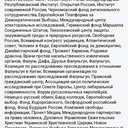
Республиканский Институт, Открытая Россия, Институт
современной России, Черноморский фонд регионального
сотрудничества, Европейская Платформа за
Демократические Выборы, Международный центр
электоральных исследований, Германский фонд Маршалла
Соединенных Штатов, Тихоокеанский центр защиты
окружающей среды и природных ресурсов, Свободная
Россия, Всемирный конгресс украинцев, Атлантический
совет, Человек в беде, Европейский фонд за демократию,
Джеймстаунский фонд, Прожект Хармони, Родники
дракона, Врачи против насильственного извлечения
органов, Фалунь Дафа, Друзья Фалуньгун, Фалуньгун,
Коалиция по расследованию преследования в отношении
Фалуньгун в Китае, Всемирная организация по
расследованию преследований Фалуньгун, Пражский
гражданский центр, Ассоциация школ политических
исследований при Совете Европы, Центр либеральной
современности, Форум русскоязычных европейцев,
Немецко-русский обмен, Бард колледж, Европейский
выбор, Фонд Ходорковского, Оксфордский российский
фонд, Фонд Будущее России, Компания свободы
информации, Проект Медиа, Международное партнерство
за права человека, Духовное Управление Евангельских
Христиан Украинской Христианской Церкви, Новое