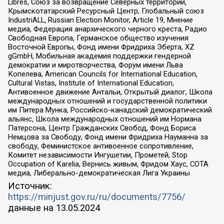
Libres, Союз за возвращение Северных территорий,
Крымскотатарский Ресурсный Центр, Глобальный союз
IndustriALL, Russian Election Monitor, Article 19, Мнение
медиа, Федерация анархического черного креста, Радио
Свободная Европа, Германское общество изучения
Восточной Европы, Фонд имени Фридриха Эберта, XZ
gGmbH, Мобильная академия поддержки гендерной
демократии и миротворчества, Форум имени Льва
Копелева, American Councils for International Education,
Cultural Vistas, Institute of International Education,
Антивоенное движение Антальи, Открытый диалог, Школа
международных отношений и государственной политики
им Питера Мунка, Российско-канадский демократический
альянс, Школа международных отношений им Нормана
Патерсона, Центр Гражданских Свобод, Фонд Бориса
Немцова за Свободу, Фонд имени Фридриха Науманна за
свободу, Феминистское антивоенное сопротивление,
Комитет независимости Ингушетии, Прометей, Stop
Occupation of Karelia, Вернись живым, Фридом Хаус, СОТА
медиа, Либерально-демократическая Лига Украины
Источник:
https://minjust.gov.ru/ru/documents/7756/
данные на
13.05.2024