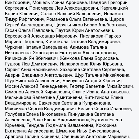
Викторович, Мошель Ирина Ароновна, Шведов Григорий
Сергеевич, Пономарев Лев Александрович, Каргалицкий
Борис Юльевич, Созаев Валерий Валерьевич, Исламов
Тимур Рифгатович, Романова Ольга Евгеньевна, Щаров
Сергей Алексадрович, Цирульников Борис Альбертович,
Гасан Ольга Павловна, Паутов Юрий Анатольевич,
Верховский Александр Маркович, Пислакова-Паркер
Марина Петровна, Кочеткова Татьяна Владимировна,
Чуркина Наталья Валерьевна, Акимова Татьяна
Николаевна, Золотарева Екатерина Александровна,
Рачинский Ян Збигневич, Жемкова Елена Борисовна,
Гудков Лев Дмитриевич, Илларионова Юлия Юрьевна,
Саранг Анна Васильевна, Захарова Светлана Сергеевна,
Аверин Владимир Анатольевич, Щур Татьяна Михайловна,
Щур Николай Алексеевич, Блинушов Андрей Юрьевич,
Мосин Алексей Геннадьевич, Гефтер Валентин Михайлович,
Симонов Алексей Кириллович, Флиге Ирина Анатольевна,
Мельникова Валентина Дмитриевна, Вититинова Елена
Владимировна, Баженова Светлана Куприяновна,
Максимов Сергей Владимирович, Беляев Сергей Иванович,
Голубева Елена Николаевна, Ганнушкина Светлана
Алексеевна, Закс Елена Владимировна, Буртина Елена
Юрьевна, Гендель Людмила Залмановна, Кокорина
Екатерина Алексеевна, Шуманов Илья Вячеславович,
Арапова Галина Юрьевна, Свечников Анатолий Мариевич,