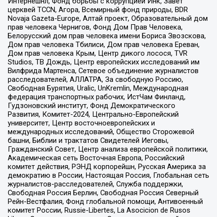
Интернешнл, Фонд борьбы с коррупцией Инк, Завет
церквей TCCN, Агора, Всемирный фонд природы, BDR
Novaja Gazeta-Europe, Алтай проект, Образовательный дом
прав человека Чернигов, Фонд Дом Прав Человека,
Белорусский дом прав человека имени Бориса Звозскова,
Дом прав человека Тбилиси, Дом прав человека Ереван,
Дом прав человека Крым, Центр дикого лосося, TVR
Studios, ТВ Дождь, Центр европейских исследований им
Вилфрида Мартенса, Сетевое объединение журналистов
расследователей, АЛЛАТРА, За свободную Россию,
Свободная Бурятия, Uralic, UnKremlin, Международная
федерация транспортных рабочих, ИстЧам Финланд,
Гудзоновский институт, Фонд Демократического
Развития, Комитет-2024, Центрально-Европейский
университет, Центр восточноевропейских и
международных исследований, Общество Сторожевой
башни, Библии и трактатов Свидетелей Иеговы,
Гражданский Совет, Центр анализа европейской политики,
Академическая сеть Восточная Европа, Российский
комитет действия, РЭНД корпорейшн, Русская Америка за
демократию в России, Настоящая Россия, Глобальная сеть
журналистов-расследователей, Служба поддержки,
Свободная Россия Берлин, Свободная Россия Северный
Рейн-Вестфалия, Фонд глобальной помощи, Антивоенный
комитет России, Russie-Libertes, La Asocicion de Rusos