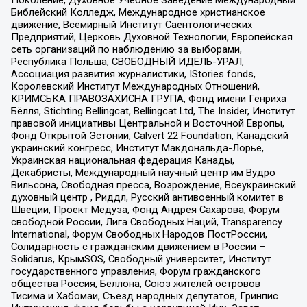
Поколение, Духовное Учебное Заведение Международный
Библейский Колледж, Международное христианское
движение, Всемирный Институт Саентологических
Предприятий, Церковь Духовной Технологии, Европейская
сеть организаций по наблюдению за выборами,
Республика Польша, СВОБОДНЫЙ ИДЕЛЬ-УРАЛ,
Ассоциация развития журналистики, IStories fonds,
Королевский Институт Международных Отношений,
КРИМСЬКА ПРАВОЗАХИСНА ГРУПА, Фонд имени Генриха
Бёлля, Stichting Bellingcat, Bellingcat Ltd, The Insider, Институт
правовой инициативы Центральной и Восточной Европы,
Фонд Открытой Эстонии, Calvert 22 Foundation, Канадский
украинский конгресс, Институт Макдональда-Лорье,
Украинская национальная федерация Канады,
Декабристы, Международный научный центр им Вудро
Вильсона, Свободная пресса, Возрождение, Всеукраинский
духовный центр , Риддл, Русский антивоенный комитет в
Швеции, Проект Медуза, Фонд Андрея Сахарова, Форум
свободной России, Лига Свободных Наций, Transparеncy
International, Форум Свободных Народов ПостРоссии,
Солидарность с гражданским движением в России –
Solidarus, КрымSOS, Свободный университет, Институт
государственного управления, Форум гражданского
общества Россия, Беллона, Союз жителей островов
Тисима и Хабомаи, Съезд народных депутатов, Гринпис