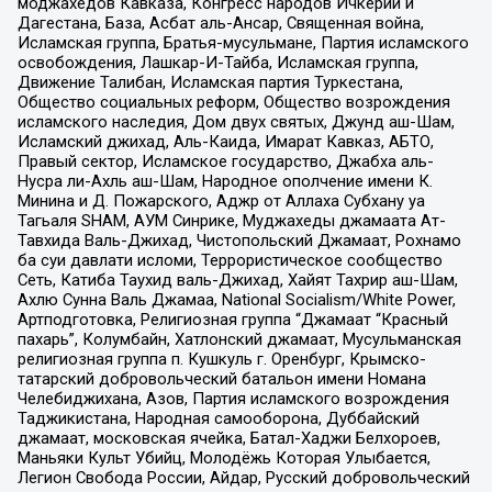
моджахедов Кавказа, Конгресс народов Ичкерии и
Дагестана, База, Асбат аль-Ансар, Священная война,
Исламская группа, Братья-мусульмане, Партия исламского
освобождения, Лашкар-И-Тайба, Исламская группа,
Движение Талибан, Исламская партия Туркестана,
Общество социальных реформ, Общество возрождения
исламского наследия, Дом двух святых, Джунд аш-Шам,
Исламский джихад, Аль-Каида, Имарат Кавказ, АБТО,
Правый сектор, Исламское государство, Джабха аль-
Нусра ли-Ахль аш-Шам, Народное ополчение имени К.
Минина и Д. Пожарского, Аджр от Аллаха Субхану уа
Тагьаля SHAM, АУМ Синрике, Муджахеды джамаата Ат-
Тавхида Валь-Джихад, Чистопольский Джамаат, Рохнамо
ба суи давлати исломи, Террористическое сообщество
Сеть, Катиба Таухид валь-Джихад, Хайят Тахрир аш-Шам,
Ахлю Сунна Валь Джамаа, National Socialism/White Power,
Артподготовка, Религиозная группа “Джамаат “Красный
пахарь”, Колумбайн, Хатлонский джамаат, Мусульманская
религиозная группа п. Кушкуль г. Оренбург, Крымско-
татарский добровольческий батальон имени Номана
Челебиджихана, Азов, Партия исламского возрождения
Таджикистана, Народная самооборона, Дуббайский
джамаат, московская ячейка, Батал-Хаджи Белхороев,
Маньяки Культ Убийц, Молодёжь Которая Улыбается,
Легион Свобода России, Айдар, Русский добровольческий