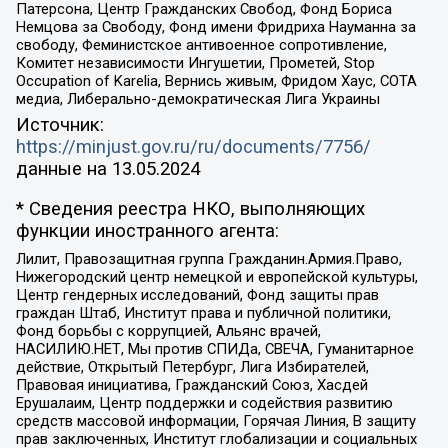
Патерсона, Центр Гражданских Свобод, Фонд Бориса
Немцова за Свободу, Фонд имени Фридриха Науманна за
свободу, Феминистское антивоенное сопротивление,
Комитет независимости Ингушетии, Прометей, Stop
Occupation of Karelia, Вернись живым, Фридом Хаус, СОТА
медиа, Либерально-демократическая Лига Украины
Источник:
https://minjust.gov.ru/ru/documents/7756/
данные на
13.05.2024
* Сведения реестра НКО, выполняющих
функции иностранного агента:
Лилит, Правозащитная группа Гражданин.Армия.Право,
Нижегородский центр немецкой и европейской культуры,
Центр гендерных исследований, Фонд защиты прав
граждан Штаб, Институт права и публичной политики,
Фонд борьбы с коррупцией, Альянс врачей,
НАСИЛИЮ.НЕТ, Мы против СПИДа, СВЕЧА, Гуманитарное
действие, Открытый Петербург, Лига Избирателей,
Правовая инициатива, Гражданский Союз, Хасдей
Ерушалаим, Центр поддержки и содействия развитию
средств массовой информации, Горячая Линия, В защиту
прав заключенных, Институт глобализации и социальных