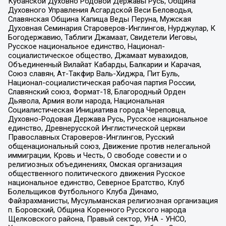
Кубанской Духовно Родовой Державы Русь, Община
Духовного Управления Асгардской Веси Беловодья,
Славянская Община Капища Веды Перуна, Мужская
Духовная Семинария Староверов-Инглингов, Нурджулар, К
Богодержавию, Таблиги Джамаат, Свидетели Иеговы,
Русское национальное единство, Национал-
социалистическое общество, Джамаат мувахидов,
Объединенный Вилайат Кабарды, Балкарии и Карачая,
Союз славян, Ат-Такфир Валь-Хиджра, Пит Буль,
Национал-социалистическая рабочая партия России,
Славянский союз, Формат-18, Благородный Орден
Дьявола, Армия воли народа, Национальная
Социалистическая Инициатива города Череповца,
Духовно-Родовая Держава Русь, Русское национальное
единство, Древнерусской Инглистической церкви
Православных Староверов-Инглингов, Русский
общенациональный союз, Движение против нелегальной
иммиграции, Кровь и Честь, О свободе совести и о
религиозных объединениях, Омская организация
общественного политического движения Русское
национальное единство, Северное Братство, Клуб
Болельщиков Футбольного Клуба Динамо,
Файзрахманисты, Мусульманская религиозная организация
п. Боровский, Община Коренного Русского народа
Щелковского района, Правый сектор, УНА - УНСО,