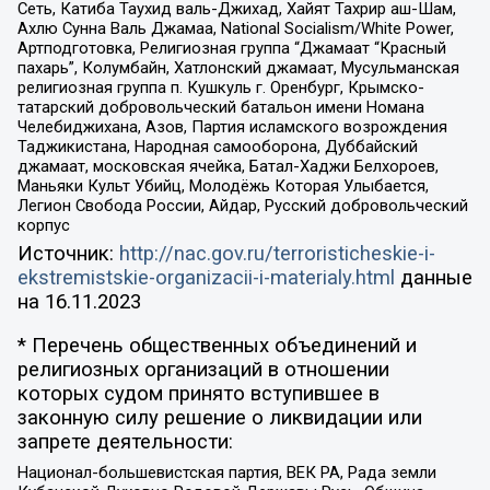
Сеть, Катиба Таухид валь-Джихад, Хайят Тахрир аш-Шам,
Ахлю Сунна Валь Джамаа, National Socialism/White Power,
Артподготовка, Религиозная группа “Джамаат “Красный
пахарь”, Колумбайн, Хатлонский джамаат, Мусульманская
религиозная группа п. Кушкуль г. Оренбург, Крымско-
татарский добровольческий батальон имени Номана
Челебиджихана, Азов, Партия исламского возрождения
Таджикистана, Народная самооборона, Дуббайский
джамаат, московская ячейка, Батал-Хаджи Белхороев,
Маньяки Культ Убийц, Молодёжь Которая Улыбается,
Легион Свобода России, Айдар, Русский добровольческий
корпус
Источник:
http://nac.gov.ru/terroristicheskie-i-
ekstremistskie-organizacii-i-materialy.html
данные
на
16.11.2023
* Перечень общественных объединений и
религиозных организаций в отношении
которых судом принято вступившее в
законную силу решение о ликвидации или
запрете деятельности:
Национал-большевистская партия, ВЕК РА, Рада земли