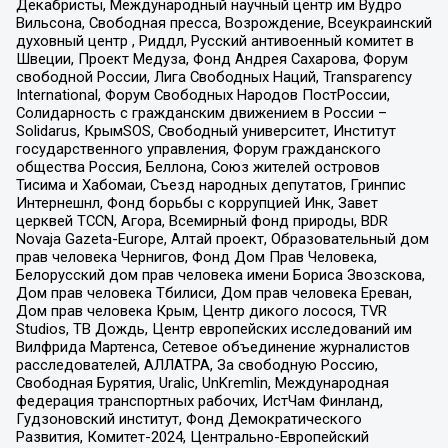
Декабристы, Международный научный центр им Вудро
Вильсона, Свободная пресса, Возрождение, Всеукраинский
духовный центр , Риддл, Русский антивоенный комитет в
Швеции, Проект Медуза, Фонд Андрея Сахарова, Форум
свободной России, Лига Свободных Наций, Transparеncy
International, Форум Свободных Народов ПостРоссии,
Солидарность с гражданским движением в России –
Solidarus, КрымSOS, Свободный университет, Институт
государственного управления, Форум гражданского
общества Россия, Беллона, Союз жителей островов
Тисима и Хабомаи, Съезд народных депутатов, Гринпис
Интернешнл, Фонд борьбы с коррупцией Инк, Завет
церквей TCCN, Агора, Всемирный фонд природы, BDR
Novaja Gazeta-Europe, Алтай проект, Образовательный дом
прав человека Чернигов, Фонд Дом Прав Человека,
Белорусский дом прав человека имени Бориса Звозскова,
Дом прав человека Тбилиси, Дом прав человека Ереван,
Дом прав человека Крым, Центр дикого лосося, TVR
Studios, ТВ Дождь, Центр европейских исследований им
Вилфрида Мартенса, Сетевое объединение журналистов
расследователей, АЛЛАТРА, За свободную Россию,
Свободная Бурятия, Uralic, UnKremlin, Международная
федерация транспортных рабочих, ИстЧам Финланд,
Гудзоновский институт, Фонд Демократического
Развития, Комитет-2024, Центрально-Европейский