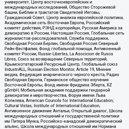
университет, Центр восточноевропейских и
международных исследований, Общество Сторожевой
башни, Библии и трактатов Свидетелей Иеговы,
Гражданский Совет, Центр анализа европейской политики,
Академическая сеть Восточная Европа, Российский
комитет действия, РЭНД корпорейшн, Русская Америка за
демократию в России, Настоящая Россия, Глобальная сеть
журналистов-расследователей, Служба поддержки,
Свободная Россия Берлин, Свободная Россия Северный
Рейн-Вестфалия, Фонд глобальной помощи, Антивоенный
комитет России, Russie-Libertes, La Asocicion de Rusos
Libres, Союз за возвращение Северных территорий,
Крымскотатарский Ресурсный Центр, Глобальный союз
IndustriALL, Russian Election Monitor, Article 19, Мнение
медиа, Федерация анархического черного креста, Радио
Свободная Европа, Германское общество изучения
Восточной Европы, Фонд имени Фридриха Эберта, XZ
gGmbH, Мобильная академия поддержки гендерной
демократии и миротворчества, Форум имени Льва
Копелева, American Councils for International Education,
Cultural Vistas, Institute of International Education,
Антивоенное движение Антальи, Открытый диалог, Школа
международных отношений и государственной политики
им Питера Мунка, Российско-канадский демократический
альянс, Школа международных отношений им Нормана