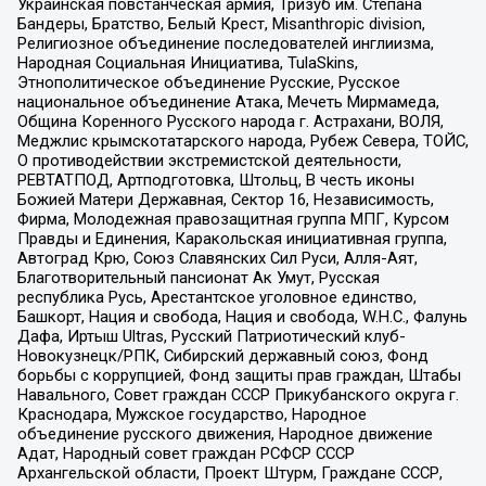
Украинская повстанческая армия, Тризуб им. Степана
Бандеры, Братство, Белый Крест, Misanthropic division,
Религиозное объединение последователей инглиизма,
Народная Социальная Инициатива, TulaSkins,
Этнополитическое объединение Русские, Русское
национальное объединение Атака, Мечеть Мирмамеда,
Община Коренного Русского народа г. Астрахани, ВОЛЯ,
Меджлис крымскотатарского народа, Рубеж Севера, ТОЙС,
О противодействии экстремистской деятельности,
РЕВТАТПОД, Артподготовка, Штольц, В честь иконы
Божией Матери Державная, Сектор 16, Независимость,
Фирма, Молодежная правозащитная группа МПГ, Курсом
Правды и Единения, Каракольская инициативная группа,
Автоград Крю, Союз Славянских Сил Руси, Алля-Аят,
Благотворительный пансионат Ак Умут, Русская
республика Русь, Арестантское уголовное единство,
Башкорт, Нация и свобода, Нация и свобода, W.H.С., Фалунь
Дафа, Иртыш Ultras, Русский Патриотический клуб-
Новокузнецк/РПК, Сибирский державный союз, Фонд
борьбы с коррупцией, Фонд защиты прав граждан, Штабы
Навального, Совет граждан СССР Прикубанского округа г.
Краснодара, Мужское государство, Народное
объединение русского движения, Народное движение
Адат, Народный совет граждан РСФСР СССР
Архангельской области, Проект Штурм, Граждане СССР,