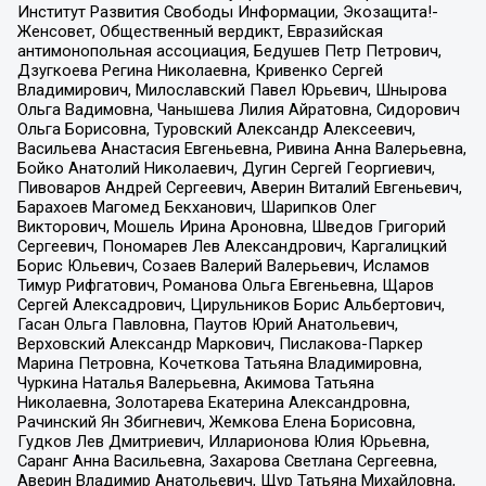
Институт Развития Свободы Информации, Экозащита!-
Женсовет, Общественный вердикт, Евразийская
антимонопольная ассоциация, Бедушев Петр Петрович,
Дзугкоева Регина Николаевна, Кривенко Сергей
Владимирович, Милославский Павел Юрьевич, Шнырова
Ольга Вадимовна, Чанышева Лилия Айратовна, Сидорович
Ольга Борисовна, Туровский Александр Алексеевич,
Васильева Анастасия Евгеньевна, Ривина Анна Валерьевна,
Бойко Анатолий Николаевич, Дугин Сергей Георгиевич,
Пивоваров Андрей Сергеевич, Аверин Виталий Евгеньевич,
Барахоев Магомед Бекханович, Шарипков Олег
Викторович, Мошель Ирина Ароновна, Шведов Григорий
Сергеевич, Пономарев Лев Александрович, Каргалицкий
Борис Юльевич, Созаев Валерий Валерьевич, Исламов
Тимур Рифгатович, Романова Ольга Евгеньевна, Щаров
Сергей Алексадрович, Цирульников Борис Альбертович,
Гасан Ольга Павловна, Паутов Юрий Анатольевич,
Верховский Александр Маркович, Пислакова-Паркер
Марина Петровна, Кочеткова Татьяна Владимировна,
Чуркина Наталья Валерьевна, Акимова Татьяна
Николаевна, Золотарева Екатерина Александровна,
Рачинский Ян Збигневич, Жемкова Елена Борисовна,
Гудков Лев Дмитриевич, Илларионова Юлия Юрьевна,
Саранг Анна Васильевна, Захарова Светлана Сергеевна,
Аверин Владимир Анатольевич, Щур Татьяна Михайловна,