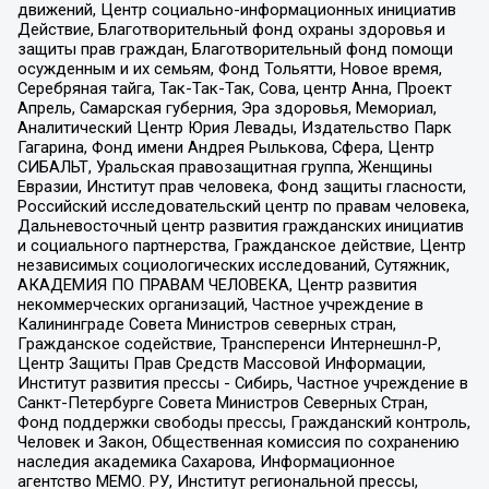
движений, Центр социально-информационных инициатив
Действие, Благотворительный фонд охраны здоровья и
защиты прав граждан, Благотворительный фонд помощи
осужденным и их семьям, Фонд Тольятти, Новое время,
Серебряная тайга, Так-Так-Так, Сова, центр Анна, Проект
Апрель, Самарская губерния, Эра здоровья, Мемориал,
Аналитический Центр Юрия Левады, Издательство Парк
Гагарина, Фонд имени Андрея Рылькова, Сфера, Центр
СИБАЛЬТ, Уральская правозащитная группа, Женщины
Евразии, Институт прав человека, Фонд защиты гласности,
Российский исследовательский центр по правам человека,
Дальневосточный центр развития гражданских инициатив
и социального партнерства, Гражданское действие, Центр
независимых социологических исследований, Сутяжник,
АКАДЕМИЯ ПО ПРАВАМ ЧЕЛОВЕКА, Центр развития
некоммерческих организаций, Частное учреждение в
Калининграде Совета Министров северных стран,
Гражданское содействие, Трансперенси Интернешнл-Р,
Центр Защиты Прав Средств Массовой Информации,
Институт развития прессы - Сибирь, Частное учреждение в
Санкт-Петербурге Совета Министров Северных Стран,
Фонд поддержки свободы прессы, Гражданский контроль,
Человек и Закон, Общественная комиссия по сохранению
наследия академика Сахарова, Информационное
агентство МЕМО. РУ, Институт региональной прессы,