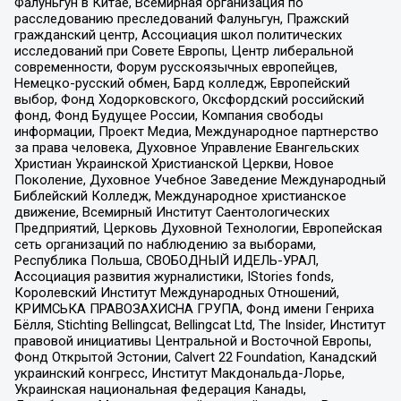
Фалуньгун в Китае, Всемирная организация по
расследованию преследований Фалуньгун, Пражский
гражданский центр, Ассоциация школ политических
исследований при Совете Европы, Центр либеральной
современности, Форум русскоязычных европейцев,
Немецко-русский обмен, Бард колледж, Европейский
выбор, Фонд Ходорковского, Оксфордский российский
фонд, Фонд Будущее России, Компания свободы
информации, Проект Медиа, Международное партнерство
за права человека, Духовное Управление Евангельских
Христиан Украинской Христианской Церкви, Новое
Поколение, Духовное Учебное Заведение Международный
Библейский Колледж, Международное христианское
движение, Всемирный Институт Саентологических
Предприятий, Церковь Духовной Технологии, Европейская
сеть организаций по наблюдению за выборами,
Республика Польша, СВОБОДНЫЙ ИДЕЛЬ-УРАЛ,
Ассоциация развития журналистики, IStories fonds,
Королевский Институт Международных Отношений,
КРИМСЬКА ПРАВОЗАХИСНА ГРУПА, Фонд имени Генриха
Бёлля, Stichting Bellingcat, Bellingcat Ltd, The Insider, Институт
правовой инициативы Центральной и Восточной Европы,
Фонд Открытой Эстонии, Calvert 22 Foundation, Канадский
украинский конгресс, Институт Макдональда-Лорье,
Украинская национальная федерация Канады,