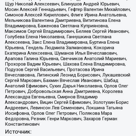
Щур Николай Алексеевич, Блинушов Андрей Юрьевич,
Мосин Алексей Геннадьевич, Гефтер Валентин Михайлович,
Симонов Алексей Кириллович, Флиге Ирина Анатольевна,
Мельникова Валентина Дмитриевна, Вититинова Елена
Владимировна, Баженова Светлана Куприяновна,
Максимов Сергей Владимирович, Беляев Сергей Иванович,
Голубева Елена Николаевна, Ганнушкина Светлана
Алексеевна, Закс Елена Владимировна, Буртина Елена
Юрьевна, Гендель Людмила Залмановна, Кокорина
Екатерина Алексеевна, Шуманов Илья Вячеславович,
Арапова Галина Юрьевна, Свечников Анатолий Мариевич,
Прохоров Вадим Юрьевич, Шахова Елена Владимировна,
Подузов Сергей Васильевич, Протасова Ирина
Вячеславовна, Литинский Леонид Борисович, Лукашевский
Сергей Маркович, Бахмин Вячеслав Иванович, Шабад
Анатолий Ефимович, Сухих Дарья Николаевна, Орлов Олег
Петрович, Добровольская Анна Дмитриевна, Королева
Александра Евгеньевна, Смирнов Владимир
Александрович, Вицин Сергей Ефимович, Золотухин Борис
Андреевич, Левинсон Лев Семенович, Локшина Татьяна
Иосифовна, Орлов Олег Петрович, Полякова Мара
Федоровна, Резник Генри Маркович, Захаров Герман
Константинович
Источник: