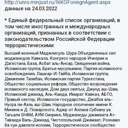
http://unro.minjust.ru/NKOForeignAgent.aspx
данные на
24.03.2022
* Единый федеральный список организаций, в
том числе иностранных и международных
организаций, признанных в соответствии с
законодательством Российской Федерации
террористическими:
Высший военный Маджлисуль Шура Объединенных сил
моджахедов Кавказа, Конгресс народов Ичкерии и
Дагестана, База, Асбат аль-Ансар, Священная война,
Исламская группа, Братья-мусульмане, Партия исламского
освобождения, Лашкар-И-Тайба, Исламская группа,
Движение Талибан, Исламская партия Туркестана,
Общество социальных реформ, Общество возрождения
исламского наследия, Дом двух святых, Джунд аш-Шам,
Исламский джихад, Аль-Каида, Имарат Кавказ, АБТО,
Правый сектор, Исламское государство, Джабха аль-
Нусра ли-Ахль аш-Шам, Народное ополчение имени К.
Минина и Д. Пожарского, Аджр от Аллаха Субхану уа
Тагьаля SHAM, АУМ Синрике, Муджахеды джамаата Ат-
Тавхида Валь-Джихад, Чистопольский Джамаат, Рохнамо
ба суи давлати исломи, Террористическое сообщество