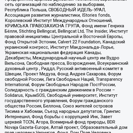
сеть организаций по наблюдению за выборами,
Республика Польша, СВОБОДНЫЙ ИДЕЛЬ-УРАЛ,
Ассоциация развития журналистики, IStories fonds,
Королевский Институт Международных Отношений,
КРИМСЬКА ПРАВОЗАХИСНА ГРУПА, Фонд имени Генриха
Бёлля, Stichting Bellingcat, Bellingcat Ltd, The Insider, Институт
правовой инициативы Центральной и Восточной Европы,
Фонд Открытой Эстонии, Calvert 22 Foundation, Канадский
украинский конгресс, Институт Макдональда-Лорье,
Украинская национальная федерация Канады,
Декабристы, Международный научный центр им Вудро
Вильсона, Свободная пресса, Возрождение, Всеукраинский
духовный центр , Риддл, Русский антивоенный комитет в
Швеции, Проект Медуза, Фонд Андрея Сахарова, Форум
свободной России, Лига Свободных Наций, Transparеncy
International, Форум Свободных Народов ПостРоссии,
Солидарность с гражданским движением в России –
Solidarus, КрымSOS, Свободный университет, Институт
государственного управления, Форум гражданского
общества Россия, Беллона, Союз жителей островов
Тисима и Хабомаи, Съезд народных депутатов, Гринпис
Интернешнл, Фонд борьбы с коррупцией Инк, Завет
церквей TCCN, Агора, Всемирный фонд природы, BDR
Novaja Gazeta-Europe, Алтай проект, Образовательный дом
прав человека Чернигов, Фонд Дом Прав Человека,