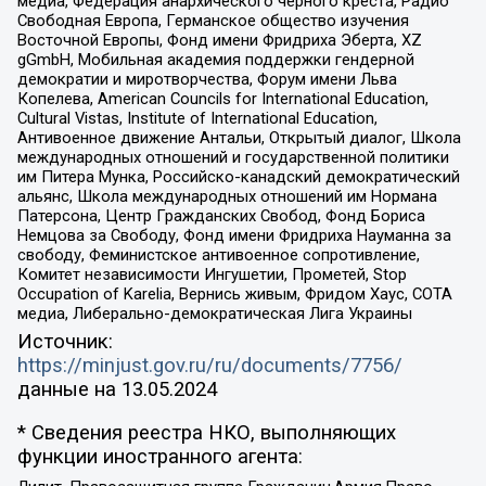
медиа, Федерация анархического черного креста, Радио
Свободная Европа, Германское общество изучения
Восточной Европы, Фонд имени Фридриха Эберта, XZ
gGmbH, Мобильная академия поддержки гендерной
демократии и миротворчества, Форум имени Льва
Копелева, American Councils for International Education,
Cultural Vistas, Institute of International Education,
Антивоенное движение Антальи, Открытый диалог, Школа
международных отношений и государственной политики
им Питера Мунка, Российско-канадский демократический
альянс, Школа международных отношений им Нормана
Патерсона, Центр Гражданских Свобод, Фонд Бориса
Немцова за Свободу, Фонд имени Фридриха Науманна за
свободу, Феминистское антивоенное сопротивление,
Комитет независимости Ингушетии, Прометей, Stop
Occupation of Karelia, Вернись живым, Фридом Хаус, СОТА
медиа, Либерально-демократическая Лига Украины
Источник:
https://minjust.gov.ru/ru/documents/7756/
данные на
13.05.2024
* Сведения реестра НКО, выполняющих
функции иностранного агента: