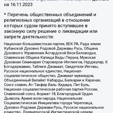
на
16.11.2023
* Перечень общественных объединений и
религиозных организаций в отношении
которых судом принято вступившее в
законную силу решение о ликвидации или
запрете деятельности:
Национал-большевистская партия, ВЕК РА, Рада земли
Кубанской Духовно Родовой Державы Русь, Община
Духовного Управления Асгардской Веси Беловодья,
Славянская Община Капища Веды Перуна, Мужская
Духовная Семинария Староверов-Инглингов, Нурджулар, К
Богодержавию, Таблиги Джамаат, Свидетели Иеговы,
Русское национальное единство, Национал-
социалистическое общество, Джамаат мувахидов,
Объединенный Вилайат Кабарды, Балкарии и Карачая,
Союз славян, Ат-Такфир Валь-Хиджра, Пит Буль,
Национал-социалистическая рабочая партия России,
Славянский союз, Формат-18, Благородный Орден
Дьявола, Армия воли народа, Национальная
Социалистическая Инициатива города Череповца,
Духовно-Родовая Держава Русь, Русское национальное
единство, Древнерусской Инглистической церкви