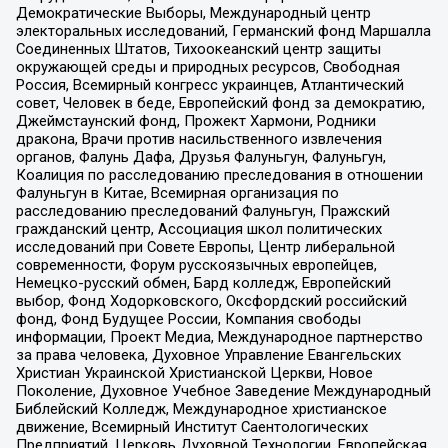
Демократические Выборы, Международный центр
электоральных исследований, Германский фонд Маршалла
Соединенных Штатов, Тихоокеанский центр защиты
окружающей среды и природных ресурсов, Свободная
Россия, Всемирный конгресс украинцев, Атлантический
совет, Человек в беде, Европейский фонд за демократию,
Джеймстаунский фонд, Прожект Хармони, Родники
дракона, Врачи против насильственного извлечения
органов, Фалунь Дафа, Друзья Фалуньгун, Фалуньгун,
Коалиция по расследованию преследования в отношении
Фалуньгун в Китае, Всемирная организация по
расследованию преследований Фалуньгун, Пражский
гражданский центр, Ассоциация школ политических
исследований при Совете Европы, Центр либеральной
современности, Форум русскоязычных европейцев,
Немецко-русский обмен, Бард колледж, Европейский
выбор, Фонд Ходорковского, Оксфордский российский
фонд, Фонд Будущее России, Компания свободы
информации, Проект Медиа, Международное партнерство
за права человека, Духовное Управление Евангельских
Христиан Украинской Христианской Церкви, Новое
Поколение, Духовное Учебное Заведение Международный
Библейский Колледж, Международное христианское
движение, Всемирный Институт Саентологических
Предприятий, Церковь Духовной Технологии, Европейская