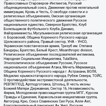
Православных Староверов-Инглингов, Русский
общенациональный союз, Движение против нелегальной
иммиграции, Кровь и Честь, О свободе совести и о
религиозных объединениях, Омская организация
общественного политического движения Русское
национальное единство, Северное Братство, Клуб
Болельщиков Футбольного Клуба Динамо,
Файзрахманисты, Мусульманская религиозная организация
п. Боровский, Община Коренного Русского народа
Щелковского района, Правый сектор, УНА - УНСО,
Украинская повстанческая армия, Тризуб им. Степана
Бандеры, Братство, Белый Крест, Misanthropic division,
Религиозное объединение последователей инглиизма,
Народная Социальная Инициатива, TulaSkins,
Этнополитическое объединение Русские, Русское
национальное объединение Атака, Мечеть Мирмамеда,
Община Коренного Русского народа г. Астрахани, ВОЛЯ,
Меджлис крымскотатарского народа, Рубеж Севера, ТОЙС,
О противодействии экстремистской деятельности,
РЕВТАТПОД, Артподготовка, Штольц, В честь иконы
Божией Матери Державная, Сектор 16, Независимость,
Фирма, Молодежная правозащитная группа МПГ, Курсом
Правды и Единения, Каракольская инициативная группа,
Автоград Крю, Союз Славянских Сил Руси, Алля-Аят,
Благотворительный пансионат Ак Умут, Русская