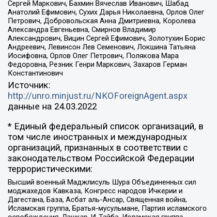
Сергей Маркович, Бахмин Вячеслав Иванович, Шабад
Анатолий Ефимович, Сухих Дарья Николаевна, Орлов Олег
Петрович, Добровольская Анна Дмитриевна, Королева
Александра Евгеньевна, Смирнов Владимир
Александрович, Вицин Сергей Ефимович, Золотухин Борис
Андреевич, Левинсон Лев Семенович, Локшина Татьяна
Иосифовна, Орлов Олег Петрович, Полякова Мара
Федоровна, Резник Генри Маркович, Захаров Герман
Константинович
Источник:
http://unro.minjust.ru/NKOForeignAgent.aspx
данные на
24.03.2022
* Единый федеральный список организаций, в
том числе иностранных и международных
организаций, признанных в соответствии с
законодательством Российской Федерации
террористическими:
Высший военный Маджлисуль Шура Объединенных сил
моджахедов Кавказа, Конгресс народов Ичкерии и
Дагестана, База, Асбат аль-Ансар, Священная война,
Исламская группа, Братья-мусульмане, Партия исламского