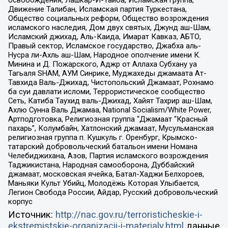
освобождения, Лашкар-И-Тайба, Исламская группа,
Движение Талибан, Исламская партия Туркестана,
Общество социальных реформ, Общество возрождения
исламского наследия, Дом двух святых, Джунд аш-Шам,
Исламский джихад, Аль-Каида, Имарат Кавказ, АБТО,
Правый сектор, Исламское государство, Джабха аль-
Нусра ли-Ахль аш-Шам, Народное ополчение имени К.
Минина и Д. Пожарского, Аджр от Аллаха Субхану уа
Тагьаля SHAM, АУМ Синрике, Муджахеды джамаата Ат-
Тавхида Валь-Джихад, Чистопольский Джамаат, Рохнамо
ба суи давлати исломи, Террористическое сообщество
Сеть, Катиба Таухид валь-Джихад, Хайят Тахрир аш-Шам,
Ахлю Сунна Валь Джамаа, National Socialism/White Power,
Артподготовка, Религиозная группа “Джамаат “Красный
пахарь”, Колумбайн, Хатлонский джамаат, Мусульманская
религиозная группа п. Кушкуль г. Оренбург, Крымско-
татарский добровольческий батальон имени Номана
Челебиджихана, Азов, Партия исламского возрождения
Таджикистана, Народная самооборона, Дуббайский
джамаат, московская ячейка, Батал-Хаджи Белхороев,
Маньяки Культ Убийц, Молодёжь Которая Улыбается,
Легион Свобода России, Айдар, Русский добровольческий
корпус
Источник:
http://nac.gov.ru/terroristicheskie-i-
ekstremistskie-organizacii-i-materialy.html
данные