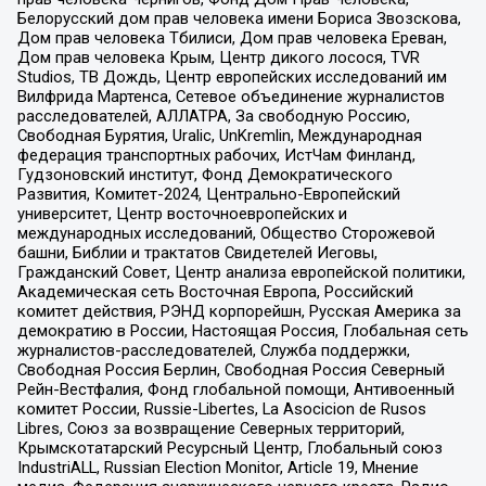
Белорусский дом прав человека имени Бориса Звозскова,
Дом прав человека Тбилиси, Дом прав человека Ереван,
Дом прав человека Крым, Центр дикого лосося, TVR
Studios, ТВ Дождь, Центр европейских исследований им
Вилфрида Мартенса, Сетевое объединение журналистов
расследователей, АЛЛАТРА, За свободную Россию,
Свободная Бурятия, Uralic, UnKremlin, Международная
федерация транспортных рабочих, ИстЧам Финланд,
Гудзоновский институт, Фонд Демократического
Развития, Комитет-2024, Центрально-Европейский
университет, Центр восточноевропейских и
международных исследований, Общество Сторожевой
башни, Библии и трактатов Свидетелей Иеговы,
Гражданский Совет, Центр анализа европейской политики,
Академическая сеть Восточная Европа, Российский
комитет действия, РЭНД корпорейшн, Русская Америка за
демократию в России, Настоящая Россия, Глобальная сеть
журналистов-расследователей, Служба поддержки,
Свободная Россия Берлин, Свободная Россия Северный
Рейн-Вестфалия, Фонд глобальной помощи, Антивоенный
комитет России, Russie-Libertes, La Asocicion de Rusos
Libres, Союз за возвращение Северных территорий,
Крымскотатарский Ресурсный Центр, Глобальный союз
IndustriALL, Russian Election Monitor, Article 19, Мнение