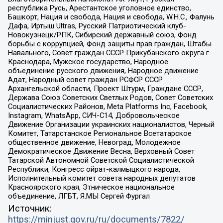
республика Русь, Арестантское уголовное единство,
Башкорт, Нация и свобода, Нация и свобода, W.H.С., Фалунь
Дафа, Иртыш Ultras, Русский Патриотический клуб-
Новокузнецк/РПК, Сибирский державный союз, Фонд
борьбы с коррупцией, Фонд защиты прав граждан, Штабы
Навального, Совет граждан СССР Прикубанского округа г.
Краснодара, Мужское государство, Народное
объединение русского движения, Народное движение
Адат, Народный совет граждан РСФСР СССР
Архангельской области, Проект Штурм, Граждане СССР,
Держава Союз Советских Светлых Родов, Совет Советских
Социалистических Районов, Meta Platforms Inc, Facebook,
Instagram, WhatsApp, СИЧ-С14, Добровольческое
Движение Организации украинских националистов, Черный
Комитет, Татарстанское Региональное Всетатарское
общественное движение, Невоград, Молодежное
Демократическое Движение Весна, Верховный Совет
Татарской Автономной Советской Социалистической
Республики, Конгресс ойрат-калмыцкого народа,
Исполнительный комитет совета народных депутатов
Красноярского края, Этническое национальное
объединение, ЛГБТ, Я.МЫ Сергей Фургал
Источник:
https://minjust.gov.ru/ru/documents/7822/