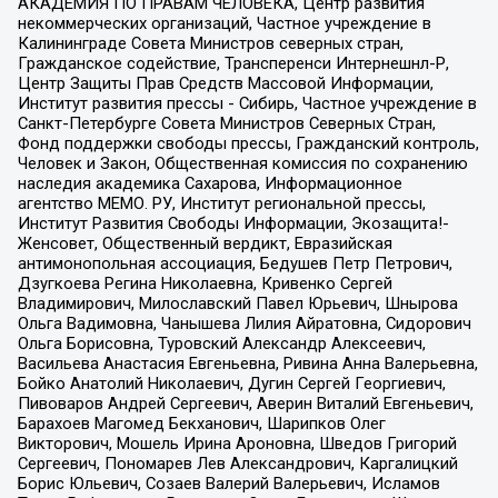
АКАДЕМИЯ ПО ПРАВАМ ЧЕЛОВЕКА, Центр развития
некоммерческих организаций, Частное учреждение в
Калининграде Совета Министров северных стран,
Гражданское содействие, Трансперенси Интернешнл-Р,
Центр Защиты Прав Средств Массовой Информации,
Институт развития прессы - Сибирь, Частное учреждение в
Санкт-Петербурге Совета Министров Северных Стран,
Фонд поддержки свободы прессы, Гражданский контроль,
Человек и Закон, Общественная комиссия по сохранению
наследия академика Сахарова, Информационное
агентство МЕМО. РУ, Институт региональной прессы,
Институт Развития Свободы Информации, Экозащита!-
Женсовет, Общественный вердикт, Евразийская
антимонопольная ассоциация, Бедушев Петр Петрович,
Дзугкоева Регина Николаевна, Кривенко Сергей
Владимирович, Милославский Павел Юрьевич, Шнырова
Ольга Вадимовна, Чанышева Лилия Айратовна, Сидорович
Ольга Борисовна, Туровский Александр Алексеевич,
Васильева Анастасия Евгеньевна, Ривина Анна Валерьевна,
Бойко Анатолий Николаевич, Дугин Сергей Георгиевич,
Пивоваров Андрей Сергеевич, Аверин Виталий Евгеньевич,
Барахоев Магомед Бекханович, Шарипков Олег
Викторович, Мошель Ирина Ароновна, Шведов Григорий
Сергеевич, Пономарев Лев Александрович, Каргалицкий
Борис Юльевич, Созаев Валерий Валерьевич, Исламов