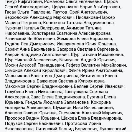
Тимур Рифгатович, Романова Ольга Евгеньевна, Щаров
Сергей Алексадрович, Цирульников Борис Альбертович,
Гасан Ольга Павловна, Паутов Юрий Анатольевич,
Верховский Александр Маркович, Пислакова-Паркер
Марина Петровна, Кочеткова Татьяна Владимировна,
Чуркина Наталья Валерьевна, Акимова Татьяна
Николаевна, Золотарева Екатерина Александровна,
Рачинский Ян Збигневич, Жемкова Елена Борисовна,
Гудков Лев Дмитриевич, Илларионова Юлия Юрьевна,
Саранг Анна Васильевна, Захарова Светлана Сергеевна,
Аверин Владимир Анатольевич, Щур Татьяна Михайловна,
Щур Николай Алексеевич, Блинушов Андрей Юрьевич,
Мосин Алексей Геннадьевич, Гефтер Валентин Михайлович,
Симонов Алексей Кириллович, Флиге Ирина Анатольевна,
Мельникова Валентина Дмитриевна, Вититинова Елена
Владимировна, Баженова Светлана Куприяновна,
Максимов Сергей Владимирович, Беляев Сергей Иванович,
Голубева Елена Николаевна, Ганнушкина Светлана
Алексеевна, Закс Елена Владимировна, Буртина Елена
Юрьевна, Гендель Людмила Залмановна, Кокорина
Екатерина Алексеевна, Шуманов Илья Вячеславович,
Арапова Галина Юрьевна, Свечников Анатолий Мариевич,
Прохоров Вадим Юрьевич, Шахова Елена Владимировна,
Подузов Сергей Васильевич, Протасова Ирина
Вячеславовна, Литинский Леонид Борисович, Лукашевский