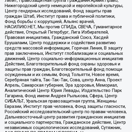
Лилит, Правозащитная группа Гражданин.Армия.Право,
Нижегородский центр немецкой и европейской культуры,
Центр гендерных исследований, Фонд защиты прав
граждан Штаб, Институт права и публичной политики,
Фонд борьбы с коррупцией, Альянс врачей,
НАСИЛИЮ.НЕТ, Мы против СПИДа, СВЕЧА, Гуманитарное
действие, Открытый Петербург, Лига Избирателей,
Правовая инициатива, Гражданский Союз, Хасдей
Ерушалаим, Центр поддержки и содействия развитию
средств массовой информации, Горячая Линия, В защиту
прав заключенных, Институт глобализации и социальных
движений, Центр социально-информационных инициатив
Действие, Благотворительный фонд охраны здоровья и
защиты прав граждан, Благотворительный фонд помощи
осужденным и их семьям, Фонд Тольятти, Новое время,
Серебряная тайга, Так-Так-Так, Сова, центр Анна, Проект
Апрель, Самарская губерния, Эра здоровья, Мемориал,
Аналитический Центр Юрия Левады, Издательство Парк
Гагарина, Фонд имени Андрея Рылькова, Сфера, Центр
СИБАЛЬТ, Уральская правозащитная группа, Женщины
Евразии, Институт прав человека, Фонд защиты гласности,
Российский исследовательский центр по правам человека,
Дальневосточный центр развития гражданских инициатив
и социального партнерства, Гражданское действие, Центр
независимых социологических исследований, Сутяжник,