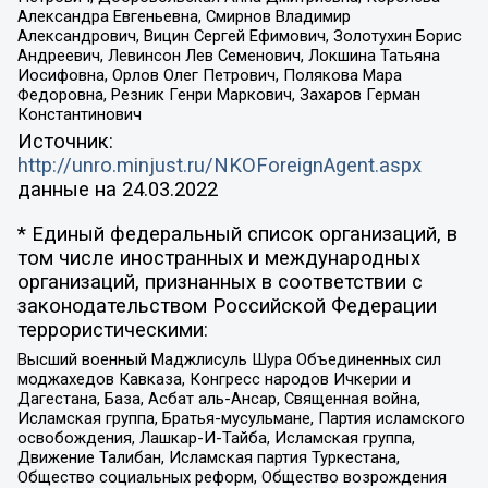
Александра Евгеньевна, Смирнов Владимир
Александрович, Вицин Сергей Ефимович, Золотухин Борис
Андреевич, Левинсон Лев Семенович, Локшина Татьяна
Иосифовна, Орлов Олег Петрович, Полякова Мара
Федоровна, Резник Генри Маркович, Захаров Герман
Константинович
Источник:
http://unro.minjust.ru/NKOForeignAgent.aspx
данные на
24.03.2022
* Единый федеральный список организаций, в
том числе иностранных и международных
организаций, признанных в соответствии с
законодательством Российской Федерации
террористическими:
Высший военный Маджлисуль Шура Объединенных сил
моджахедов Кавказа, Конгресс народов Ичкерии и
Дагестана, База, Асбат аль-Ансар, Священная война,
Исламская группа, Братья-мусульмане, Партия исламского
освобождения, Лашкар-И-Тайба, Исламская группа,
Движение Талибан, Исламская партия Туркестана,
Общество социальных реформ, Общество возрождения