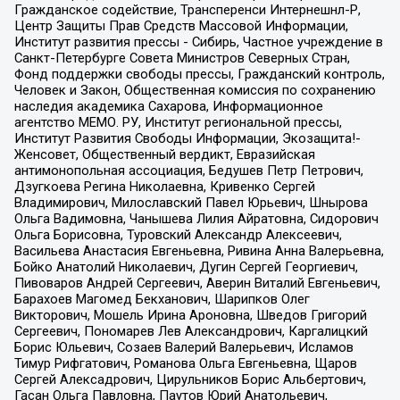
Гражданское содействие, Трансперенси Интернешнл-Р,
Центр Защиты Прав Средств Массовой Информации,
Институт развития прессы - Сибирь, Частное учреждение в
Санкт-Петербурге Совета Министров Северных Стран,
Фонд поддержки свободы прессы, Гражданский контроль,
Человек и Закон, Общественная комиссия по сохранению
наследия академика Сахарова, Информационное
агентство МЕМО. РУ, Институт региональной прессы,
Институт Развития Свободы Информации, Экозащита!-
Женсовет, Общественный вердикт, Евразийская
антимонопольная ассоциация, Бедушев Петр Петрович,
Дзугкоева Регина Николаевна, Кривенко Сергей
Владимирович, Милославский Павел Юрьевич, Шнырова
Ольга Вадимовна, Чанышева Лилия Айратовна, Сидорович
Ольга Борисовна, Туровский Александр Алексеевич,
Васильева Анастасия Евгеньевна, Ривина Анна Валерьевна,
Бойко Анатолий Николаевич, Дугин Сергей Георгиевич,
Пивоваров Андрей Сергеевич, Аверин Виталий Евгеньевич,
Барахоев Магомед Бекханович, Шарипков Олег
Викторович, Мошель Ирина Ароновна, Шведов Григорий
Сергеевич, Пономарев Лев Александрович, Каргалицкий
Борис Юльевич, Созаев Валерий Валерьевич, Исламов
Тимур Рифгатович, Романова Ольга Евгеньевна, Щаров
Сергей Алексадрович, Цирульников Борис Альбертович,
Гасан Ольга Павловна, Паутов Юрий Анатольевич,