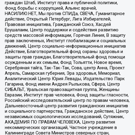
граждан Штаб, Институт права и публичной политики,
Фонд борьбы с коррупцией, Альянс врачей,
НАСИЛИЮ.НЕТ, Мы против СПИДа, СВЕЧА, Гуманитарное
действие, Открытый Петербург, Лига Избирателей,
Правовая инициатива, Гражданский Союз, Хасдей
Ерушалаим, Центр поддержки и содействия развитию
средств массовой информации, Горячая Линия, В защиту
прав заключенных, Институт глобализации и социальных
движений, Центр социально-информационных инициатив
Действие, Благотворительный фонд охраны здоровья и
защиты прав граждан, Благотворительный фонд помощи
осужденным и их семьям, Фонд Тольятти, Новое время,
Серебряная тайга, Так-Так-Так, Сова, центр Анна, Проект
Апрель, Самарская губерния, Эра здоровья, Мемориал,
Аналитический Центр Юрия Левады, Издательство Парк
Гагарина, Фонд имени Андрея Рылькова, Сфера, Центр
СИБАЛЬТ, Уральская правозащитная группа, Женщины
Евразии, Институт прав человека, Фонд защиты гласности,
Российский исследовательский центр по правам человека,
Дальневосточный центр развития гражданских инициатив
и социального партнерства, Гражданское действие, Центр
независимых социологических исследований, Сутяжник,
АКАДЕМИЯ ПО ПРАВАМ ЧЕЛОВЕКА, Центр развития
некоммерческих организаций, Частное учреждение в
Калининграде Совета Министров северных стран,