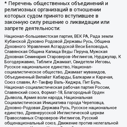
* Перечень общественных объединений и
религиозных организаций в отношении
которых судом принято вступившее в
законную силу решение о ликвидации или
запрете деятельности:
Национал-большевистская партия, ВЕК РА, Рада земли
Кубанской Духовно Родовой Державы Русь, Община
Духовного Управления Асгардской Веси Беловодья,
Славянская Община Капища Веды Перуна, Мужская
Духовная Семинария Староверов-Инглингов, Нурджулар, К
Богодержавию, Таблиги Джамаат, Свидетели Иеговы,
Русское национальное единство, Национал-
социалистическое общество, Джамаат мувахидов,
Объединенный Вилайат Кабарды, Балкарии и Карачая,
Союз славян, Ат-Такфир Валь-Хиджра, Пит Буль,
Национал-социалистическая рабочая партия России,
Славянский союз, Формат-18, Благородный Орден
Дьявола, Армия воли народа, Национальная
Социалистическая Инициатива города Череповца,
Духовно-Родовая Держава Русь, Русское национальное
единство, Древнерусской Инглистической церкви
Православных Староверов-Инглингов, Русский
общенациональный союз, Движение против нелегальной