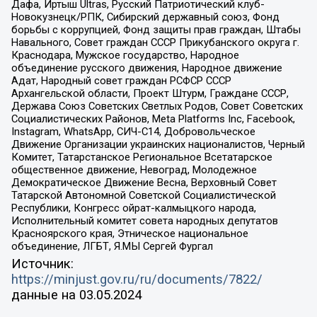
Дафа, Иртыш Ultras, Русский Патриотический клуб-
Новокузнецк/РПК, Сибирский державный союз, Фонд
борьбы с коррупцией, Фонд защиты прав граждан, Штабы
Навального, Совет граждан СССР Прикубанского округа г.
Краснодара, Мужское государство, Народное
объединение русского движения, Народное движение
Адат, Народный совет граждан РСФСР СССР
Архангельской области, Проект Штурм, Граждане СССР,
Держава Союз Советских Светлых Родов, Совет Советских
Социалистических Районов, Meta Platforms Inc, Facebook,
Instagram, WhatsApp, СИЧ-С14, Добровольческое
Движение Организации украинских националистов, Черный
Комитет, Татарстанское Региональное Всетатарское
общественное движение, Невоград, Молодежное
Демократическое Движение Весна, Верховный Совет
Татарской Автономной Советской Социалистической
Республики, Конгресс ойрат-калмыцкого народа,
Исполнительный комитет совета народных депутатов
Красноярского края, Этническое национальное
объединение, ЛГБТ, Я.МЫ Сергей Фургал
Источник:
https://minjust.gov.ru/ru/documents/7822/
данные на
03.05.2024