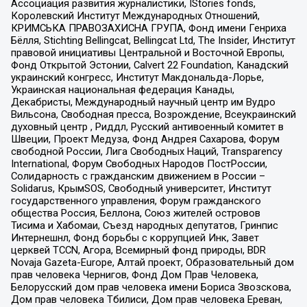
Ассоциация развития журналистики, IStories fonds,
Королевский Институт Международных Отношений,
КРИМСЬКА ПРАВОЗАХИСНА ГРУПА, Фонд имени Генриха
Бёлля, Stichting Bellingcat, Bellingcat Ltd, The Insider, Институт
правовой инициативы Центральной и Восточной Европы,
Фонд Открытой Эстонии, Calvert 22 Foundation, Канадский
украинский конгресс, Институт Макдональда-Лорье,
Украинская национальная федерация Канады,
Декабристы, Международный научный центр им Вудро
Вильсона, Свободная пресса, Возрождение, Всеукраинский
духовный центр , Риддл, Русский антивоенный комитет в
Швеции, Проект Медуза, Фонд Андрея Сахарова, Форум
свободной России, Лига Свободных Наций, Transparеncy
International, Форум Свободных Народов ПостРоссии,
Солидарность с гражданским движением в России –
Solidarus, КрымSOS, Свободный университет, Институт
государственного управления, Форум гражданского
общества Россия, Беллона, Союз жителей островов
Тисима и Хабомаи, Съезд народных депутатов, Гринпис
Интернешнл, Фонд борьбы с коррупцией Инк, Завет
церквей TCCN, Агора, Всемирный фонд природы, BDR
Novaja Gazeta-Europe, Алтай проект, Образовательный дом
прав человека Чернигов, Фонд Дом Прав Человека,
Белорусский дом прав человека имени Бориса Звозскова,
Дом прав человека Тбилиси, Дом прав человека Ереван,