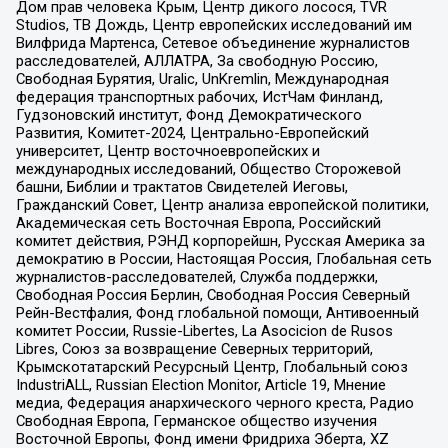
Дом прав человека Крым, Центр дикого лосося, TVR
Studios, ТВ Дождь, Центр европейских исследований им
Вилфрида Мартенса, Сетевое объединение журналистов
расследователей, АЛЛАТРА, За свободную Россию,
Свободная Бурятия, Uralic, UnKremlin, Международная
федерация транспортных рабочих, ИстЧам Финланд,
Гудзоновский институт, Фонд Демократического
Развития, Комитет-2024, Центрально-Европейский
университет, Центр восточноевропейских и
международных исследований, Общество Сторожевой
башни, Библии и трактатов Свидетелей Иеговы,
Гражданский Совет, Центр анализа европейской политики,
Академическая сеть Восточная Европа, Российский
комитет действия, РЭНД корпорейшн, Русская Америка за
демократию в России, Настоящая Россия, Глобальная сеть
журналистов-расследователей, Служба поддержки,
Свободная Россия Берлин, Свободная Россия Северный
Рейн-Вестфалия, Фонд глобальной помощи, Антивоенный
комитет России, Russie-Libertes, La Asocicion de Rusos
Libres, Союз за возвращение Северных территорий,
Крымскотатарский Ресурсный Центр, Глобальный союз
IndustriALL, Russian Election Monitor, Article 19, Мнение
медиа, Федерация анархического черного креста, Радио
Свободная Европа, Германское общество изучения
Восточной Европы, Фонд имени Фридриха Эберта, XZ