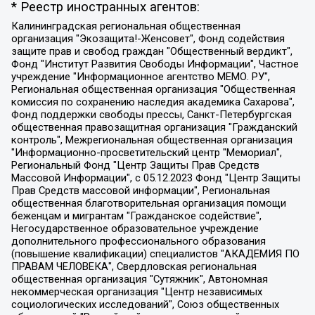
* Реестр иностранных агентов:
Калининградская региональная общественная организация "Экозащита!-Женсовет", Фонд содействия защите прав и свобод граждан "Общественный вердикт", Фонд "Институт Развития Свободы Информации", Частное учреждение "Информационное агентство МЕМО. РУ", Региональная общественная организация "Общественная комиссия по сохранению наследия академика Сахарова", Фонд поддержки свободы прессы, Санкт-Петербургская общественная правозащитная организация "Гражданский контроль", Межрегиональная общественная организация "Информационно-просветительский центр "Мемориал", Региональный Фонд "Центр Защиты Прав Средств Массовой Информации", с 05.12.2023 Фонд "Центр Защиты Прав Средств массовой информации", Региональная общественная благотворительная организация помощи беженцам и мигрантам "Гражданское содействие", Негосударственное образовательное учреждение дополнительного профессионального образования (повышение квалификации) специалистов "АКАДЕМИЯ ПО ПРАВАМ ЧЕЛОВЕКА", Свердловская региональная общественная организация "Сутяжник", Автономная некоммерческая организация "Центр независимых социологических исследований", Союз общественных объединений "Российский исследовательский центр по правам человека", Региональное общественное учреждение научно-информационный центр "МЕМОРИАЛ", Некоммерческая организация "Фонд защиты гласности", Автономная некоммерческая организация "Институт прав человека", Городская общественная организация "Екатеринбургское общество "МЕМОРИАЛ", Городская общественная организация "Рязанское историко-просветительское и правозащитное общество "Мемориал" (Рязанский Мемориал), Челябинский региональный орган общественной самодеятельности – женское общественное объединение "Женщины Евразии", Челябинский региональный орган общественной самодеятельности "Уральская правозащитная группа", Фонд содействия защите здоровья и социальной справедливости имени Андрея Рылькова, Автономная Некоммерческая Организация "Аналитический Центр Юрия Левады", Автономная некоммерческая организация социальной поддержки населения "Проект Апрель", Региональная общественная организация помощи женщинам и детям, находящимся в кризисной ситуации "Информационно-методический центр "Анна", Фонд содействия развитию массовых коммуникаций и правовому просвещению "Так-так-Так", Фонд содействия устойчивому развитию "Серебряная тайга", Свердловский региональный общественный фонд социальных проектов "Новое время", "Idel.Реалии", Кавказ.Реалии, Крым.Реалии, Телеканал Настоящее Время, Татаро-башкирская служба Радио Свобода (Azatliq Radiosi), Радио Свободная Европа/Радио Свобода (PCE/PC), "Сибирь.Реалии", "Фактограф", Благотворительный фонд помощи осужденным и их семьям, Автономная некоммерческая организация "Институт глобализации и социальных движений", Фонд "В защиту прав заключенных", Частное учреждение "Центр поддержки и содействия развитию средств массовой информации", Пензенский региональный общественный благотворительный фонд "Гражданский союз", "Север.Реалии", Некоммерческая организация Фонд "Правовая инициатива", Общество с ограниченной ответственностью "Радио Свободная Европа/Радио Свобода", Чешское информационное агентство "MEDIUM-ORIENT", Красноярская региональная общественная организация "Мы против СПИДа", Камалягин Денис Николаевич, Маркелов Сергей Евгеньевич, Пономарев Лев Александрович, Савицкая Людмила Алексеевна, Автономная некоммерческая организация "Центр по работе с проблемой насилия "НАСИЛИЮ.НЕТ", Межрегиональный профессиональный союз работников здравоохранения "Альянс врачей", Юридическое лицо, зарегистрированное в Латвийской Республике, SIA "Medusa Project" (регистрационный номер 40103797863, дата регистрации 10.06.2014), Некоммерческая организация "Фонд по борьбе с коррупцией", Автономная некоммерческая организация "Институт права и публичной политики", Баданин Роман Сергеевич, Гликин Максим Александрович, Железнова Мария Михайловна, Лукьянова Юлия Сергеевна, Маетная Елизавета Витальевна, Маняхин Петр Борисович, Чуракова Ольга Владимировна, Ярош Юлия Петровна, Юридическое лицо "The Insider SIA", зарегистрированное в Риге, Латвийская Республика (дата регистрации 26.06.2015), являющееся администратором доменного имени интернет-издания "The Insider SIA", https://theins.ru, Постернак Алексей Евгеньевич, Рубин Михаил Аркадьевич, Анин Роман Александрович, Юридическое лицо Istories fonds, зарегистрированное в Латвийской Республике (регистрационный номер 50008295751, дата регистрации 24.02.2020), Великовский Дмитрий Александрович, Долинина Ирина Николаевна, Мароховская Алеся Алексеевна, Шлейнов Роман Юрьевич, Шмагун Олеся Валентиновна, Общество с ограниченной ответственностью "Альтаир 2021", Общество с ограниченной ответственностью "Вега 2021", Общество с ограниченной ответственностью "Главный редактор 2021", Общество с ограниченной ответственностью "Ромашки монолит", Важенков Артем Валерьевич, Ивановская областная общественная организация "Центр гендерных исследований", Гурман Юрий Альбертович, Медиапроект "ОВД-Инфо", Егоров Владимир Владимирович, Жилинский Владимир Александрович, Общество с ограниченной ответственностью "ЗП", Иванова София Юрьевна, Карезина Инна Павловна, Кильтау Екатерина Викторовна, Петров Алексей Викторович, Пискунов Сергей Евгеньевич, Смирнов Сергей Сергеевич, Тихонов Михаил Сергеевич, Общество с ограниченной ответственностью "ЖУРНАЛИСТ-ИНОСТРАННЫЙ АГЕНТ", Арапова Галина Юрьевна, Вольтская Татьяна Анатольевна, Американская компания "Mason G.E.S. Anonymous Foundation" (США), являющаяся владельцем интернет-издания https://mnews.world/, Компания "Stichting Bellingcat", зарегистрированная в Нидерландах (дата регистрации 11.07.2018), Захаров Андрей Вячеславович, Клепиковская Екатерина Дмитриевна, Общество с ограниченной ответственностью "МЕМО", Перл Роман Александрович, Симонов Евгений Алексеевич, Соловьева Елена Анатольевна, Сотников Даниил Владимирович, Сурначева Елизавета Дмитриевна, Автономная некоммерческая организация по защите прав человека и информированию населения "Якутия – Наше Мнение", Общество с ограниченной ответственностью "Москоу диджитал медиа", с 26.01.2023 Общество с ограниченной ответственностью "Чайка Белые сады", Ветошкина Валерия Валерьевна, Заговора Максим Александрович, Межрегиональное общественное движение "Российская ЛГБТ - сеть", Оленичев Максим Владимирович, Павлов Иван Юрьевич, Скворцова Елена Сергеевна, Общество с ограниченной ответственностью "Как бы инагент", Кочетков Игорь Викторович, Общество с ограниченной ответственностью "Честные выборы", Еланчик Олег Александрович, Общество с ограниченной ответственностью "Нобелевский призыв", Гималова Регина Эмилевна, Григорьев Андрей Валерьевич, Григорьева Алина Александровна, Ассоциация по содействию защите прав призывников, альтернативнослужащих и военнослужащих "Правозащитная группа "Гражданин.Армия.Право", Хисамова Регина Фаритовна, Автономная некоммерческая организация по реализации социально-правовых программ "Лилит", Дальневосточное общественное движение "Маяк", Санкт-Петербургская ЛГБТ-инициативная группа "Выход", Инициативная группа ЛГБТ+ "Реверс", Алексеев Андрей Викторович, Бекбулатова Таисия Львовна, Беляев Иван Михайлович, Владыкина Елена Сергеевна, Гельман Марат Александрович, Никульшина Вероника Юрьевна, Толоконникова Надежда Андреевна, Шендерович Виктор Анатольевич, Общество с ограниченной ответственностью "Данное сообщение", Общество с ограниченной ответственностью Издательский дом "Новая глава", Айнбиндер Александра Александровна, Московский комьюнити-центр для ЛГБТ+инициатив, Благотворительный фонд развития филантропии, Deutsche Welle (Германия, Kurt-Schumacher-Strasse 3, 53113 Bonn), Борзунова Мария Михайловна, Воробьев Виктор Викторович, Голубева Анна Львовна, Константинова Алла Михайловна, Малкова Ирина Владимировна, Мурадов Мурад Абдулгалимович, Осетинская Елизавета Николаевна, Понасенков Евгений Николаевич, Ганапольский Матвей Юрьевич, Киселев Евгений Алексеевич, Борухович Ирина Григорьевна, Дремин Иван Тимофеевич, Дубровский Дмитрий Викторович, Красноярская региональная общественная организация поддержки и развития альтернативных образовательных технологий и межкультурных коммуникаций "ИНТЕРРА", Маяковская Екатерина Алексеевна, Фейгин Марк Захарович, Филимонов Андрей Викторович, Дзугкоева Регина Николаевна, Доброхотов Роман Александрович, Дудь Юрий Александрович, Елкин Сергей Владимирович, Кругликов Кирилл Игоревич, Сабунаева Мария Леонидовна, Семенов Алексей Владимирович, Шаинян Карен Багратович, Шульман Екатерина Михайловна, Асафьев Артур Валерьевич, Вахштайн Виктор Семенович, Венедиктов Алексей Алексеевич, Лушникова Екатерина Евгеньевна, Волков Леонид Михайлович, Невзоров Александр Глебович, Пархоменко Сергей Борисович, Сироткин Ярослав Николаевич, Кара-Мурза Владимир Владимирович, Баранова Наталья Владимировна, Гозман Леонид Яковлевич, Кагарлицкий Борис Юльевич, Климарев Михаил Валерьевич, Милов Владимир Станиславович, Автономная некоммерческая организация Краснодарский центр современного искусства "Типография", Моргенштерн Алишер Тагирович, Соболь Любовь Эдуардовна, Общество с ограниченной ответственностью "ЛИЗА НОРМ", Каспаров Гарри Кимович, Ходорковский Михаил Борисович, Общество с ограниченной ответственностью "Апрельские тезисы", Данилович Ирина Брониславовна, Кашин Олег Владимирович, Петров Николай Владимирович, Пивоваров Алексей Владимирович, Соколов Михаил Владимирович, Цветкова Юлия Владимировна, Чичваркин Евгений Александрович, Комитет против пыток/Команда против пыток, Общество с ограниченной ответственностью "Первый научный", Общество с ограниченной ответственностью "Вертолет и ко", Белоцерковская Вероника Борисовна, Кац Максим Евгеньевич, Лазарева Татьяна Юрьевна, Шаведдинов Руслан Табризович, Яшин Илья Валерьевич, Общество с ограниченной ответственностью "Иноагент ААВ", Алешковский Дмитрий Петрович, Альбац Евгения Марковна, Быков Дмитрий Львович, Галямина Юлия Евгеньевна, Лойко Сергей Леонидович, Мартынов Кирилл Константинович, Медведев Сергей Александрович, Крашенинников Федор Геннадиевич, Гордеева Катерина Вл