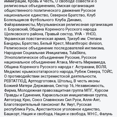
иммиграции, Кровь и Честь, О свободе совести и о
религиозных объединениях, Омская организация
общественного политического движения Русское
национальное единство, Северное Братство, Клуб
Болельщиков Футбольного Клуба Динамо,
Файзрахманисты, Мусульманская религиозная организация
п. Боровский, Община Коренного Русского народа
Щелковского района, Правый сектор, УНА - УНСО,
Украинская повстанческая армия, Тризуб им. Степана
Бандеры, Братство, Белый Крест, Misanthropic division,
Религиозное объединение последователей инглиизма,
Народная Социальная Инициатива, TulaSkins,
Этнополитическое объединение Русские, Русское
национальное объединение Атака, Мечеть Мирмамеда,
Община Коренного Русского народа г. Астрахани, ВОЛЯ,
Меджлис крымскотатарского народа, Рубеж Севера, ТОЙС,
О противодействии экстремистской деятельности,
РЕВТАТПОД, Артподготовка, Штольц, В честь иконы
Божией Матери Державная, Сектор 16, Независимость,
Фирма, Молодежная правозащитная группа МПГ, Курсом
Правды и Единения, Каракольская инициативная группа,
Автоград Крю, Союз Славянских Сил Руси, Алля-Аят,
Благотворительный пансионат Ак Умут, Русская
республика Русь, Арестантское уголовное единство,
Башкорт, Нация и свобода, Нация и свобода, W.H.С., Фалунь