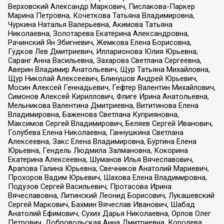
Верховский Александр Маркович, Пислакова-Паркер
Марина Петровна, Кочеткова Татьяна Владимировна,
Чуркина Наталья Валерьевна, Акимова Татьяна
Николаевна, Золотарева Екатерина Александровна,
Рачинский Ян Збигневич, Жемкова Елена Борисовна,
Гудков Лев Дмитриевич, Илларионова Юлия Юрьевна,
Саранг Анна Васильевна, Захарова Светлана Сергеевна,
Аверин Владимир Анатольевич, Щур Татьяна Михайловна,
Щур Николай Алексеевич, Блинушов Андрей Юрьевич,
Мосин Алексей Геннадьевич, Гефтер Валентин Михайлович,
Симонов Алексей Кириллович, Флиге Ирина Анатольевна,
Мельникова Валентина Дмитриевна, Вититинова Елена
Владимировна, Баженова Светлана Куприяновна,
Максимов Сергей Владимирович, Беляев Сергей Иванович,
Голубева Елена Николаевна, Ганнушкина Светлана
Алексеевна, Закс Елена Владимировна, Буртина Елена
Юрьевна, Гендель Людмила Залмановна, Кокорина
Екатерина Алексеевна, Шуманов Илья Вячеславович,
Арапова Галина Юрьевна, Свечников Анатолий Мариевич,
Прохоров Вадим Юрьевич, Шахова Елена Владимировна,
Подузов Сергей Васильевич, Протасова Ирина
Вячеславовна, Литинский Леонид Борисович, Лукашевский
Сергей Маркович, Бахмин Вячеслав Иванович, Шабад
Анатолий Ефимович, Сухих Дарья Николаевна, Орлов Олег
Петрович, Добровольская Анна Дмитриевна, Королева