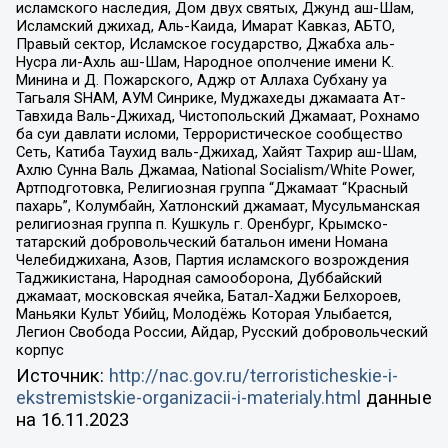
исламского наследия, Дом двух святых, Джунд аш-Шам,
Исламский джихад, Аль-Каида, Имарат Кавказ, АБТО,
Правый сектор, Исламское государство, Джабха аль-
Нусра ли-Ахль аш-Шам, Народное ополчение имени К.
Минина и Д. Пожарского, Аджр от Аллаха Субхану уа
Тагьаля SHAM, АУМ Синрике, Муджахеды джамаата Ат-
Тавхида Валь-Джихад, Чистопольский Джамаат, Рохнамо
ба суи давлати исломи, Террористическое сообщество
Сеть, Катиба Таухид валь-Джихад, Хайят Тахрир аш-Шам,
Ахлю Сунна Валь Джамаа, National Socialism/White Power,
Артподготовка, Религиозная группа “Джамаат “Красный
пахарь”, Колумбайн, Хатлонский джамаат, Мусульманская
религиозная группа п. Кушкуль г. Оренбург, Крымско-
татарский добровольческий батальон имени Номана
Челебиджихана, Азов, Партия исламского возрождения
Таджикистана, Народная самооборона, Дуббайский
джамаат, московская ячейка, Батал-Хаджи Белхороев,
Маньяки Культ Убийц, Молодёжь Которая Улыбается,
Легион Свобода России, Айдар, Русский добровольческий
корпус
Источник:
http://nac.gov.ru/terroristicheskie-i-
ekstremistskie-organizacii-i-materialy.html
данные
на
16.11.2023