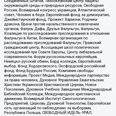
Соединенных Штатов, Тихоокеанский центр защиты
окружающей среды и природных ресурсов, Свободная
Россия, Всемирный конгресс украинцев, Атлантический
совет, Человек в беде, Европейский фонд за демократию,
Джеймстаунский фонд, Прожект Хармони, Родники
дракона, Врачи против насильственного извлечения
органов, Фалунь Дафа, Друзья Фалуньгун, Фалуньгун,
Коалиция по расследованию преследования в отношении
Фалуньгун в Китае, Всемирная организация по
расследованию преследований Фалуньгун, Пражский
гражданский центр, Ассоциация школ политических
исследований при Совете Европы, Центр либеральной
современности, Форум русскоязычных европейцев,
Немецко-русский обмен, Бард колледж, Европейский
выбор, Фонд Ходорковского, Оксфордский российский
фонд, Фонд Будущее России, Компания свободы
информации, Проект Медиа, Международное партнерство
за права человека, Духовное Управление Евангельских
Христиан Украинской Христианской Церкви, Новое
Поколение, Духовное Учебное Заведение Международный
Библейский Колледж, Международное христианское
движение, Всемирный Институт Саентологических
Предприятий, Церковь Духовной Технологии, Европейская
сеть организаций по наблюдению за выборами,
Республика Польша, СВОБОДНЫЙ ИДЕЛЬ-УРАЛ,