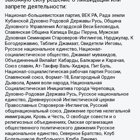
запрете деятельности:
Национал-большевистская партия, ВЕК РА, Рада земли
Кубанской Духовно Родовой Державы Русь, Община
Духовного Управления Асгардской Веси Беловодья,
Славянская Община Капища Веды Перуна, Мужская
Духовная Семинария Староверов-Инглингов, Нурджулар, К
Богодержавию, Таблиги Джамаат, Свидетели Иеговы,
Русское национальное единство, Национал-
социалистическое общество, Джамаат мувахидов,
Объединенный Вилайат Кабарды, Балкарии и Карачая,
Союз славян, Ат-Такфир Валь-Хиджра, Пит Буль,
Национал-социалистическая рабочая партия России,
Славянский союз, Формат-18, Благородный Орден
Дьявола, Армия воли народа, Национальная
Социалистическая Инициатива города Череповца,
Духовно-Родовая Держава Русь, Русское национальное
единство, Древнерусской Инглистической церкви
Православных Староверов-Инглингов, Русский
общенациональный союз, Движение против нелегальной
иммиграции, Кровь и Честь, О свободе совести и о
религиозных объединениях, Омская организация
общественного политического движения Русское
национальное единство, Северное Братство, Клуб
Болельщиков Футбольного Клуба Динамо,