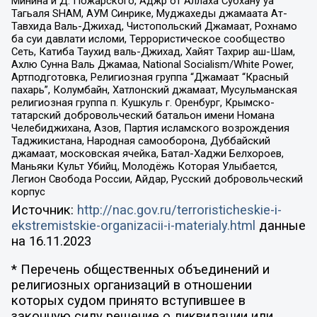
Минина и Д. Пожарского, Аджр от Аллаха Субхану уа
Тагьаля SHAM, АУМ Синрике, Муджахеды джамаата Ат-
Тавхида Валь-Джихад, Чистопольский Джамаат, Рохнамо
ба суи давлати исломи, Террористическое сообщество
Сеть, Катиба Таухид валь-Джихад, Хайят Тахрир аш-Шам,
Ахлю Сунна Валь Джамаа, National Socialism/White Power,
Артподготовка, Религиозная группа “Джамаат “Красный
пахарь”, Колумбайн, Хатлонский джамаат, Мусульманская
религиозная группа п. Кушкуль г. Оренбург, Крымско-
татарский добровольческий батальон имени Номана
Челебиджихана, Азов, Партия исламского возрождения
Таджикистана, Народная самооборона, Дуббайский
джамаат, московская ячейка, Батал-Хаджи Белхороев,
Маньяки Культ Убийц, Молодёжь Которая Улыбается,
Легион Свобода России, Айдар, Русский добровольческий
корпус
Источник:
http://nac.gov.ru/terroristicheskie-i-
ekstremistskie-organizacii-i-materialy.html
данные
на
16.11.2023
* Перечень общественных объединений и
религиозных организаций в отношении
которых судом принято вступившее в
законную силу решение о ликвидации или