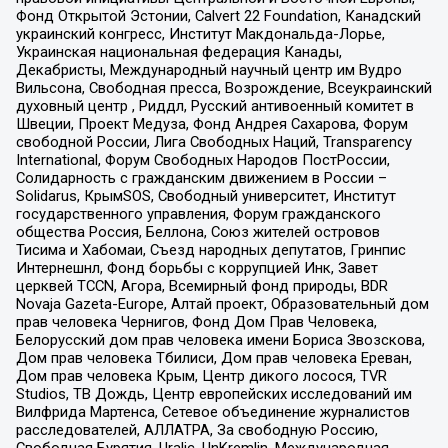
Фонд Открытой Эстонии, Calvert 22 Foundation, Канадский
украинский конгресс, Институт Макдональда-Лорье,
Украинская национальная федерация Канады,
Декабристы, Международный научный центр им Вудро
Вильсона, Свободная пресса, Возрождение, Всеукраинский
духовный центр , Риддл, Русский антивоенный комитет в
Швеции, Проект Медуза, Фонд Андрея Сахарова, Форум
свободной России, Лига Свободных Наций, Transparеncy
International, Форум Свободных Народов ПостРоссии,
Солидарность с гражданским движением в России –
Solidarus, КрымSOS, Свободный университет, Институт
государственного управления, Форум гражданского
общества Россия, Беллона, Союз жителей островов
Тисима и Хабомаи, Съезд народных депутатов, Гринпис
Интернешнл, Фонд борьбы с коррупцией Инк, Завет
церквей TCCN, Агора, Всемирный фонд природы, BDR
Novaja Gazeta-Europe, Алтай проект, Образовательный дом
прав человека Чернигов, Фонд Дом Прав Человека,
Белорусский дом прав человека имени Бориса Звозскова,
Дом прав человека Тбилиси, Дом прав человека Ереван,
Дом прав человека Крым, Центр дикого лосося, TVR
Studios, ТВ Дождь, Центр европейских исследований им
Вилфрида Мартенса, Сетевое объединение журналистов
расследователей, АЛЛАТРА, За свободную Россию,