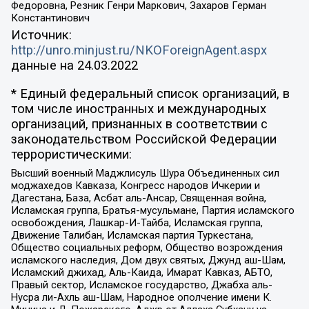
Федоровна, Резник Генри Маркович, Захаров Герман
Константинович
Источник:
http://unro.minjust.ru/NKOForeignAgent.aspx
данные на
24.03.2022
* Единый федеральный список организаций, в
том числе иностранных и международных
организаций, признанных в соответствии с
законодательством Российской Федерации
террористическими:
Высший военный Маджлисуль Шура Объединенных сил
моджахедов Кавказа, Конгресс народов Ичкерии и
Дагестана, База, Асбат аль-Ансар, Священная война,
Исламская группа, Братья-мусульмане, Партия исламского
освобождения, Лашкар-И-Тайба, Исламская группа,
Движение Талибан, Исламская партия Туркестана,
Общество социальных реформ, Общество возрождения
исламского наследия, Дом двух святых, Джунд аш-Шам,
Исламский джихад, Аль-Каида, Имарат Кавказ, АБТО,
Правый сектор, Исламское государство, Джабха аль-
Нусра ли-Ахль аш-Шам, Народное ополчение имени К.