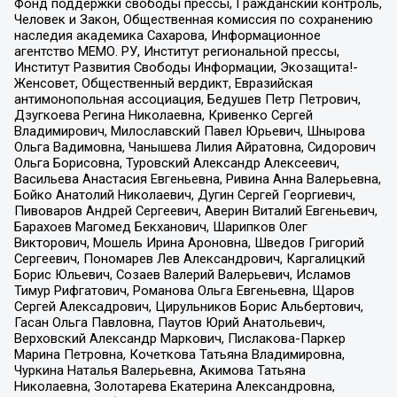
Фонд поддержки свободы прессы, Гражданский контроль,
Человек и Закон, Общественная комиссия по сохранению
наследия академика Сахарова, Информационное
агентство МЕМО. РУ, Институт региональной прессы,
Институт Развития Свободы Информации, Экозащита!-
Женсовет, Общественный вердикт, Евразийская
антимонопольная ассоциация, Бедушев Петр Петрович,
Дзугкоева Регина Николаевна, Кривенко Сергей
Владимирович, Милославский Павел Юрьевич, Шнырова
Ольга Вадимовна, Чанышева Лилия Айратовна, Сидорович
Ольга Борисовна, Туровский Александр Алексеевич,
Васильева Анастасия Евгеньевна, Ривина Анна Валерьевна,
Бойко Анатолий Николаевич, Дугин Сергей Георгиевич,
Пивоваров Андрей Сергеевич, Аверин Виталий Евгеньевич,
Барахоев Магомед Бекханович, Шарипков Олег
Викторович, Мошель Ирина Ароновна, Шведов Григорий
Сергеевич, Пономарев Лев Александрович, Каргалицкий
Борис Юльевич, Созаев Валерий Валерьевич, Исламов
Тимур Рифгатович, Романова Ольга Евгеньевна, Щаров
Сергей Алексадрович, Цирульников Борис Альбертович,
Гасан Ольга Павловна, Паутов Юрий Анатольевич,
Верховский Александр Маркович, Пислакова-Паркер
Марина Петровна, Кочеткова Татьяна Владимировна,
Чуркина Наталья Валерьевна, Акимова Татьяна
Николаевна, Золотарева Екатерина Александровна,