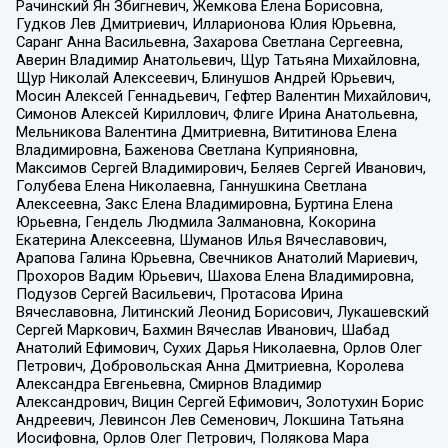
Рачинский Ян Збигневич, Жемкова Елена Борисовна,
Гудков Лев Дмитриевич, Илларионова Юлия Юрьевна,
Саранг Анна Васильевна, Захарова Светлана Сергеевна,
Аверин Владимир Анатольевич, Щур Татьяна Михайловна,
Щур Николай Алексеевич, Блинушов Андрей Юрьевич,
Мосин Алексей Геннадьевич, Гефтер Валентин Михайлович,
Симонов Алексей Кириллович, Флиге Ирина Анатольевна,
Мельникова Валентина Дмитриевна, Вититинова Елена
Владимировна, Баженова Светлана Куприяновна,
Максимов Сергей Владимирович, Беляев Сергей Иванович,
Голубева Елена Николаевна, Ганнушкина Светлана
Алексеевна, Закс Елена Владимировна, Буртина Елена
Юрьевна, Гендель Людмила Залмановна, Кокорина
Екатерина Алексеевна, Шуманов Илья Вячеславович,
Арапова Галина Юрьевна, Свечников Анатолий Мариевич,
Прохоров Вадим Юрьевич, Шахова Елена Владимировна,
Подузов Сергей Васильевич, Протасова Ирина
Вячеславовна, Литинский Леонид Борисович, Лукашевский
Сергей Маркович, Бахмин Вячеслав Иванович, Шабад
Анатолий Ефимович, Сухих Дарья Николаевна, Орлов Олег
Петрович, Добровольская Анна Дмитриевна, Королева
Александра Евгеньевна, Смирнов Владимир
Александрович, Вицин Сергей Ефимович, Золотухин Борис
Андреевич, Левинсон Лев Семенович, Локшина Татьяна
Иосифовна, Орлов Олег Петрович, Полякова Мара