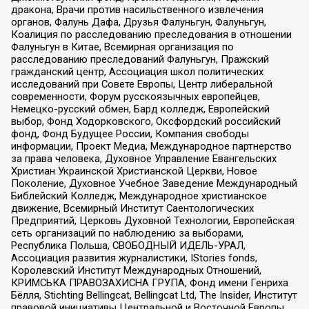
дракона, Врачи против насильственного извлечения
органов, Фалунь Дафа, Друзья Фалуньгун, Фалуньгун,
Коалиция по расследованию преследования в отношении
Фалуньгун в Китае, Всемирная организация по
расследованию преследований Фалуньгун, Пражский
гражданский центр, Ассоциация школ политических
исследований при Совете Европы, Центр либеральной
современности, Форум русскоязычных европейцев,
Немецко-русский обмен, Бард колледж, Европейский
выбор, Фонд Ходорковского, Оксфордский российский
фонд, Фонд Будущее России, Компания свободы
информации, Проект Медиа, Международное партнерство
за права человека, Духовное Управление Евангельских
Христиан Украинской Христианской Церкви, Новое
Поколение, Духовное Учебное Заведение Международный
Библейский Колледж, Международное христианское
движение, Всемирный Институт Саентологических
Предприятий, Церковь Духовной Технологии, Европейская
сеть организаций по наблюдению за выборами,
Республика Польша, СВОБОДНЫЙ ИДЕЛЬ-УРАЛ,
Ассоциация развития журналистики, IStories fonds,
Королевский Институт Международных Отношений,
КРИМСЬКА ПРАВОЗАХИСНА ГРУПА, Фонд имени Генриха
Бёлля, Stichting Bellingcat, Bellingcat Ltd, The Insider, Институт
правовой инициативы Центральной и Восточной Европы,