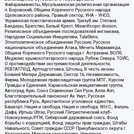
Файзрахманисты, Мусульманская религиозная организация
п. Боровский, Община Коренного Русского народа
Щелковского района, Правый сектор, УНА - УНСО,
Украинская повстанческая армия, Тризуб им. Степана
Бандеры, Братство, Белый Крест, Misanthropic division,
Религиозное объединение последователей инглиизма,
Народная Социальная Инициатива, TulaSkins,
Этнополитическое объединение Русские, Русское
национальное объединение Атака, Мечеть Мирмамеда,
Община Коренного Русского народа г. Астрахани, ВОЛЯ,
Меджлис крымскотатарского народа, Рубеж Севера, ТОЙС,
О противодействии экстремистской деятельности,
РЕВТАТПОД, Артподготовка, Штольц, В честь иконы
Божией Матери Державная, Сектор 16, Независимость,
Фирма, Молодежная правозащитная группа МПГ, Курсом
Правды и Единения, Каракольская инициативная группа,
Автоград Крю, Союз Славянских Сил Руси, Алля-Аят,
Благотворительный пансионат Ак Умут, Русская
республика Русь, Арестантское уголовное единство,
Башкорт, Нация и свобода, Нация и свобода, W.H.С., Фалунь
Дафа, Иртыш Ultras, Русский Патриотический клуб-
Новокузнецк/РПК, Сибирский державный союз, Фонд
борьбы с коррупцией, Фонд защиты прав граждан, Штабы
Навального, Совет граждан СССР Прикубанского округа г.
Краснодара, Мужское государство, Народное