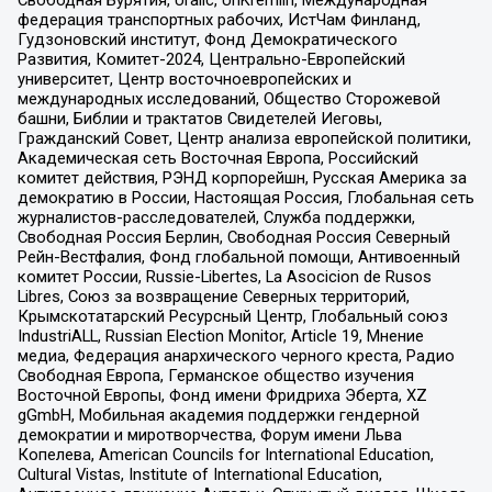
Свободная Бурятия, Uralic, UnKremlin, Международная
федерация транспортных рабочих, ИстЧам Финланд,
Гудзоновский институт, Фонд Демократического
Развития, Комитет-2024, Центрально-Европейский
университет, Центр восточноевропейских и
международных исследований, Общество Сторожевой
башни, Библии и трактатов Свидетелей Иеговы,
Гражданский Совет, Центр анализа европейской политики,
Академическая сеть Восточная Европа, Российский
комитет действия, РЭНД корпорейшн, Русская Америка за
демократию в России, Настоящая Россия, Глобальная сеть
журналистов-расследователей, Служба поддержки,
Свободная Россия Берлин, Свободная Россия Северный
Рейн-Вестфалия, Фонд глобальной помощи, Антивоенный
комитет России, Russie-Libertes, La Asocicion de Rusos
Libres, Союз за возвращение Северных территорий,
Крымскотатарский Ресурсный Центр, Глобальный союз
IndustriALL, Russian Election Monitor, Article 19, Мнение
медиа, Федерация анархического черного креста, Радио
Свободная Европа, Германское общество изучения
Восточной Европы, Фонд имени Фридриха Эберта, XZ
gGmbH, Мобильная академия поддержки гендерной
демократии и миротворчества, Форум имени Льва
Копелева, American Councils for International Education,
Cultural Vistas, Institute of International Education,