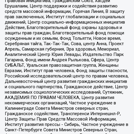
Правовая инициатива, Гражданский Союз, Хасдей
Ерушалаим, Центр поддержки и содействия развитию
средств массовой информации, Горячая Линия, В защиту
прав заключенных, Институт глобализации и социальных
движений, Центр социально-информационных инициатив
Действие, Благотворительный фонд охраны здоровья и
защиты прав граждан, Благотворительный фонд помощи
осужденным и их семьям, Фонд Тольятти, Новое время,
Серебряная тайга, Так-Так-Так, Сова, центр Анна, Проект
Апрель, Самарская губерния, Эра здоровья, Мемориал,
Аналитический Центр Юрия Левады, Издательство Парк
Гагарина, Фонд имени Андрея Рылькова, Сфера, Центр
СИБАЛЬТ, Уральская правозащитная группа, Женщины
Евразии, Институт прав человека, Фонд защиты гласности,
Российский исследовательский центр по правам человека,
Дальневосточный центр развития гражданских инициатив
и социального партнерства, Гражданское действие, Центр
независимых социологических исследований, Сутяжник,
АКАДЕМИЯ ПО ПРАВАМ ЧЕЛОВЕКА, Центр развития
некоммерческих организаций, Частное учреждение в
Калининграде Совета Министров северных стран,
Гражданское содействие, Трансперенси Интернешнл-Р,
Центр Защиты Прав Средств Массовой Информации,
Институт развития прессы - Сибирь, Частное учреждение в
Санкт-Петербурге Совета Министров Северных Стран,