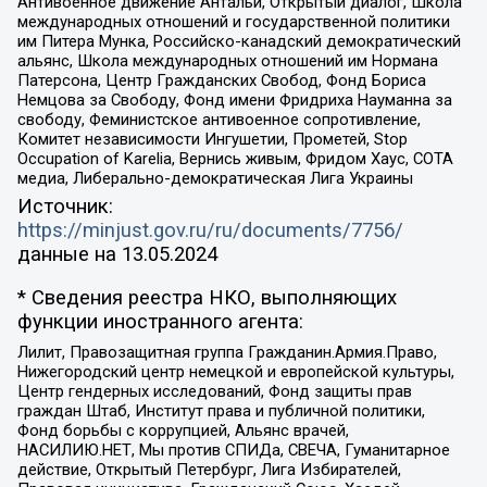
Антивоенное движение Антальи, Открытый диалог, Школа
международных отношений и государственной политики
им Питера Мунка, Российско-канадский демократический
альянс, Школа международных отношений им Нормана
Патерсона, Центр Гражданских Свобод, Фонд Бориса
Немцова за Свободу, Фонд имени Фридриха Науманна за
свободу, Феминистское антивоенное сопротивление,
Комитет независимости Ингушетии, Прометей, Stop
Occupation of Karelia, Вернись живым, Фридом Хаус, СОТА
медиа, Либерально-демократическая Лига Украины
Источник:
https://minjust.gov.ru/ru/documents/7756/
данные на
13.05.2024
* Сведения реестра НКО, выполняющих
функции иностранного агента:
Лилит, Правозащитная группа Гражданин.Армия.Право,
Нижегородский центр немецкой и европейской культуры,
Центр гендерных исследований, Фонд защиты прав
граждан Штаб, Институт права и публичной политики,
Фонд борьбы с коррупцией, Альянс врачей,
НАСИЛИЮ.НЕТ, Мы против СПИДа, СВЕЧА, Гуманитарное
действие, Открытый Петербург, Лига Избирателей,