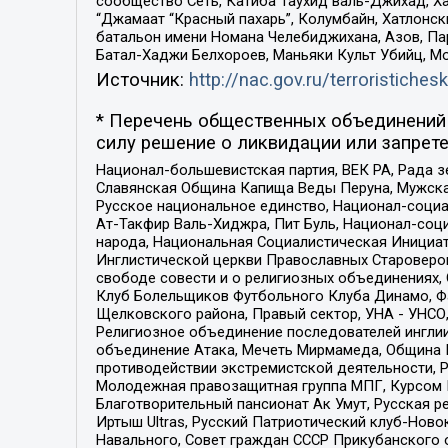
сообщество Сеть, Катиба Таухид валь-Джихад, Хай
“Джамаат “Красный пахарь”, Колумбайн, Хатлонск
батальон имени Номана Челебиджихана, Азов, Па
Батал-Хаджи Белхороев, Маньяки Культ Убийц, М
Источник:
http://nac.gov.ru/terroristichesk
* Перечень общественных объединений 
силу решение о ликвидации или запрете
Национал-большевистская партия, ВЕК РА, Рада 
Славянская Община Капища Веды Перуна, Мужская
Русское национальное единство, Национал-социа
Ат-Такфир Валь-Хиджра, Пит Буль, Национал-соц
народа, Национальная Социалистическая Инициат
Инглистической церкви Православных Староверов
свободе совести и о религиозных объединениях,
Клуб Болельщиков Футбольного Клуба Динамо, Фа
Щелковского района, Правый сектор, УНА - УНСО, У
Религиозное объединение последователей инглии
объединение Атака, Мечеть Мирмамеда, Община К
противодействии экстремистской деятельности, 
Молодежная правозащитная группа МПГ, Курсом П
Благотворительный пансионат Ак Умут, Русская ре
Иртыш Ultras, Русский Патриотический клуб-Нов
Навального, Совет граждан СССР Прикубанского 