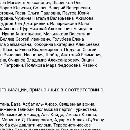
хоев Магомед Бекханович, Шарипков Олег
Борис Юльевич, Созаев Валерий Валерьевич,
тович, Гасан Ольга Павловна, Паутов Юрий
ровна, Чуркина Наталья Валерьевна, Акимова
 Гудков Лев Дмитриевич, Илларионова Юлия
ихайловна, Щур Николай Алексеевич, Блинушов
е Ирина Анатольевна, Мельникова Валентина
Беляев Сергей Иванович, Голубева Елена
ила Залмановна, Кокорина Екатерина Алексеевна,
, Шахова Елена Владимировна, Подузов Сергей
ин Вячеслав Иванович, Шабад Анатолий Ефимович,
вна, Смирнов Владимир Александрович, Вицин
ег Петрович, Полякова Мара Федоровна, Резник
ганизаций, признанных в соответствии с
на, База, Асбат аль-Ансар, Священная война,
ижение Талибан, Исламская партия Туркестана,
Исламский джихад, Аль-Каида, Имарат Кавказ,
 Минина и Д. Пожарского, Аджр от Аллаха Субхану
о ба суи давлати исломи, Террористическое