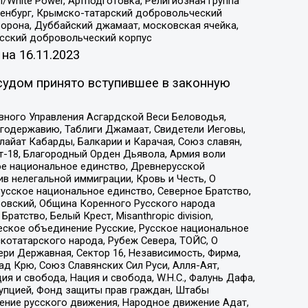
/White Power, Артподготовка, Религиозная группа
Оренбург, Крымско-татарский добровольческий
орона, Дуббайский джамаат, московская ячейка,
усский добровольческий корпус
 на
16.11.2023
судом принято вступившее в законную
вного Управления Асгардской Веси Беловодья,
годержавию, Таблиги Джамаат, Свидетели Иеговы,
айат Кабарды, Балкарии и Карачая, Союз славян,
т-18, Благородный Орден Дьявола, Армия воли
ое национальное единство, Древнерусской
 нелегальной иммиграции, Кровь и Честь, О
усское национальное единство, Северное Братство,
ровский, Община Коренного Русского народа
атство, Белый Крест, Misanthropic division,
еское объединение Русские, Русское национальное
котатарского народа, Рубеж Севера, ТОЙС, О
ри Державная, Сектор 16, Независимость, Фирма,
д Крю, Союз Славянских Сил Руси, Алля-Аят,
я и свобода, Нация и свобода, W.H.С., Фалунь Дафа,
рупцией, Фонд защиты прав граждан, Штабы
ение русского движения, Народное движение Адат,