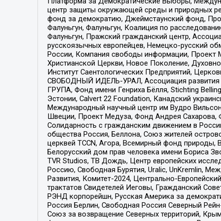
Платформа за Демократические Выборы, Междуна
центр защиты окружающей среды и природных ресу
фонд за демократию, Джеймстаунский фонд, Прож
Фалуньгун, Фалуньгун, Коалиция по расследован
Фалуньгун, Пражский гражданский центр, Ассоци
русскоязычных европейцев, Немецко-русский об
России, Компания свободы информации, Проект М
Христианской Церкви, Новое Поколение, Духовн
Институт Саентологических Предприятий, Церков
СВОБОДНЫЙ ИДЕЛЬ-УРАЛ, Ассоциация развития ж
ГРУПА, Фонд имени Генриха Бёлля, Stichting Bellin
Эстонии, Calvert 22 Foundation, Канадский укра
Международный научный центр им Вудро Вильсона
Швеции, Проект Медуза, Фонд Андрея Сахарова, Ф
Солидарность с гражданским движением в России 
общества Россия, Беллона, Союз жителей острово
церквей TCCN, Агора, Всемирный фонд природы, B
Белорусский дом прав человека имени Бориса Зво
TVR Studios, ТВ Дождь, Центр европейских иссл
Россию, Свободная Бурятия, Uralic, UnKremlin, 
Развития, Комитет-2024, Центрально-Европейски
трактатов Свидетелей Иеговы, Гражданский Совет
РЭНД корпорейшн, Русская Америка за демократи
Россия Берлин, Свободная Россия Северный Рейн-В
Союз за возвращение Северных территорий, Крымско