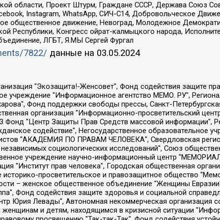
ой области, Проект Штурм, Граждане СССР, Держава Союз Сов
Facebook, Instagram, WhatsApp, СИЧ-С14, Добровольческое Движ
ское общественное движение, Невоград, Молодежное Демократ
ой Республики, Конгресс ойрат-калмыцкого народа, Исполнит
бъединение, ЛГБТ, Я.МЫ Сергей Фургал
uments/7822/
данные на
03.05.2024
Общество с ограниченной ответственностью "Радио Свободная Европа/Радио Свобода", Чешское информационное агентство "MEDIUM-ORIENT", Красноярская региональная общественная организация "Мы против СПИДа", Камалягин Денис Николаевич, Маркелов Сергей Евгеньевич, Пономарев Лев Александрович, Савицкая Людмила Алексеевна, Автономная некоммерческая организация "Центр по работе с проблемой насилия "НАСИЛИЮ.НЕТ", Межрегиональный профессиональный союз работников здравоохранения "Альянс врачей", Юридическое лицо, зарегистрированное в Латвийской Республике, SIA "Medusa Project" (регистрационный номер 40103797863, дата регистрации 10.06.2014), Некоммерческая организация "Фонд по борьбе с коррупцией", Автономная некоммерческая организация "Институт права и публичной политики", Баданин Роман Сергеевич, Гликин Максим Александрович, Железнова Мария Михайловна, Лукьянова Юлия Сергеевна, Маетная Елизавета Витальевна, Маняхин Петр Борисович, Чуракова Ольга Владимировна, Ярош Юлия Петровна, Юридическое лицо "The Insider SIA", зарегистрированное в Риге, Латвийская Республика (дата регистрации 26.06.2015), являющееся администратором доменного имени интернет-издания "The Insider SIA", https://theins.ru, Постернак Алексей Евгеньевич, Рубин Михаил Аркадьевич, Анин Роман Александрович, Юридическое лицо Istories fonds, зарегистрированное в Латвийской Республике (регистрационный номер 50008295751, дата регистрации 24.02.2020), Великовский Дмитрий Александрович, Долинина Ирина Николаевна, Мароховская Алеся Алексеевна, Шлейнов Роман Юрьевич, Шмагун Олеся Валентиновна, Общество с ограниченной ответственностью "Альтаир 2021", Общество с ограниченной ответственностью "Вега 2021", Общество с ограниченной ответственностью "Главный редактор 2021", Общество с ограниченной ответственностью "Ромашки монолит", Важенков Артем Валерьевич, Ивановская областная общественная организация "Центр гендерных исследований", Гурман Юрий Альбертович, Медиапроект "ОВД-Инфо", Егоров Владимир Владимирович, Жилинский Владимир Александрович, Общество с ограниченной ответственностью "ЗП", Иванова София Юрьевна, Карезина Инна Павловна, Кильтау Екатерина Викторовна, Петров Алексей Викторович, Пискунов Сергей Евгеньевич, Смирнов Сергей Сергеевич, Тихонов Михаил Сергеевич, Общество с ограниченной ответственностью "ЖУРНАЛИСТ-ИНОСТРАННЫЙ АГЕНТ", Арапова Галина Юрьевна, Вольтская Татьяна Анатольевна, Американская компания "Mason G.E.S. Anonymous Foundation" (США), являющаяся владельцем интернет-издания https://mnews.world/, Компания "Stichting Bellingcat", зарегистрированная в Нидерландах (дата регистрации 11.07.2018), Захаров Андрей Вячеславович, Клепиковская Екатерина Дмитриевна, Общество с ограниченной ответственностью "МЕМО", Перл Роман Александрович, Симонов Евгений Алексеевич, Соловьева Елена Анатольевна, Сотников Даниил Владимирович, Сурначева Елизавета Дмитриевна, Автономная некоммерческая организация по защите прав человека и информированию населения "Якутия – Наше Мнение", Общество с ограниченной ответственностью "Москоу диджитал медиа", с 26.01.2023 Общество с ограниченной ответственностью "Чайка Белые сады", Ветошкина Валерия Валерьевна, Заговора Максим Александрович, Межрегиональное общественное движение "Российская ЛГБТ - сеть", Оленичев Максим Владимирович, Павлов Иван Юрьевич, Скворцова Елена Сергеевна, Общество с ограниченной ответственностью "Как бы инагент", Кочетков Игорь Викторович, Общество с ограниченной ответственностью "Честные выборы", Еланчик Олег Александрович, Общество с ограниченной ответственностью "Нобелевский призыв", Гималова Регина Эмилевна, Григорьев Андрей Валерьевич, Григорьева Алина Александровна, Ассоциация по содействию защите прав призывников, альтернативнослужащих и военнослужащих "Правозащитная группа "Гражданин.Армия.Право", Хисамова Регина Фаритовна, Автономная некоммерческая организация по реализа