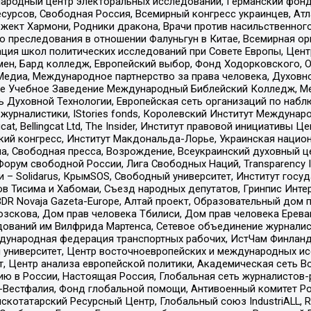
родный центр электоральных исследований, Германский фонд
рсов, Свободная Россия, Всемирный конгресс украинцев, Атла
ект Хармони, Родники дракона, Врачи против насильственного
ию преследования в отношении Фалуньгун в Китае, Всемирная о
ация школ политических исследований при Совете Европы, Цен
мен, Бард колледж, Европейский выбор, Фонд Ходорковского,
едиа, Международное партнерство за права человека, Духовно
ое Учебное Заведение Международный Библейский Колледж, М
ь Духовной Технологии, Европейская сеть организаций по наб
урналистики, IStories fonds, Королевский Институт Между
gcat, Bellingcat Ltd, The Insider, Институт правовой инициатив
инский конгресс, Институт Макдональда-Лорье, Украинская нац
, Свободная пресса, Возрождение, Всеукраинский духовный цен
орум свободной России, Лига Свободных Наций, Transparеncy I
– Solidarus, КрымSOS, Свободный университет, Институт госу
в Тисима и Хабомаи, Съезд народных депутатов, Гринпис Инте
DR Novaja Gazeta-Europe, Алтай проект, Образовательный дом 
зскова, Дом прав человека Тбилиси, Дом прав человека Ерева
едований им Вилфрида Мартенса, Сетевое объединение журнали
Международная федерация транспортных рабочих, ИстЧам Финлан
й университет, Центр восточноевропейских и международных и
, Центр анализа европейской политики, Академическая сеть Во
ю в России, Настоящая Россия, Глобальная сеть журналистов
естфалия, Фонд глобальной помощи, Антивоенный комитет России,
татарский Ресурсный Центр, Глобальный союз IndustriALL, Russi