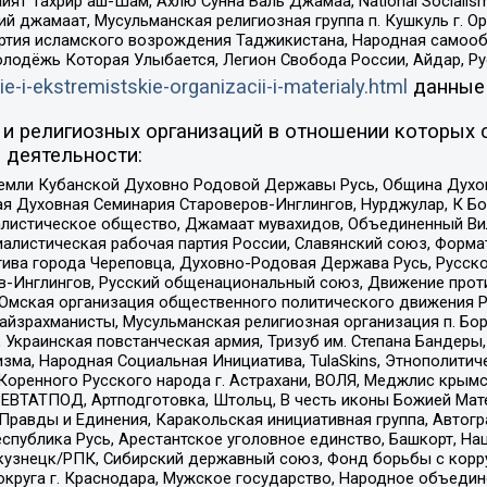
ят Тахрир аш-Шам, Ахлю Сунна Валь Джамаа, National Socialism
ий джамаат, Мусульманская религиозная группа п. Кушкуль г. 
ртия исламского возрождения Таджикистана, Народная самооб
олодёжь Которая Улыбается, Легион Свобода России, Айдар, Р
ie-i-ekstremistskie-organizacii-i-materialy.html
данные
и религиозных организаций в отношении которых 
 деятельности:
земли Кубанской Духовно Родовой Державы Русь, Община Духо
 Духовная Семинария Староверов-Инглингов, Нурджулар, К Бо
листическое общество, Джамаат мувахидов, Объединенный Вил
иалистическая рабочая партия России, Славянский союз, Форма
ива города Череповца, Духовно-Родовая Держава Русь, Русск
-Инглингов, Русский общенациональный союз, Движение против
 Омская организация общественного политического движения Р
йзрахманисты, Мусульманская религиозная организация п. Бо
краинская повстанческая армия, Тризуб им. Степана Бандеры, Бр
зма, Народная Социальная Инициатива, TulaSkins, Этнополитич
оренного Русского народа г. Астрахани, ВОЛЯ, Меджлис крымс
РЕВТАТПОД, Артподготовка, Штольц, В честь иконы Божией Мате
равды и Единения, Каракольская инициативная группа, Автогра
спублика Русь, Арестантское уголовное единство, Башкорт, Наци
окузнецк/РПК, Сибирский державный союз, Фонд борьбы с кор
округа г. Краснодара, Мужское государство, Народное объедин