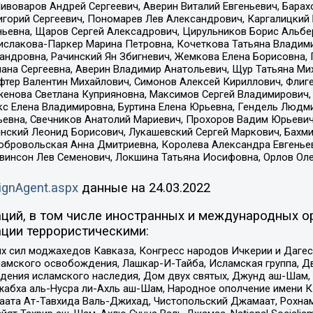
Пивоваров Андрей Сергеевич, Аверин Виталий Евгеньевич, Бара
горий Сергеевич, Пономарев Лев Александрович, Каргалицкий 
ньевна, Щаров Сергей Алексадрович, Цирульников Борис Альбер
ислакова-Паркер Марина Петровна, Кочеткова Татьяна Владими
сандровна, Рачинский Ян Збигневич, Жемкова Елена Борисовна,
лана Сергеевна, Аверин Владимир Анатольевич, Щур Татьяна М
фтер Валентин Михайлович, Симонов Алексей Кириллович, Флиг
женова Светлана Куприяновна, Максимов Сергей Владимирович, 
кс Елена Владимировна, Буртина Елена Юрьевна, Гендель Людм
евна, Свечников Анатолий Мариевич, Прохоров Вадим Юрьевич
инский Леонид Борисович, Лукашевский Сергей Маркович, Бахм
Добровольская Анна Дмитриевна, Королева Александра Евгенье
евинсон Лев Семенович, Локшина Татьяна Иосифовна, Орлов Ол
ignAgent.aspx
данные на
24.03.2022
ций, в том числе иностранных и международных ор
ции террористическими:
ил моджахедов Кавказа, Конгресс народов Ичкерии и Дагеста
ламского освобождения, Лашкар-И-Тайба, Исламская группа, Дв
ения исламского наследия, Дом двух святых, Джунд аш-Шам, 
жабха аль-Нусра ли-Ахль аш-Шам, Народное ополчение имени К.
ата Ат-Тавхида Валь-Джихад, Чистопольский Джамаат, Рохнам