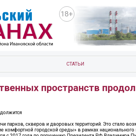
18+
СТАТЬИ
твенных пространств продо
одолжится
ячи парков, скверов и дворовых территорий. Это стало в
е комфортной городской среды» в рамках национального 
ся с 2017 года по поручению Президента РФ Владимира Пу