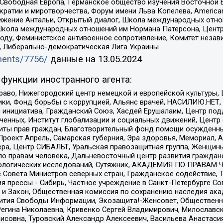
 Свободная Европа, Германское общество изучения Восточной 
и и миротворчества, Форум имени Льва Копелева, American Counci
ое движение Антальи, Открытый диалог, Школа международных отн
Школа международных отношений им Нормана Патерсона, Центр
ду, Феминистское антивоенное сопротивление, Комитет независ
а, Либерально-демократическая Лига Украины
uments/7756/
данные на
13.05.2024
функции иностранного агента:
раво, Нижегородский центр немецкой и европейской культуры,
тики, Фонд борьбы с коррупцией, Альянс врачей, НАСИЛИЮ.НЕТ,
я инициатива, Гражданский Союз, Хасдей Ерушалаим, Центр по
юченных, Институт глобализации и социальных движений, Цент
ты прав граждан, Благотворительный фонд помощи осужденным
а, Проект Апрель, Самарская губерния, Эра здоровья, Мемориал
ера, Центр СИБАЛЬТ, Уральская правозащитная группа, Женщины
по правам человека, Дальневосточный центр развития гражданс
ологических исследований, Сутяжник, АКАДЕМИЯ ПО ПРАВАМ Ч
е Совета Министров северных стран, Гражданское содействие,
я прессы - Сибирь, Частное учреждение в Санкт-Петербурге С
 и Закон, Общественная комиссия по сохранению наследия ак
звития Свободы Информации, Экозащита!-Женсовет, Общественн
Регина Николаевна, Кривенко Сергей Владимирович, Милославс
совна, Туровский Александр Алексеевич, Васильева Анастасия