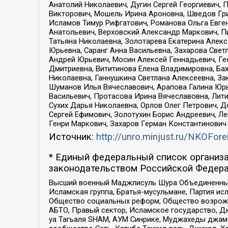
Анатолий Николаевич, Дугин Сергей Георгиевич, 
Викторович, Мошель Ирина Ароновна, Шведов Гри
Исламов Тимур Рифгатович, Романова Ольга Евге
Анатольевич, Верховский Александр Маркович, П
Татьяна Николаевна, Золотарева Екатерина Алек
Юрьевна, Саранг Анна Васильевна, Захарова Свет
Андрей Юрьевич, Мосин Алексей Геннадьевич, Ге
Дмитриевна, Вититинова Елена Владимировна, Ба
Николаевна, Ганнушкина Светлана Алексеевна, За
Шуманов Илья Вячеславович, Арапова Галина Юрь
Васильевич, Протасова Ирина Вячеславовна, Лит
Сухих Дарья Николаевна, Орлов Олег Петрович, 
Сергей Ефимович, Золотухин Борис Андреевич, Л
Генри Маркович, Захаров Герман Константинович
Источник:
http://unro.minjust.ru/NKOFore
* Единый федеральный список организа
законодательством Российской Федера
Высший военный Маджлисуль Шура Объединенных с
Исламская группа, Братья-мусульмане, Партия ис
Общество социальных реформ, Общество возрожд
АБТО, Правый сектор, Исламское государство, Д
уа Тагьаля SHAM, АУМ Синрике, Муджахеды джама