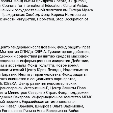
Европы, Фонд имени Фридриха Эберта, XZ gGmbH,
ls for International Education, Cultural Vistas,
ошений и государственной политики им Питера Мунка,
 Гражданских Свобод, Фонд Бориса Немцова за
имости Ингушетии, Прометей, Stop Occupation of
 Центр гендерных исследований, Фонд защиты прав
 Мы против СПИДа, СВЕЧА, Гуманитарное действие,
ддержки и содействия развитию средств массовой
р социально-информационных инициатив Действие,
 и их семьям, Фонд Тольятти, Новое время,
, Аналитический Центр Юрия Левады, Издательство
 Евразии, Институт прав человека, Фонд защиты
ких инициатив и социального партнерства,
ЕЛОВЕКА, Центр развития некоммерческих
 Трансперенси Интернешнл-Р, Центр Защиты Прав
овета Министров Северных Стран, Фонд поддержки
адемика Сахарова, Информационное агентство МЕМО.
ый вердикт, Евразийская антимонопольная
кий Павел Юрьевич, Шнырова Ольга Вадимовна,
 Евгеньевна, Ривина Анна Валерьевна, Бойко