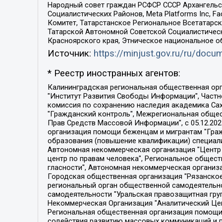
Народный совет граждан РСФСР СССР Архангельск
Социалистических Районов, Meta Platforms Inc, 
Комитет, Татарстанское Региональное Всетатар
Татарской Автономной Советской Социалистическ
Красноярского края, Этническое национальное о
Источник:
https://minjust.gov.ru/ru/doc
* Реестр иностранных агентов:
Калининградская региональная общественная организация "Экозащита!-Женсовет", Фонд содействия защите прав и свобод граждан "Общественный вердикт", Фонд "Институт Развития Свободы Информации", Частное учреждение "Информационное агентство МЕМО. РУ", Региональная общественная организация "Общественная комиссия по сохранению наследия академика Сахарова", Фонд поддержки свободы прессы, Санкт-Петербургская общественная правозащитная организация "Гражданский контроль", Межрегиональная общественная организация "Информационно-просветительский центр "Мемориал", Региональный Фонд "Центр Защиты Прав Средств Массовой Информации", с 05.12.2023 Фонд "Центр Защиты Прав Средств массовой информации", Региональная общественная благотворительная организация помощи беженцам и мигрантам "Гражданское содействие", Негосударственное образовательное учреждение дополнительного профессионального образования (повышение квалификации) специалистов "АКАДЕМИЯ ПО ПРАВАМ ЧЕЛОВЕКА", Свердловская региональная общественная организация "Сутяжник", Автономная некоммерческая организация "Центр независимых социологических исследований", Союз общественных объединений "Российский исследовательский центр по правам человека", Региональное общественное учреждение научно-информационный центр "МЕМОРИАЛ", Некоммерческая организация "Фонд защиты гласности", Автономная некоммерческая организация "Институт прав человека", Городская общественная организация "Екатеринбургское общество "МЕМОРИАЛ", Городская общественная организация "Рязанское историко-просветительское и правозащитное общество "Мемориал" (Рязанский Мемориал), Челябинский региональный орган общественной самодеятельности – женское общественное объединение "Женщины Евразии", Челябинский региональный орган общественной самодеятельности "Уральская правозащитная группа", Фонд содействия защите здоровья и социальной справедливости имени Андрея Рылькова, Автономная Некоммерческая Организация "Аналитический Центр Юрия Левады", Автономная некоммерческая организация социальной поддержки населения "Проект Апрель", Региональная общественная организация помощи женщинам и детям, находящимся в кризисной ситуации "Информационно-методический центр "Анна", Фонд содействия развитию массовых коммуникаций и правовому просвещению "Так-так-Так", Фонд содействия устойчивому развитию "Серебряная тайга", Свердловский региональный общественный фонд социальных проектов "Новое время", "Idel.Реалии", Кавказ.Реалии, Крым.Реалии, Телеканал Настоящее Время, Татаро-башкирская служба Радио Свобода (Azatliq Radiosi), Радио Свободная Европа/Радио Свобода (PCE/PC), "Сибирь.Реалии", "Фактограф", Благотворительный фонд помощи осужденным и их семьям, Автономная некоммерческая организация "Институт глобализации и социальных движений", Фонд "В защиту прав заключенных", Частное учреждение "Центр поддержки и содействия развитию средств массовой информации", Пензенский региональный общественный благотворительный фонд "Гражданский союз", "Север.Реалии", Некоммерческая организация Фонд "Правовая инициатива", 