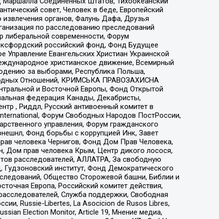
 Маршалла Соединенных Штатов, Тихоокеанский
нтический совет, Человек в беде, Европейский
 извлечения органов, Фалунь Дафа, Друзья
рганизация по расследованию преследований
тр либеральной современности, Форум
 Оксфордский российский фонд, Фонд Будущее
е Управление Евангельских Христиан Украинской
еждународное христианское движение, Всемирный
людению за выборами, Республика Польша,
народных Отношений, КРИМСЬКА ПРАВОЗАХИСНА
ы Центральной и Восточной Европы, Фонд Открытой
иональная федерация Канады, Декабристы,
тр , Риддл, Русский антивоенный комитет в
nternational, Форум Свободных Народов ПостРоссии,
дарственного управления, Форум гражданского
рнешнл, Фонд борьбы с коррупцией Инк, Завет
прав человека Чернигов, Фонд Дом Прав Человека,
н, Дом прав человека Крым, Центр дикого лосося,
стов расследователей, АЛЛАТРА, За свободную
д, Гудзоновский институт, Фонд Демократического
сследований, Общество Сторожевой башни, Библии и
сточная Европа, Российский комитет действия,
-расследователей, Служба поддержки, Свободная
 Russie-Libertes, La Asocicion de Rusos Libres,
an Election Monitor, Article 19, Мнение медиа,