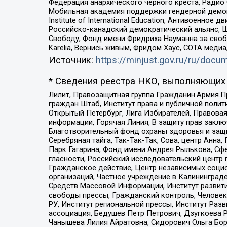
Федерация анархического черного креста, Радио
Мобильная академия поддержки гендерной демократи
Institute of International Education, Антивоенн
Российско-канадский демократический альянс, 
Свободу, Фонд имени Фридриха Науманна за свобо
Karelia, Вернись живым, Фридом Хаус, СОТА меди
Источник:
https://minjust.gov.ru/ru/doc
* Сведения реестра НКО, выполняющих 
Лилит, Правозащитная группа Гражданин.Армия.П
граждан Штаб, Институт права и публичной поли
Открытый Петербург, Лига Избирателей, Правова
информации, Горячая Линия, В защиту прав закл
Благотворительный фонд охраны здоровья и защи
Серебряная тайга, Так-Так-Так, Сова, центр Анн
Парк Гагарина, Фонд имени Андрея Рылькова, Сф
гласности, Российский исследовательский центр 
Гражданское действие, Центр независимых соци
организаций, Частное учреждение в Калининград
Средств Массовой Информации, Институт развити
свободы прессы, Гражданский контроль, Человек
РУ, Институт региональной прессы, Институт Ра
ассоциация, Бедушев Петр Петрович, Дзугкоева 
Чанышева Лилия Айратовна, Сидорович Ольга Бори