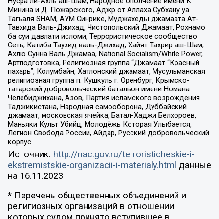
Нусра ли-Ахль аш-Шам, Народное ополчение имени К.
Минина и Д. Пожарского, Аджр от Аллаха Субхану уа
Тагьаля SHAM, АУМ Синрике, Муджахеды джамаата Ат-
Тавхида Валь-Джихад, Чистопольский Джамаат, Рохнамо
ба суи давлати исломи, Террористическое сообщество
Сеть, Катиба Таухид валь-Джихад, Хайят Тахрир аш-Шам,
Ахлю Сунна Валь Джамаа, National Socialism/White Power,
Артподготовка, Религиозная группа “Джамаат “Красный
пахарь”, Колумбайн, Хатлонский джамаат, Мусульманская
религиозная группа п. Кушкуль г. Оренбург, Крымско-
татарский добровольческий батальон имени Номана
Челебиджихана, Азов, Партия исламского возрождения
Таджикистана, Народная самооборона, Дуббайский
джамаат, московская ячейка, Батал-Хаджи Белхороев,
Маньяки Культ Убийц, Молодёжь Которая Улыбается,
Легион Свобода России, Айдар, Русский добровольческий
корпус
Источник:
http://nac.gov.ru/terroristicheskie-i-
ekstremistskie-organizacii-i-materialy.html
данные
на
16.11.2023
* Перечень общественных объединений и
религиозных организаций в отношении
которых судом принято вступившее в