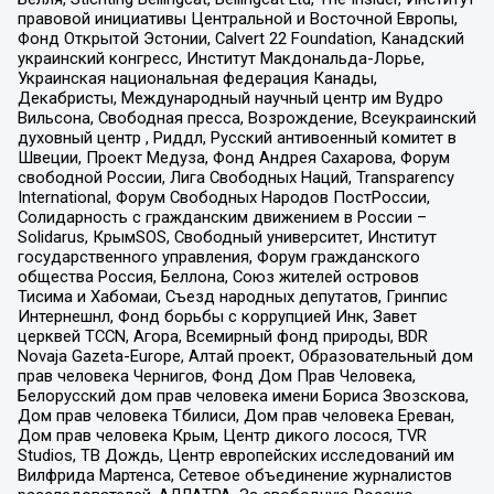
правовой инициативы Центральной и Восточной Европы,
Фонд Открытой Эстонии, Calvert 22 Foundation, Канадский
украинский конгресс, Институт Макдональда-Лорье,
Украинская национальная федерация Канады,
Декабристы, Международный научный центр им Вудро
Вильсона, Свободная пресса, Возрождение, Всеукраинский
духовный центр , Риддл, Русский антивоенный комитет в
Швеции, Проект Медуза, Фонд Андрея Сахарова, Форум
свободной России, Лига Свободных Наций, Transparеncy
International, Форум Свободных Народов ПостРоссии,
Солидарность с гражданским движением в России –
Solidarus, КрымSOS, Свободный университет, Институт
государственного управления, Форум гражданского
общества Россия, Беллона, Союз жителей островов
Тисима и Хабомаи, Съезд народных депутатов, Гринпис
Интернешнл, Фонд борьбы с коррупцией Инк, Завет
церквей TCCN, Агора, Всемирный фонд природы, BDR
Novaja Gazeta-Europe, Алтай проект, Образовательный дом
прав человека Чернигов, Фонд Дом Прав Человека,
Белорусский дом прав человека имени Бориса Звозскова,
Дом прав человека Тбилиси, Дом прав человека Ереван,
Дом прав человека Крым, Центр дикого лосося, TVR
Studios, ТВ Дождь, Центр европейских исследований им
Вилфрида Мартенса, Сетевое объединение журналистов