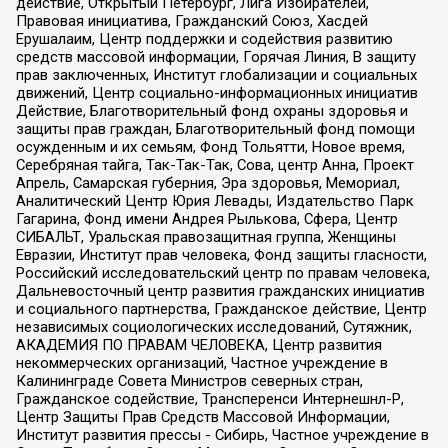
действие, Открытый Петербург, Лига Избирателей,
Правовая инициатива, Гражданский Союз, Хасдей
Ерушалаим, Центр поддержки и содействия развитию
средств массовой информации, Горячая Линия, В защиту
прав заключенных, Институт глобализации и социальных
движений, Центр социально-информационных инициатив
Действие, Благотворительный фонд охраны здоровья и
защиты прав граждан, Благотворительный фонд помощи
осужденным и их семьям, Фонд Тольятти, Новое время,
Серебряная тайга, Так-Так-Так, Сова, центр Анна, Проект
Апрель, Самарская губерния, Эра здоровья, Мемориал,
Аналитический Центр Юрия Левады, Издательство Парк
Гагарина, Фонд имени Андрея Рылькова, Сфера, Центр
СИБАЛЬТ, Уральская правозащитная группа, Женщины
Евразии, Институт прав человека, Фонд защиты гласности,
Российский исследовательский центр по правам человека,
Дальневосточный центр развития гражданских инициатив
и социального партнерства, Гражданское действие, Центр
независимых социологических исследований, Сутяжник,
АКАДЕМИЯ ПО ПРАВАМ ЧЕЛОВЕКА, Центр развития
некоммерческих организаций, Частное учреждение в
Калининграде Совета Министров северных стран,
Гражданское содействие, Трансперенси Интернешнл-Р,
Центр Защиты Прав Средств Массовой Информации,
Институт развития прессы - Сибирь, Частное учреждение в