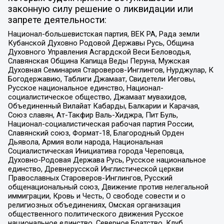
законную силу решение о ликвидации или
запрете деятельности:
Национал-большевистская партия, ВЕК РА, Рада земли
Кубанской Духовно Родовой Державы Русь, Община
Духовного Управления Асгардской Веси Беловодья,
Славянская Община Капища Веды Перуна, Мужская
Духовная Семинария Староверов-Инглингов, Нурджулар, К
Богодержавию, Таблиги Джамаат, Свидетели Иеговы,
Русское национальное единство, Национал-
социалистическое общество, Джамаат мувахидов,
Объединенный Вилайат Кабарды, Балкарии и Карачая,
Союз славян, Ат-Такфир Валь-Хиджра, Пит Буль,
Национал-социалистическая рабочая партия России,
Славянский союз, Формат-18, Благородный Орден
Дьявола, Армия воли народа, Национальная
Социалистическая Инициатива города Череповца,
Духовно-Родовая Держава Русь, Русское национальное
единство, Древнерусской Инглистической церкви
Православных Староверов-Инглингов, Русский
общенациональный союз, Движение против нелегальной
иммиграции, Кровь и Честь, О свободе совести и о
религиозных объединениях, Омская организация
общественного политического движения Русское
национальное единство, Северное Братство, Клуб