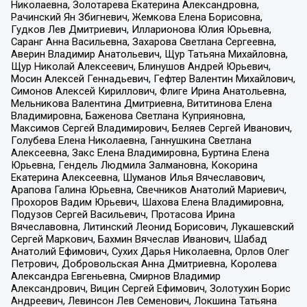
Николаевна, Золотарева Екатерина Александровна,
Рачинский Ян Збигневич, Жемкова Елена Борисовна,
Гудков Лев Дмитриевич, Илларионова Юлия Юрьевна,
Саранг Анна Васильевна, Захарова Светлана Сергеевна,
Аверин Владимир Анатольевич, Щур Татьяна Михайловна,
Щур Николай Алексеевич, Блинушов Андрей Юрьевич,
Мосин Алексей Геннадьевич, Гефтер Валентин Михайлович,
Симонов Алексей Кириллович, Флиге Ирина Анатольевна,
Мельникова Валентина Дмитриевна, Вититинова Елена
Владимировна, Баженова Светлана Куприяновна,
Максимов Сергей Владимирович, Беляев Сергей Иванович,
Голубева Елена Николаевна, Ганнушкина Светлана
Алексеевна, Закс Елена Владимировна, Буртина Елена
Юрьевна, Гендель Людмила Залмановна, Кокорина
Екатерина Алексеевна, Шуманов Илья Вячеславович,
Арапова Галина Юрьевна, Свечников Анатолий Мариевич,
Прохоров Вадим Юрьевич, Шахова Елена Владимировна,
Подузов Сергей Васильевич, Протасова Ирина
Вячеславовна, Литинский Леонид Борисович, Лукашевский
Сергей Маркович, Бахмин Вячеслав Иванович, Шабад
Анатолий Ефимович, Сухих Дарья Николаевна, Орлов Олег
Петрович, Добровольская Анна Дмитриевна, Королева
Александра Евгеньевна, Смирнов Владимир
Александрович, Вицин Сергей Ефимович, Золотухин Борис
Андреевич, Левинсон Лев Семенович, Локшина Татьяна