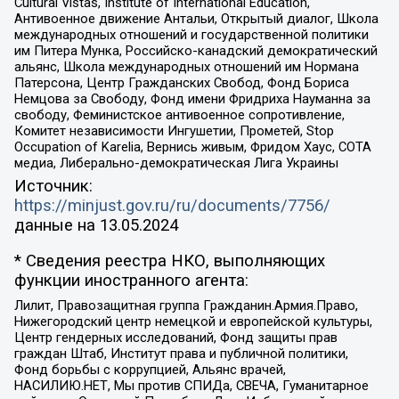
Cultural Vistas, Institute of International Education,
Антивоенное движение Антальи, Открытый диалог, Школа
международных отношений и государственной политики
им Питера Мунка, Российско-канадский демократический
альянс, Школа международных отношений им Нормана
Патерсона, Центр Гражданских Свобод, Фонд Бориса
Немцова за Свободу, Фонд имени Фридриха Науманна за
свободу, Феминистское антивоенное сопротивление,
Комитет независимости Ингушетии, Прометей, Stop
Occupation of Karelia, Вернись живым, Фридом Хаус, СОТА
медиа, Либерально-демократическая Лига Украины
Источник:
https://minjust.gov.ru/ru/documents/7756/
данные на
13.05.2024
* Сведения реестра НКО, выполняющих
функции иностранного агента:
Лилит, Правозащитная группа Гражданин.Армия.Право,
Нижегородский центр немецкой и европейской культуры,
Центр гендерных исследований, Фонд защиты прав
граждан Штаб, Институт права и публичной политики,
Фонд борьбы с коррупцией, Альянс врачей,
НАСИЛИЮ.НЕТ, Мы против СПИДа, СВЕЧА, Гуманитарное