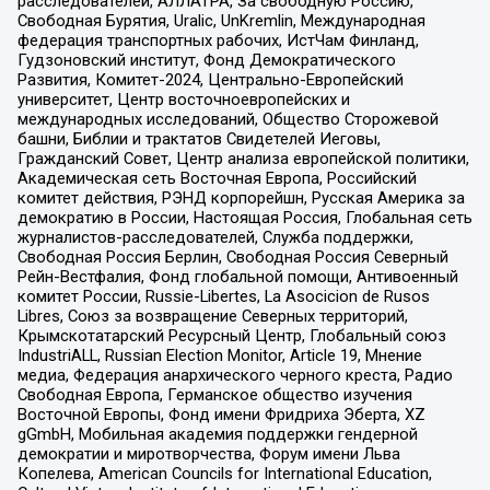
расследователей, АЛЛАТРА, За свободную Россию,
Свободная Бурятия, Uralic, UnKremlin, Международная
федерация транспортных рабочих, ИстЧам Финланд,
Гудзоновский институт, Фонд Демократического
Развития, Комитет-2024, Центрально-Европейский
университет, Центр восточноевропейских и
международных исследований, Общество Сторожевой
башни, Библии и трактатов Свидетелей Иеговы,
Гражданский Совет, Центр анализа европейской политики,
Академическая сеть Восточная Европа, Российский
комитет действия, РЭНД корпорейшн, Русская Америка за
демократию в России, Настоящая Россия, Глобальная сеть
журналистов-расследователей, Служба поддержки,
Свободная Россия Берлин, Свободная Россия Северный
Рейн-Вестфалия, Фонд глобальной помощи, Антивоенный
комитет России, Russie-Libertes, La Asocicion de Rusos
Libres, Союз за возвращение Северных территорий,
Крымскотатарский Ресурсный Центр, Глобальный союз
IndustriALL, Russian Election Monitor, Article 19, Мнение
медиа, Федерация анархического черного креста, Радио
Свободная Европа, Германское общество изучения
Восточной Европы, Фонд имени Фридриха Эберта, XZ
gGmbH, Мобильная академия поддержки гендерной
демократии и миротворчества, Форум имени Льва
Копелева, American Councils for International Education,