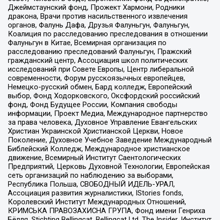
Джеймстаунский фонд, Прожект Хармони, Родники
дракона, Врачи против насильственного извлечения
органов, Фалунь Дафа, Друзья Фалуньгун, Фалуньгун,
Коалиция по расследованию преследования в отношении
Фалуньгун в Китае, Всемирная организация по
расследованию преследований Фалуньгун, Пражский
гражданский центр, Ассоциация школ политических
исследований при Совете Европы, Центр либеральной
современности, Форум русскоязычных европейцев,
Немецко-русский обмен, Бард колледж, Европейский
выбор, Фонд Ходорковского, Оксфордский российский
фонд, Фонд Будущее России, Компания свободы
информации, Проект Медиа, Международное партнерство
за права человека, Духовное Управление Евангельских
Христиан Украинской Христианской Церкви, Новое
Поколение, Духовное Учебное Заведение Международный
Библейский Колледж, Международное христианское
движение, Всемирный Институт Саентологических
Предприятий, Церковь Духовной Технологии, Европейская
сеть организаций по наблюдению за выборами,
Республика Польша, СВОБОДНЫЙ ИДЕЛЬ-УРАЛ,
Ассоциация развития журналистики, IStories fonds,
Королевский Институт Международных Отношений,
КРИМСЬКА ПРАВОЗАХИСНА ГРУПА, Фонд имени Генриха
Бёлля, Stichting Bellingcat, Bellingcat Ltd, The Insider, Институт