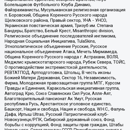
Болельщиков Футбольного Клуба Динамо,
Файзрахманисты, Мусульманская религиозная организация
п. Боровский, Община Коренного Русского народа
Щелковского района, Правый сектор, УНА - УНСО,
Украинская повстанческая армия, Тризуб им. Степана
Бандеры, Братство, Белый Крест, Misanthropic division,
Религиозное объединение последователей инглиизма,
Народная Социальная Инициатива, TulaSkins,
Этнополитическое объединение Русские, Русское
национальное объединение Атака, Мечеть Мирмамеда,
Община Коренного Русского народа г. Астрахани, ВОЛЯ,
Меджлис крымскотатарского народа, Рубеж Севера, ТОЙС,
О противодействии экстремистской деятельности,
РЕВТАТПОД, Артподготовка, Штольц, В честь иконы
Божией Матери Державная, Сектор 16, Независимость,
Фирма, Молодежная правозащитная группа МПГ, Курсом
Правды и Единения, Каракольская инициативная группа,
Автоград Крю, Союз Славянских Сил Руси, Алля-Аят,
Благотворительный пансионат Ак Умут, Русская
республика Русь, Арестантское уголовное единство,
Башкорт, Нация и свобода, Нация и свобода, W.H.С., Фалунь
Дафа, Иртыш Ultras, Русский Патриотический клуб-
Новокузнецк/РПК, Сибирский державный союз, Фонд
борьбы с коррупцией, Фонд защиты прав граждан, Штабы
Навального, Совет граждан СССР Прикубанского округа г.