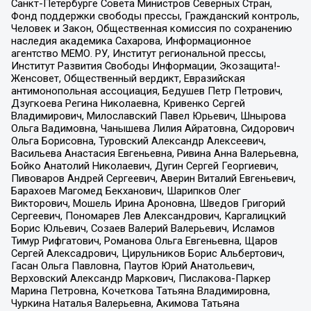
Санкт-Петербурге Совета Министров Северных Стран,
Фонд поддержки свободы прессы, Гражданский контроль,
Человек и Закон, Общественная комиссия по сохранению
наследия академика Сахарова, Информационное
агентство МЕМО. РУ, Институт региональной прессы,
Институт Развития Свободы Информации, Экозащита!-
Женсовет, Общественный вердикт, Евразийская
антимонопольная ассоциация, Бедушев Петр Петрович,
Дзугкоева Регина Николаевна, Кривенко Сергей
Владимирович, Милославский Павел Юрьевич, Шнырова
Ольга Вадимовна, Чанышева Лилия Айратовна, Сидорович
Ольга Борисовна, Туровский Александр Алексеевич,
Васильева Анастасия Евгеньевна, Ривина Анна Валерьевна,
Бойко Анатолий Николаевич, Дугин Сергей Георгиевич,
Пивоваров Андрей Сергеевич, Аверин Виталий Евгеньевич,
Барахоев Магомед Бекханович, Шарипков Олег
Викторович, Мошель Ирина Ароновна, Шведов Григорий
Сергеевич, Пономарев Лев Александрович, Каргалицкий
Борис Юльевич, Созаев Валерий Валерьевич, Исламов
Тимур Рифгатович, Романова Ольга Евгеньевна, Щаров
Сергей Алексадрович, Цирульников Борис Альбертович,
Гасан Ольга Павловна, Паутов Юрий Анатольевич,
Верховский Александр Маркович, Пислакова-Паркер
Марина Петровна, Кочеткова Татьяна Владимировна,
Чуркина Наталья Валерьевна, Акимова Татьяна