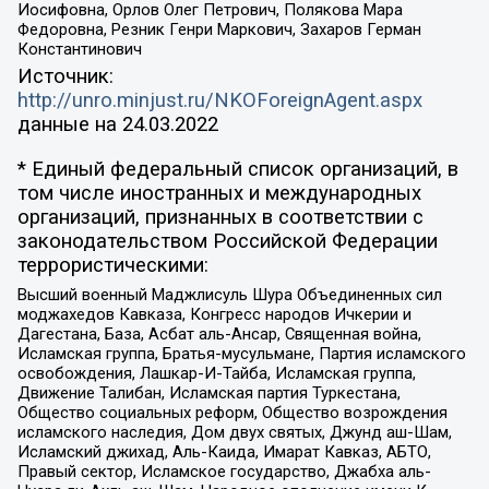
Иосифовна, Орлов Олег Петрович, Полякова Мара
Федоровна, Резник Генри Маркович, Захаров Герман
Константинович
Источник:
http://unro.minjust.ru/NKOForeignAgent.aspx
данные на
24.03.2022
* Единый федеральный список организаций, в
том числе иностранных и международных
организаций, признанных в соответствии с
законодательством Российской Федерации
террористическими:
Высший военный Маджлисуль Шура Объединенных сил
моджахедов Кавказа, Конгресс народов Ичкерии и
Дагестана, База, Асбат аль-Ансар, Священная война,
Исламская группа, Братья-мусульмане, Партия исламского
освобождения, Лашкар-И-Тайба, Исламская группа,
Движение Талибан, Исламская партия Туркестана,
Общество социальных реформ, Общество возрождения
исламского наследия, Дом двух святых, Джунд аш-Шам,
Исламский джихад, Аль-Каида, Имарат Кавказ, АБТО,
Правый сектор, Исламское государство, Джабха аль-