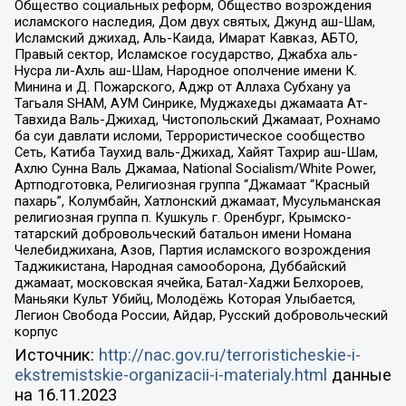
Общество социальных реформ, Общество возрождения
исламского наследия, Дом двух святых, Джунд аш-Шам,
Исламский джихад, Аль-Каида, Имарат Кавказ, АБТО,
Правый сектор, Исламское государство, Джабха аль-
Нусра ли-Ахль аш-Шам, Народное ополчение имени К.
Минина и Д. Пожарского, Аджр от Аллаха Субхану уа
Тагьаля SHAM, АУМ Синрике, Муджахеды джамаата Ат-
Тавхида Валь-Джихад, Чистопольский Джамаат, Рохнамо
ба суи давлати исломи, Террористическое сообщество
Сеть, Катиба Таухид валь-Джихад, Хайят Тахрир аш-Шам,
Ахлю Сунна Валь Джамаа, National Socialism/White Power,
Артподготовка, Религиозная группа “Джамаат “Красный
пахарь”, Колумбайн, Хатлонский джамаат, Мусульманская
религиозная группа п. Кушкуль г. Оренбург, Крымско-
татарский добровольческий батальон имени Номана
Челебиджихана, Азов, Партия исламского возрождения
Таджикистана, Народная самооборона, Дуббайский
джамаат, московская ячейка, Батал-Хаджи Белхороев,
Маньяки Культ Убийц, Молодёжь Которая Улыбается,
Легион Свобода России, Айдар, Русский добровольческий
корпус
Источник:
http://nac.gov.ru/terroristicheskie-i-
ekstremistskie-organizacii-i-materialy.html
данные
на
16.11.2023