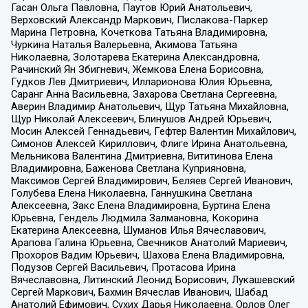
Гасан Ольга Павловна, Паутов Юрий Анатольевич,
Верховский Александр Маркович, Пислакова-Паркер
Марина Петровна, Кочеткова Татьяна Владимировна,
Чуркина Наталья Валерьевна, Акимова Татьяна
Николаевна, Золотарева Екатерина Александровна,
Рачинский Ян Збигневич, Жемкова Елена Борисовна,
Гудков Лев Дмитриевич, Илларионова Юлия Юрьевна,
Саранг Анна Васильевна, Захарова Светлана Сергеевна,
Аверин Владимир Анатольевич, Щур Татьяна Михайловна,
Щур Николай Алексеевич, Блинушов Андрей Юрьевич,
Мосин Алексей Геннадьевич, Гефтер Валентин Михайлович,
Симонов Алексей Кириллович, Флиге Ирина Анатольевна,
Мельникова Валентина Дмитриевна, Вититинова Елена
Владимировна, Баженова Светлана Куприяновна,
Максимов Сергей Владимирович, Беляев Сергей Иванович,
Голубева Елена Николаевна, Ганнушкина Светлана
Алексеевна, Закс Елена Владимировна, Буртина Елена
Юрьевна, Гендель Людмила Залмановна, Кокорина
Екатерина Алексеевна, Шуманов Илья Вячеславович,
Арапова Галина Юрьевна, Свечников Анатолий Мариевич,
Прохоров Вадим Юрьевич, Шахова Елена Владимировна,
Подузов Сергей Васильевич, Протасова Ирина
Вячеславовна, Литинский Леонид Борисович, Лукашевский
Сергей Маркович, Бахмин Вячеслав Иванович, Шабад
Анатолий Ефимович, Сухих Дарья Николаевна, Орлов Олег