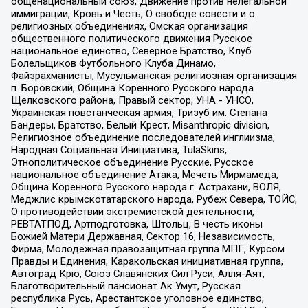
общенациональный союз, Движение против нелегальной
иммиграции, Кровь и Честь, О свободе совести и о
религиозных объединениях, Омская организация
общественного политического движения Русское
национальное единство, Северное Братство, Клуб
Болельщиков Футбольного Клуба Динамо,
Файзрахманисты, Мусульманская религиозная организация
п. Боровский, Община Коренного Русского народа
Щелковского района, Правый сектор, УНА - УНСО,
Украинская повстанческая армия, Тризуб им. Степана
Бандеры, Братство, Белый Крест, Misanthropic division,
Религиозное объединение последователей инглиизма,
Народная Социальная Инициатива, TulaSkins,
Этнополитическое объединение Русские, Русское
национальное объединение Атака, Мечеть Мирмамеда,
Община Коренного Русского народа г. Астрахани, ВОЛЯ,
Меджлис крымскотатарского народа, Рубеж Севера, ТОЙС,
О противодействии экстремистской деятельности,
РЕВТАТПОД, Артподготовка, Штольц, В честь иконы
Божией Матери Державная, Сектор 16, Независимость,
Фирма, Молодежная правозащитная группа МПГ, Курсом
Правды и Единения, Каракольская инициативная группа,
Автоград Крю, Союз Славянских Сил Руси, Алля-Аят,
Благотворительный пансионат Ак Умут, Русская
республика Русь, Арестантское уголовное единство,