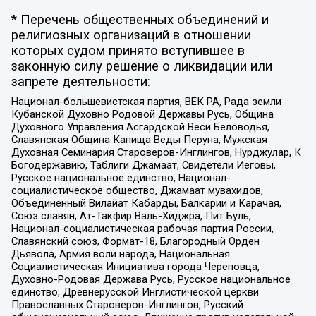
* Перечень общественных объединений и
религиозных организаций в отношении
которых судом принято вступившее в
законную силу решение о ликвидации или
запрете деятельности:
Национал-большевистская партия, ВЕК РА, Рада земли
Кубанской Духовно Родовой Державы Русь, Община
Духовного Управления Асгардской Веси Беловодья,
Славянская Община Капища Веды Перуна, Мужская
Духовная Семинария Староверов-Инглингов, Нурджулар, К
Богодержавию, Таблиги Джамаат, Свидетели Иеговы,
Русское национальное единство, Национал-
социалистическое общество, Джамаат мувахидов,
Объединенный Вилайат Кабарды, Балкарии и Карачая,
Союз славян, Ат-Такфир Валь-Хиджра, Пит Буль,
Национал-социалистическая рабочая партия России,
Славянский союз, Формат-18, Благородный Орден
Дьявола, Армия воли народа, Национальная
Социалистическая Инициатива города Череповца,
Духовно-Родовая Держава Русь, Русское национальное
единство, Древнерусской Инглистической церкви
Православных Староверов-Инглингов, Русский