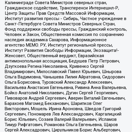
Калининграде Совета Министров северных стран,
Гражданское содействие, Трансперенси Интернешнл-Р,
Центр Защиты Прав Средств Массовой Информации,
Институт развития прессы - Сибирь, Частное учреждение в
Санкт-Петербурге Совета Министров Северных Стран,
Фонд поддержки свободы прессы, Гражданский контроль,
Человек и Закон, Общественная комиссия по сохранению
наследия академика Сахарова, Информационное
агентство МЕМО. РУ, Институт региональной прессы,
Институт Развития Свободы Информации, Экозащита!-
Женсовет, Общественный вердикт, Евразийская
антимонопольная ассоциация, Бедушев Петр Петрович,
Дзугкоева Регина Николаевна, Кривенко Сергей
Владимирович, Милославский Павел Юрьевич, Шнырова
Ольга Вадимовна, Чанышева Лилия Айратовна, Сидорович
Ольга Борисовна, Туровский Александр Алексеевич,
Васильева Анастасия Евгеньевна, Ривина Анна Валерьевна,
Бойко Анатолий Николаевич, Дугин Сергей Георгиевич,
Пивоваров Андрей Сергеевич, Аверин Виталий Евгеньевич,
Барахоев Магомед Бекханович, Шарипков Олег
Викторович, Мошель Ирина Ароновна, Шведов Григорий
Сергеевич, Пономарев Лев Александрович, Каргалицкий
Борис Юльевич, Созаев Валерий Валерьевич, Исламов
Тимур Рифгатович, Романова Ольга Евгеньевна, Щаров
Сергей Алексадрович, Цирульников Борис Альбертович,