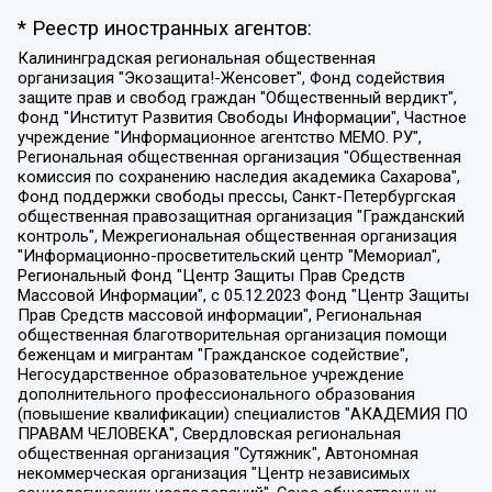
* Реестр иностранных агентов:
Калининградская региональная общественная организация "Экозащита!-Женсовет", Фонд содействия защите прав и свобод граждан "Общественный вердикт", Фонд "Институт Развития Свободы Информации", Частное учреждение "Информационное агентство МЕМО. РУ", Региональная общественная организация "Общественная комиссия по сохранению наследия академика Сахарова", Фонд поддержки свободы прессы, Санкт-Петербургская общественная правозащитная организация "Гражданский контроль", Межрегиональная общественная организация "Информационно-просветительский центр "Мемориал", Региональный Фонд "Центр Защиты Прав Средств Массовой Информации", с 05.12.2023 Фонд "Центр Защиты Прав Средств массовой информации", Региональная общественная благотворительная организация помощи беженцам и мигрантам "Гражданское содействие", Негосударственное образовательное учреждение дополнительного профессионального образования (повышение квалификации) специалистов "АКАДЕМИЯ ПО ПРАВАМ ЧЕЛОВЕКА", Свердловская региональная общественная организация "Сутяжник", Автономная некоммерческая организация "Центр независимых социологических исследований", Союз общественных объединений "Российский исследовательский центр по правам человека", Региональное общественное учреждение научно-информационный центр "МЕМОРИАЛ", Некоммерческая организация "Фонд защиты гласности", Автономная некоммерческая организация "Институт прав человека", Городская общественная организация "Екатеринбургское общество "МЕМОРИАЛ", Городская общественная организация "Рязанское историко-просветительское и правозащитное общество "Мемориал" (Рязанский Мемориал), Челябинский региональный орган общественной самодеятельности – женское общественное объединение "Женщины Евразии", Челябинский региональный орган общественной самодеятельности "Уральская правозащитная группа", Фонд содействия защите здоровья и социальной справедливости имени Андрея Рылькова, Автономная Некоммерческая Организация "Аналитический Центр Юрия Левады", Автономная некоммерческая организация социальной поддержки населения "Проект Апрель", Региональная общественная организация помощи женщинам и детям, находящимся в кризисной ситуации "Информационно-методический центр "Анна", Фонд содействия развитию массовых коммуникаций и правовому просвещению "Так-так-Так", Фонд содействия устойчивому развитию "Серебряная тайга", Свердловский региональный общественный фонд социальных проектов "Новое время", "Idel.Реалии", Кавказ.Реалии, Крым.Реалии, Телеканал Настоящее Время, Татаро-башкирская служба Радио Свобода (Azatliq Radiosi), Радио Свободная Европа/Радио Свобода (PCE/PC), "Сибирь.Реалии", "Фактограф", Благотворительный фонд помощи осужденным и их семьям, Автономная некоммерческая организация "Институт глобализации и социальных движений", Фонд "В защиту прав заключенных", Частное учреждение "Центр поддержки и содействия развитию средств массовой информации", Пензенский региональный общественный благотворительный фонд "Гражданский союз", "Север.Реалии", Некоммерческая организация Фонд "Правовая инициатива", Общество с ограниченной ответственностью "Радио Свободная Европа/Радио Свобода", Чешское информационное агентство "MEDIUM-ORIENT", Красноярская региональная общественная организация "Мы против СПИДа", Камалягин Денис Николаевич, Маркелов Сергей Евгеньевич, Пономарев Лев Александрович, Савицкая Людмила Алексеевна, Автономная некоммерческая организация "Центр по работе с проблемой насилия "НАСИЛИЮ.НЕТ", Межрегиональный профессиональный союз работников здравоохранения "Альянс врачей", Юридическое лицо, зарегистрированное в Латвийской Республике, SIA "Medusa Project" (регистрационный номер 40103797863, дата регистрации 10.06.2014), Некоммерческая организация "Фонд по борьбе с коррупцией", Автономная некоммерческая организация "Институт права и публичной политики", Баданин Роман Сергеевич, Гликин Максим Александрович, Железнова Мария Михайловна, Лукьянова Юлия Сергеевна, Маетная Елизавета Витальевна, Маняхин Петр Борисович, Чуракова Ольга Владимировна, Ярош Юлия Петровна, Юридическое лицо "The Insider SIA", зарегистрированное в Риге, Латвийская Республика (дата регистрации 26.06.2015), являющееся администратором доменного имени интернет-издания "The Insider SIA", https://theins.ru, Постернак Алексей Евгеньевич, Рубин Михаил Аркадьевич, Анин Роман Александрович, Юридическое лицо Istories fonds, зарегистрированное в Латвийской Республике (регистрационный номер 50008295751, дата регистрации 24.02.2020), Великовский Дмитрий Александрович, Долинина Ирина Николаевна, Мароховская Алеся Алексеевна, Шлейнов Роман Юрьевич, Шмагун Олеся Валентиновна, Общество с ограниченной ответственностью "Альтаир 2021", Общество с ограниченной ответственностью "Вега 2021", Общество с ограниченной ответственностью "Главный редактор 2021", Общество с ограниченной ответственностью "Ромашки монолит", Важенков Артем Валерьевич, Ивановская областная общественная организация "Центр гендерных исследований", Гурман Юрий Альбертович, Медиапроект "ОВД-Инфо", Егоров Владимир Владимирович, Жилинский Владимир Александрович, Общество с ограниченной ответственностью "ЗП", Иванова София Юрьевна, Карезина Инна Павловна, Кильтау Екатерина Викторовна, Петров Алексей Викторович, Пискунов Сергей Евгеньевич, Смирнов Сергей Сергеевич, Тихонов Михаил Сергеевич, Общество с ограниченной ответственностью "ЖУРНАЛИСТ-ИНОСТРАННЫЙ АГЕНТ", Арапова Галина Юрьевна, Вольтская Татьяна Анатольевна, Американская компания "Mason G.E.S. Anonymous Foundation" (США), являющаяся владельцем интернет-издания https://mnews.world/, Компания "Stichting Bellingcat", зарегистрированная в Нидерландах (дата регистрации 11.07.2018), Захаров Андрей Вячеславович, Клепиковская Екатерина Дмитриевна, Общество с ограниченной ответственностью "МЕМО", Перл Роман Александрович, Симонов Евгений Алексеевич, Соловьева Елена Анатольевна, Сотников Даниил Владимирович, Сурначева Елизавета Дмитриевна, Автономная некоммерческая организация по защите прав человека и информированию населения "Якутия – Наше Мнение", Общество с ограниченной ответственностью "Москоу диджитал медиа", с 26.01.2023 Общество с ограниченной ответственностью "Чайка Белые сады", Ветошкина Валерия Валерьевна, Заговора Максим Александрович, Межрегиональное общественное движение "Российская ЛГБТ - сеть", Оленичев Максим Владимирович, Павлов Иван Юрьевич, Скворцова Елена Сергеевна, Общество с ограниченной ответственностью "Как бы инагент", Кочетков Игорь Викторович, Общество с ограниченной ответственностью "Честные выборы", Еланчик Олег Александрович, Общество с ограниченной ответственностью "Нобелевский призыв", Гималова Регина Эмилевна, Григорьев Андрей Валерьевич, Григорьева Алина Александровна, Ассоциация по содействию защите прав призывников, альтернативнослужащих и военнослужащих "Правозащитная группа "Гражданин.Армия.Право", Хисамова Регина Фаритовна, Автономная некоммерческая организация по реализации социально-правовых программ "Лилит", Дальневосточное общественное движение "Маяк", Санкт-Петербургская ЛГБТ-инициативная группа "Выход", Инициативная группа ЛГБТ+ "Реверс", Алексеев Андрей Викторович, Бекбулатова Таисия Львовна, Беляев Иван Михайлович, Владыкина Елена Сергеевна, Гельман Марат Александрович, Никульшина Вероника Юрьевна, Толоконникова Надежда Андреевна, Шендерович Виктор Анатольевич, Общество с ограниченной ответственностью "Данное сообщение", Общество с ограниченной ответственностью Издательский дом "Новая глава", Айнбиндер Александра Александровна, Московский комьюнити-центр для ЛГБТ+инициатив, Благотворительный фонд развития филантропии, Deutsche Welle (Германия, Kurt-Schumacher-Strasse 3, 53113 Bonn), Борзунова Мария Михайловна, Воробьев Виктор Викторович, Голубева Анна Львовна, Константинова Алла Михайловна, Малкова Ирина Владимировна, Мурадов Мурад Абдулгалимович, Осетинская Елизавета Николаевна, Понасенков Евгений Николаевич, Ганапольский Матвей Юрьевич, Киселев Евгений Алексеевич, Борухович Ирина Григорьевна, Дремин Иван Тимофеевич, Дубровский Дмитрий Викторович, Красноярская региональная общественная организация поддержки и развития альтернативных образовательных технологий и межкультурных коммуникаций "ИНТЕРРА", Маяковская Екатерина Алексеевна, Фейгин Марк Захарович, Филимонов Андрей Викторович, Дзугкоева Регина Николаевна, Доброхотов Роман Александрович, Дудь Юрий Александрович, Елкин Сергей Владимирович, Кругликов Кирилл Игоревич, Сабунаева Мария Леонидовна, Семенов Алексей Владимирович, Шаинян Карен Багратович, Шульман Екатерина Михайловна, Асафьев Артур Валерьевич, Вахштайн Виктор Семенович, Венедиктов Алексей Алексеевич, Лушникова Екатерина Евгеньевна, Волков Леонид Михайлович, Невзоров Александр Глебович, Пархоменко Сергей Борисович, Сироткин Ярослав Николаевич, Кара-Мурза Владимир Владимирович, Баранова Наталья Владимировна, Гозман Леонид Яковлевич, Кагарлицкий Борис Юльевич, Климарев Михаил Валерьевич, Милов Владимир Станиславович, Автономная некоммерческая организация Краснодарский центр современного искусства "Типография", Моргенштерн Алишер Тагирович, Соболь Любовь Эдуардовна, Общество с ограниченной ответственностью "ЛИЗА НОРМ", Каспаров Гарри Кимович, Ходорковский Михаил Борисович, Общество с ограниченной ответственностью "Апрельские тезисы", Данилович Ирина Брониславовна, Кашин Олег Владимирович, Петров Николай Владимирович, Пивоваров Алексей Владимирович, Соколов Михаил Владимирович, Цветкова Юлия Владимировна, Чичваркин Евгений Александрович, Комитет против пыток/Команда против пыток, Общество с ограниченной ответственностью "Первый научный", Общество с ограниченной ответственностью "Вертолет и ко", Белоцерковская Вероника Борисовна, Кац Максим Евгеньевич, Лазарева Татьяна Юрьевна, Шаведдинов Руслан Табризович, Яшин Илья Валерьевич, Общество с ограниченной ответственностью "Иноагент ААВ", Алешковский Дмитрий Петрович, Альбац Евгения Марковна, Быков Дмитрий Львович, Галямина Юлия Евгеньевна, Лойко Сергей Леонидович, Мартынов Кирилл Константинович, Медведев Сергей Александрович, Крашенинников Федор Геннадиевич, Гордеева Катерина Вл