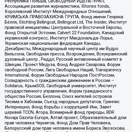
Республика Польша, СВОБОДНЫЙ ИДЕЛЬ-УРАЛ,
Ассоциация развития журналистики, IStories fonds,
Королевский Институт Международных Отношений,
КРИМСЬКА ПРАВОЗАХИСНА ГРУПА, Фонд имени Генриха
Бёлля, Stichting Bellingcat, Bellingcat Ltd, The Insider, Институт
правовой инициативы Центральной и Восточной Европы,
Фонд Открытой Эстонии, Calvert 22 Foundation, Канадский
украинский конгресс, Институт Макдональда-Лорье,
Украинская национальная федерация Канады,
Декабристы, Международный научный центр им Вудро
Вильсона, Свободная пресса, Возрождение, Всеукраинский
духовный центр , Риддл, Русский антивоенный комитет в
Швеции, Проект Медуза, Фонд Андрея Сахарова, Форум
свободной России, Лига Свободных Наций, Transparеncy
International, Форум Свободных Народов ПостРоссии,
Солидарность с гражданским движением в России –
Solidarus, КрымSOS, Свободный университет, Институт
государственного управления, Форум гражданского
общества Россия, Беллона, Союз жителей островов
Тисима и Хабомаи, Съезд народных депутатов, Гринпис
Интернешнл, Фонд борьбы с коррупцией Инк, Завет
церквей TCCN, Агора, Всемирный фонд природы, BDR
Novaja Gazeta-Europe, Алтай проект, Образовательный дом
прав человека Чернигов, Фонд Дом Прав Человека,
Белорусский дом прав человека имени Бориса Звозскова,