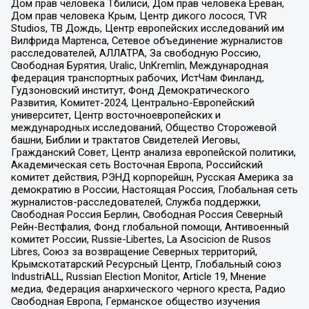
Дом прав человека Тбилиси, Дом прав человека Ереван,
Дом прав человека Крым, Центр дикого лосося, TVR
Studios, ТВ Дождь, Центр европейских исследований им
Вилфрида Мартенса, Сетевое объединение журналистов
расследователей, АЛЛАТРА, За свободную Россию,
Свободная Бурятия, Uralic, UnKremlin, Международная
федерация транспортных рабочих, ИстЧам Финланд,
Гудзоновский институт, Фонд Демократического
Развития, Комитет-2024, Центрально-Европейский
университет, Центр восточноевропейских и
международных исследований, Общество Сторожевой
башни, Библии и трактатов Свидетелей Иеговы,
Гражданский Совет, Центр анализа европейской политики,
Академическая сеть Восточная Европа, Российский
комитет действия, РЭНД корпорейшн, Русская Америка за
демократию в России, Настоящая Россия, Глобальная сеть
журналистов-расследователей, Служба поддержки,
Свободная Россия Берлин, Свободная Россия Северный
Рейн-Вестфалия, Фонд глобальной помощи, Антивоенный
комитет России, Russie-Libertes, La Asocicion de Rusos
Libres, Союз за возвращение Северных территорий,
Крымскотатарский Ресурсный Центр, Глобальный союз
IndustriALL, Russian Election Monitor, Article 19, Мнение
медиа, Федерация анархического черного креста, Радио
Свободная Европа, Германское общество изучения