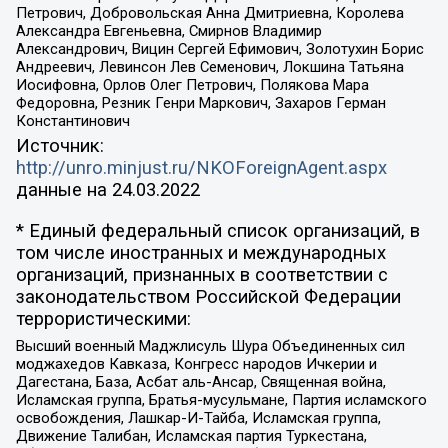
Петрович, Добровольская Анна Дмитриевна, Королева
Александра Евгеньевна, Смирнов Владимир
Александрович, Вицин Сергей Ефимович, Золотухин Борис
Андреевич, Левинсон Лев Семенович, Локшина Татьяна
Иосифовна, Орлов Олег Петрович, Полякова Мара
Федоровна, Резник Генри Маркович, Захаров Герман
Константинович
Источник:
http://unro.minjust.ru/NKOForeignAgent.aspx
данные на
24.03.2022
* Единый федеральный список организаций, в
том числе иностранных и международных
организаций, признанных в соответствии с
законодательством Российской Федерации
террористическими:
Высший военный Маджлисуль Шура Объединенных сил
моджахедов Кавказа, Конгресс народов Ичкерии и
Дагестана, База, Асбат аль-Ансар, Священная война,
Исламская группа, Братья-мусульмане, Партия исламского
освобождения, Лашкар-И-Тайба, Исламская группа,
Движение Талибан, Исламская партия Туркестана,