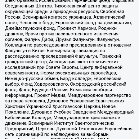
электоральных исследований, Германский фонд Маршалла
Соединенных Штатов, Тихоокеанский центр защиты
окружающей среды и природных ресурсов, Свободная
Россия, Всемирный конгресс украинцев, Атлантический
совет, Человек в беде, Европейский фонд за демократию,
Джеймстаунский фонд, Прожект Хармони, Родники
дракона, Врачи против насильственного извлечения
органов, Фалунь Дафа, Друзья Фалуньгун, Фалуньгун,
Коалиция по расследованию преследования в отношении
Фалуньгун в Китае, Всемирная организация по
расследованию преследований Фалуньгун, Пражский
гражданский центр, Ассоциация школ политических
исследований при Совете Европы, Центр либеральной
современности, Форум русскоязычных европейцев,
Немецко-русский обмен, Бард колледж, Европейский
выбор, Фонд Ходорковского, Оксфордский российский
фонд, Фонд Будущее России, Компания свободы
информации, Проект Медиа, Международное партнерство
за права человека, Духовное Управление Евангельских
Христиан Украинской Христианской Церкви, Новое
Поколение, Духовное Учебное Заведение Международный
Библейский Колледж, Международное христианское
движение, Всемирный Институт Саентологических
Предприятий, Церковь Духовной Технологии, Европейская
сеть организаций по наблюдению за выборами,