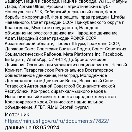
Башкорт, Нация и свобода, Нация и свобода, W.H.С., Фалунь
Дафа, Иртыш Ultras, Русский Патриотический клуб-
Новокузнецк/РПК, Сибирский державный союз, Фонд
борьбы с коррупцией, Фонд защиты прав граждан, Штабы
Навального, Совет граждан СССР Прикубанского округа г.
Краснодара, Мужское государство, Народное
объединение русского движения, Народное движение
Адат, Народный совет граждан РСФСР СССР
Архангельской области, Проект Штурм, Граждане СССР,
Держава Союз Советских Светлых Родов, Совет Советских
Социалистических Районов, Meta Platforms Inc, Facebook,
Instagram, WhatsApp, СИЧ-С14, Добровольческое
Движение Организации украинских националистов, Черный
Комитет, Татарстанское Региональное Всетатарское
общественное движение, Невоград, Молодежное
Демократическое Движение Весна, Верховный Совет
Татарской Автономной Советской Социалистической
Республики, Конгресс ойрат-калмыцкого народа,
Исполнительный комитет совета народных депутатов
Красноярского края, Этническое национальное
объединение, ЛГБТ, Я.МЫ Сергей Фургал
Источник:
https://minjust.gov.ru/ru/documents/7822/
данные на
03.05.2024