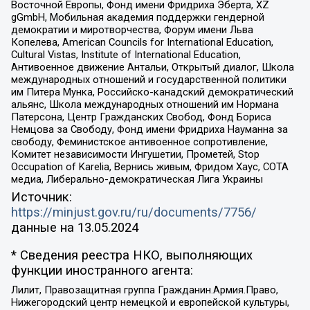
Восточной Европы, Фонд имени Фридриха Эберта, XZ
gGmbH, Мобильная академия поддержки гендерной
демократии и миротворчества, Форум имени Льва
Копелева, American Councils for International Education,
Cultural Vistas, Institute of International Education,
Антивоенное движение Антальи, Открытый диалог, Школа
международных отношений и государственной политики
им Питера Мунка, Российско-канадский демократический
альянс, Школа международных отношений им Нормана
Патерсона, Центр Гражданских Свобод, Фонд Бориса
Немцова за Свободу, Фонд имени Фридриха Науманна за
свободу, Феминистское антивоенное сопротивление,
Комитет независимости Ингушетии, Прометей, Stop
Occupation of Karelia, Вернись живым, Фридом Хаус, СОТА
медиа, Либерально-демократическая Лига Украины
Источник:
https://minjust.gov.ru/ru/documents/7756/
данные на
13.05.2024
* Сведения реестра НКО, выполняющих
функции иностранного агента:
Лилит, Правозащитная группа Гражданин.Армия.Право,
Нижегородский центр немецкой и европейской культуры,