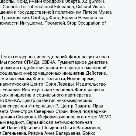
Европы, Фонд имени Фридриха Эберта, XZ gGmbH,
ls for International Education, Cultural Vistas,
ошений и государственной политики им Питера Мунка,
 Гражданских Свобод, Фонд Бориса Немцова за
имости Ингушетии, Прометей, Stop Occupation of
 Центр гендерных исследований, Фонд защиты прав
 Мы против СПИДа, СВЕЧА, Гуманитарное действие,
ддержки и содействия развитию средств массовой
р социально-информационных инициатив Действие,
 и их семьям, Фонд Тольятти, Новое время,
, Аналитический Центр Юрия Левады, Издательство
 Евразии, Институт прав человека, Фонд защиты
ких инициатив и социального партнерства,
ЕЛОВЕКА, Центр развития некоммерческих
 Трансперенси Интернешнл-Р, Центр Защиты Прав
овета Министров Северных Стран, Фонд поддержки
адемика Сахарова, Информационное агентство МЕМО.
ый вердикт, Евразийская антимонопольная
кий Павел Юрьевич, Шнырова Ольга Вадимовна,
 Евгеньевна, Ривина Анна Валерьевна, Бойко