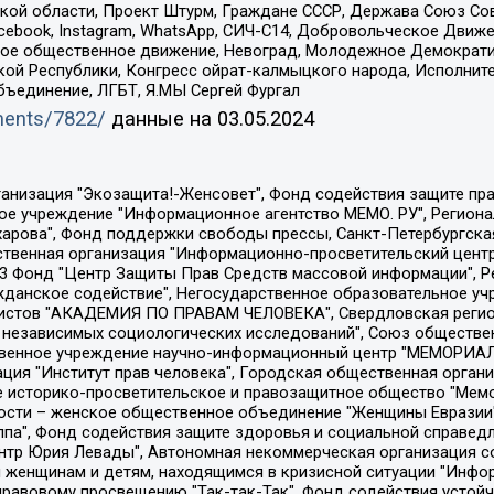
ой области, Проект Штурм, Граждане СССР, Держава Союз Сов
Facebook, Instagram, WhatsApp, СИЧ-С14, Добровольческое Движ
ское общественное движение, Невоград, Молодежное Демократ
ой Республики, Конгресс ойрат-калмыцкого народа, Исполнит
бъединение, ЛГБТ, Я.МЫ Сергей Фургал
uments/7822/
данные на
03.05.2024
Общество с ограниченной ответственностью "Радио Свободная Европа/Радио Свобода", Чешское информационное агентство "MEDIUM-ORIENT", Красноярская региональная общественная организация "Мы против СПИДа", Камалягин Денис Николаевич, Маркелов Сергей Евгеньевич, Пономарев Лев Александрович, Савицкая Людмила Алексеевна, Автономная некоммерческая организация "Центр по работе с проблемой насилия "НАСИЛИЮ.НЕТ", Межрегиональный профессиональный союз работников здравоохранения "Альянс врачей", Юридическое лицо, зарегистрированное в Латвийской Республике, SIA "Medusa Project" (регистрационный номер 40103797863, дата регистрации 10.06.2014), Некоммерческая организация "Фонд по борьбе с коррупцией", Автономная некоммерческая организация "Институт права и публичной политики", Баданин Роман Сергеевич, Гликин Максим Александрович, Железнова Мария Михайловна, Лукьянова Юлия Сергеевна, Маетная Елизавета Витальевна, Маняхин Петр Борисович, Чуракова Ольга Владимировна, Ярош Юлия Петровна, Юридическое лицо "The Insider SIA", зарегистрированное в Риге, Латвийская Республика (дата регистрации 26.06.2015), являющееся администратором доменного имени интернет-издания "The Insider SIA", https://theins.ru, Постернак Алексей Евгеньевич, Рубин Михаил Аркадьевич, Анин Роман Александрович, Юридическое лицо Istories fonds, зарегистрированное в Латвийской Республике (регистрационный номер 50008295751, дата регистрации 24.02.2020), Великовский Дмитрий Александрович, Долинина Ирина Николаевна, Мароховская Алеся Алексеевна, Шлейнов Роман Юрьевич, Шмагун Олеся Валентиновна, Общество с ограниченной ответственностью "Альтаир 2021", Общество с ограниченной ответственностью "Вега 2021", Общество с ограниченной ответственностью "Главный редактор 2021", Общество с ограниченной ответственностью "Ромашки монолит", Важенков Артем Валерьевич, Ивановская областная общественная организация "Центр гендерных исследований", Гурман Юрий Альбертович, Медиапроект "ОВД-Инфо", Егоров Владимир Владимирович, Жилинский Владимир Александрович, Общество с ограниченной ответственностью "ЗП", Иванова София Юрьевна, Карезина Инна Павловна, Кильтау Екатерина Викторовна, Петров Алексей Викторович, Пискунов Сергей Евгеньевич, Смирнов Сергей Сергеевич, Тихонов Михаил Сергеевич, Общество с ограниченной ответственностью "ЖУРНАЛИСТ-ИНОСТРАННЫЙ АГЕНТ", Арапова Галина Юрьевна, Вольтская Татьяна Анатольевна, Американская компания "Mason G.E.S. Anonymous Foundation" (США), являющаяся владельцем интернет-издания https://mnews.world/, Компания "Stichting Bellingcat", зарегистрированная в Нидерландах (дата регистрации 11.07.2018), Захаров Андрей Вячеславович, Клепиковская Екатерина Дмитриевна, Общество с ограниченной ответственностью "МЕМО", Перл Роман Александрович, Симонов Евгений Алексеевич, Соловьева Елена Анатольевна, Сотников Даниил Владимирович, Сурначева Елизавета Дмитриевна, Автономная некоммерческая организация по защите прав человека и информированию населения "Якутия – Наше Мнение", Общество с ограниченной ответственностью "Москоу диджитал медиа", с 26.01.2023 Общество с ограниченной ответственностью "Чайка Белые сады", Ветошкина Валерия Валерьевна, Заговора Максим Александрович, Межрегиональное общественное движение "Российская ЛГБТ - сеть", Оленичев Максим Владимирович, Павлов Иван Юрьевич, Скворцова Елена Сергеевна, Общество с ограниченной ответственностью "Как бы инагент", Кочетков Игорь Викторович, Общество с ограниченной ответственностью "Честные выборы", Еланчик Олег Александрович, Общество с ограниченной ответственностью "Нобелевский призыв", Гималова Регина Эмилевна, Григорьев Андрей Валерьевич, Григорьева Алина Александровна, Ассоциация по содействию защите прав призывников, альтернативнослужащих и военнослужащих "Правозащитная группа "Гражданин.Армия.Право", Хисамова Регина Фаритовна, Автономная некоммерческая организация по реализа