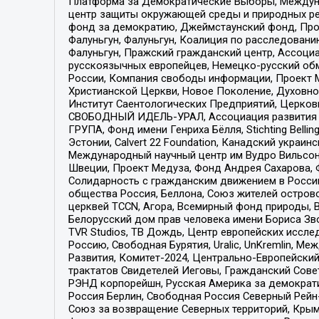
Платформа за Демократические Выборы, Междуна
центр защиты окружающей среды и природных ресу
фонд за демократию, Джеймстаунский фонд, Прож
Фалуньгун, Фалуньгун, Коалиция по расследован
Фалуньгун, Пражский гражданский центр, Ассоци
русскоязычных европейцев, Немецко-русский об
России, Компания свободы информации, Проект М
Христианской Церкви, Новое Поколение, Духовн
Институт Саентологических Предприятий, Церков
СВОБОДНЫЙ ИДЕЛЬ-УРАЛ, Ассоциация развития ж
ГРУПА, Фонд имени Генриха Бёлля, Stichting Bellin
Эстонии, Calvert 22 Foundation, Канадский укра
Международный научный центр им Вудро Вильсона
Швеции, Проект Медуза, Фонд Андрея Сахарова, Ф
Солидарность с гражданским движением в России 
общества Россия, Беллона, Союз жителей острово
церквей TCCN, Агора, Всемирный фонд природы, B
Белорусский дом прав человека имени Бориса Зво
TVR Studios, ТВ Дождь, Центр европейских иссл
Россию, Свободная Бурятия, Uralic, UnKremlin, 
Развития, Комитет-2024, Центрально-Европейски
трактатов Свидетелей Иеговы, Гражданский Совет
РЭНД корпорейшн, Русская Америка за демократи
Россия Берлин, Свободная Россия Северный Рейн-В
Союз за возвращение Северных территорий, Крымско