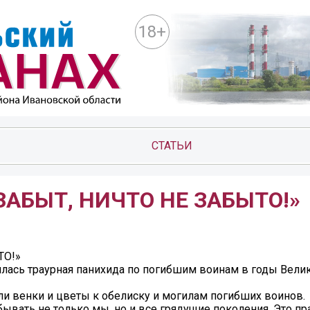
18+
СТАТЬИ
 ЗАБЫТ, НИЧТО НЕ ЗАБЫТО!»
ТО!»
оялась траурная панихида по погибшим воинам в годы Вели
ли венки и цветы к обелиску и могилам погибших воинов.
бывать не только мы, но и все грядущие поколения. Это пра