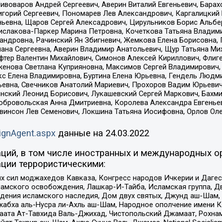
Пивоваров Андрей Сергеевич, Аверин Виталий Евгеньевич, Бара
горий Сергеевич, Пономарев Лев Александрович, Каргалицкий 
ньевна, Щаров Сергей Алексадрович, Цирульников Борис Альбер
ислакова-Паркер Марина Петровна, Кочеткова Татьяна Владими
сандровна, Рачинский Ян Збигневич, Жемкова Елена Борисовна,
лана Сергеевна, Аверин Владимир Анатольевич, Щур Татьяна М
фтер Валентин Михайлович, Симонов Алексей Кириллович, Флиг
женова Светлана Куприяновна, Максимов Сергей Владимирович, 
кс Елена Владимировна, Буртина Елена Юрьевна, Гендель Людм
евна, Свечников Анатолий Мариевич, Прохоров Вадим Юрьевич
инский Леонид Борисович, Лукашевский Сергей Маркович, Бахм
Добровольская Анна Дмитриевна, Королева Александра Евгенье
евинсон Лев Семенович, Локшина Татьяна Иосифовна, Орлов Ол
ignAgent.aspx
данные на
24.03.2022
ций, в том числе иностранных и международных ор
ции террористическими:
ил моджахедов Кавказа, Конгресс народов Ичкерии и Дагеста
ламского освобождения, Лашкар-И-Тайба, Исламская группа, Дв
ения исламского наследия, Дом двух святых, Джунд аш-Шам, 
жабха аль-Нусра ли-Ахль аш-Шам, Народное ополчение имени К.
ата Ат-Тавхида Валь-Джихад, Чистопольский Джамаат, Рохнам