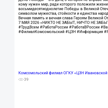
кому нужен мир, ради которого положили жизни
восьмидесятиоднолетие Победы в Великой Отече
символом мужества, стойкости и единства наро
Вечная память и вечная слава Героям Великой О
7 МАЯ 2026 «НИКТО НЕ ЗАБЫТ, НИЧТО НЕ ЗАБЫ
#ТрудВсем #РаботаРоссии #РаботаВРоссии #В
#ФилиалКомсомольский #ЦЗН #Информация #
Комсомольский филиал ОГКУ «ЦЗН Ивановской 
39