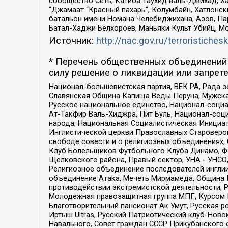
сообщество Сеть, Катиба Таухид валь-Джихад, Хай
“Джамаат “Красный пахарь”, Колумбайн, Хатлонск
батальон имени Номана Челебиджихана, Азов, Па
Батал-Хаджи Белхороев, Маньяки Культ Убийц, М
Источник:
http://nac.gov.ru/terroristichesk
* Перечень общественных объединений 
силу решение о ликвидации или запрете
Национал-большевистская партия, ВЕК РА, Рада 
Славянская Община Капища Веды Перуна, Мужская
Русское национальное единство, Национал-социа
Ат-Такфир Валь-Хиджра, Пит Буль, Национал-соц
народа, Национальная Социалистическая Инициат
Инглистической церкви Православных Староверов
свободе совести и о религиозных объединениях,
Клуб Болельщиков Футбольного Клуба Динамо, Фа
Щелковского района, Правый сектор, УНА - УНСО, У
Религиозное объединение последователей инглии
объединение Атака, Мечеть Мирмамеда, Община К
противодействии экстремистской деятельности, 
Молодежная правозащитная группа МПГ, Курсом П
Благотворительный пансионат Ак Умут, Русская ре
Иртыш Ultras, Русский Патриотический клуб-Нов
Навального, Совет граждан СССР Прикубанского 