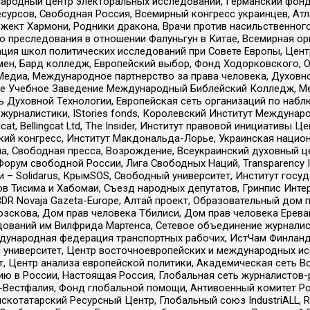
родный центр электоральных исследований, Германский фонд
рсов, Свободная Россия, Всемирный конгресс украинцев, Атла
ект Хармони, Родники дракона, Врачи против насильственного
ию преследования в отношении Фалуньгун в Китае, Всемирная о
ация школ политических исследований при Совете Европы, Цен
мен, Бард колледж, Европейский выбор, Фонд Ходорковского,
едиа, Международное партнерство за права человека, Духовно
ое Учебное Заведение Международный Библейский Колледж, М
ь Духовной Технологии, Европейская сеть организаций по наб
урналистики, IStories fonds, Королевский Институт Между
gcat, Bellingcat Ltd, The Insider, Институт правовой инициатив
инский конгресс, Институт Макдональда-Лорье, Украинская нац
, Свободная пресса, Возрождение, Всеукраинский духовный цен
орум свободной России, Лига Свободных Наций, Transparеncy I
– Solidarus, КрымSOS, Свободный университет, Институт госу
в Тисима и Хабомаи, Съезд народных депутатов, Гринпис Инте
DR Novaja Gazeta-Europe, Алтай проект, Образовательный дом 
зскова, Дом прав человека Тбилиси, Дом прав человека Ерева
едований им Вилфрида Мартенса, Сетевое объединение журнали
Международная федерация транспортных рабочих, ИстЧам Финлан
й университет, Центр восточноевропейских и международных и
, Центр анализа европейской политики, Академическая сеть Во
ю в России, Настоящая Россия, Глобальная сеть журналистов
естфалия, Фонд глобальной помощи, Антивоенный комитет России,
татарский Ресурсный Центр, Глобальный союз IndustriALL, Russi