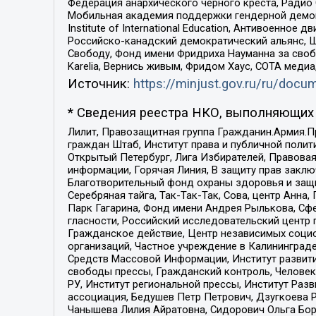
Федерация анархического черного креста, Радио
Мобильная академия поддержки гендерной демократи
Institute of International Education, Антивоенн
Российско-канадский демократический альянс, 
Свободу, Фонд имени Фридриха Науманна за свобо
Karelia, Вернись живым, Фридом Хаус, СОТА меди
Источник:
https://minjust.gov.ru/ru/doc
* Сведения реестра НКО, выполняющих 
Лилит, Правозащитная группа Гражданин.Армия.П
граждан Штаб, Институт права и публичной поли
Открытый Петербург, Лига Избирателей, Правова
информации, Горячая Линия, В защиту прав закл
Благотворительный фонд охраны здоровья и защи
Серебряная тайга, Так-Так-Так, Сова, центр Анн
Парк Гагарина, Фонд имени Андрея Рылькова, Сф
гласности, Российский исследовательский центр 
Гражданское действие, Центр независимых соци
организаций, Частное учреждение в Калининград
Средств Массовой Информации, Институт развити
свободы прессы, Гражданский контроль, Человек
РУ, Институт региональной прессы, Институт Ра
ассоциация, Бедушев Петр Петрович, Дзугкоева 
Чанышева Лилия Айратовна, Сидорович Ольга Бори