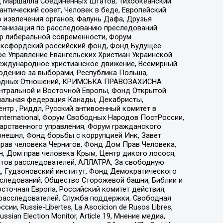
 Маршалла Соединенных Штатов, Тихоокеанский
нтический совет, Человек в беде, Европейский
 извлечения органов, Фалунь Дафа, Друзья
рганизация по расследованию преследований
тр либеральной современности, Форум
 Оксфордский российский фонд, Фонд Будущее
е Управление Евангельских Христиан Украинской
еждународное христианское движение, Всемирный
людению за выборами, Республика Польша,
народных Отношений, КРИМСЬКА ПРАВОЗАХИСНА
ы Центральной и Восточной Европы, Фонд Открытой
иональная федерация Канады, Декабристы,
тр , Риддл, Русский антивоенный комитет в
nternational, Форум Свободных Народов ПостРоссии,
дарственного управления, Форум гражданского
рнешнл, Фонд борьбы с коррупцией Инк, Завет
прав человека Чернигов, Фонд Дом Прав Человека,
н, Дом прав человека Крым, Центр дикого лосося,
стов расследователей, АЛЛАТРА, За свободную
д, Гудзоновский институт, Фонд Демократического
сследований, Общество Сторожевой башни, Библии и
сточная Европа, Российский комитет действия,
-расследователей, Служба поддержки, Свободная
 Russie-Libertes, La Asocicion de Rusos Libres,
an Election Monitor, Article 19, Мнение медиа,