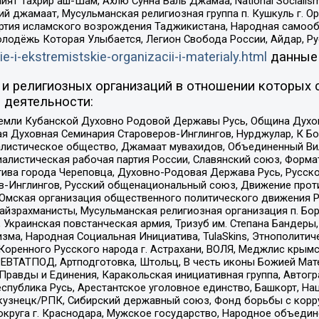
ят Тахрир аш-Шам, Ахлю Сунна Валь Джамаа, National Socialism
ий джамаат, Мусульманская религиозная группа п. Кушкуль г. 
ртия исламского возрождения Таджикистана, Народная самооб
олодёжь Которая Улыбается, Легион Свобода России, Айдар, Р
ie-i-ekstremistskie-organizacii-i-materialy.html
данные
и религиозных организаций в отношении которых 
 деятельности:
земли Кубанской Духовно Родовой Державы Русь, Община Духо
 Духовная Семинария Староверов-Инглингов, Нурджулар, К Бо
листическое общество, Джамаат мувахидов, Объединенный Вил
иалистическая рабочая партия России, Славянский союз, Форма
ива города Череповца, Духовно-Родовая Держава Русь, Русск
-Инглингов, Русский общенациональный союз, Движение против
 Омская организация общественного политического движения Р
йзрахманисты, Мусульманская религиозная организация п. Бо
краинская повстанческая армия, Тризуб им. Степана Бандеры, Бр
зма, Народная Социальная Инициатива, TulaSkins, Этнополитич
оренного Русского народа г. Астрахани, ВОЛЯ, Меджлис крымс
РЕВТАТПОД, Артподготовка, Штольц, В честь иконы Божией Мате
равды и Единения, Каракольская инициативная группа, Автогра
спублика Русь, Арестантское уголовное единство, Башкорт, Наци
окузнецк/РПК, Сибирский державный союз, Фонд борьбы с кор
округа г. Краснодара, Мужское государство, Народное объедин