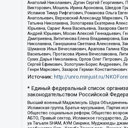
Анатолий Николаевич, Дугин Сергей Георгиевич, 
Викторович, Мошель Ирина Ароновна, Шведов Гри
Исламов Тимур Рифгатович, Романова Ольга Евге
Анатольевич, Верховский Александр Маркович, П
Татьяна Николаевна, Золотарева Екатерина Алек
Юрьевна, Саранг Анна Васильевна, Захарова Свет
Андрей Юрьевич, Мосин Алексей Геннадьевич, Ге
Дмитриевна, Вититинова Елена Владимировна, Ба
Николаевна, Ганнушкина Светлана Алексеевна, За
Шуманов Илья Вячеславович, Арапова Галина Юрь
Васильевич, Протасова Ирина Вячеславовна, Лит
Сухих Дарья Николаевна, Орлов Олег Петрович, 
Сергей Ефимович, Золотухин Борис Андреевич, Л
Генри Маркович, Захаров Герман Константинович
Источник:
http://unro.minjust.ru/NKOFore
* Единый федеральный список организа
законодательством Российской Федера
Высший военный Маджлисуль Шура Объединенных с
Исламская группа, Братья-мусульмане, Партия ис
Общество социальных реформ, Общество возрожд
АБТО, Правый сектор, Исламское государство, Д
уа Тагьаля SHAM, АУМ Синрике, Муджахеды джама