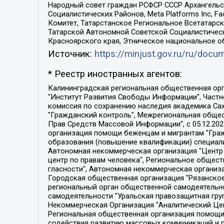
Народный совет граждан РСФСР СССР Архангельск
Социалистических Районов, Meta Platforms Inc, 
Комитет, Татарстанское Региональное Всетатар
Татарской Автономной Советской Социалистическ
Красноярского края, Этническое национальное о
Источник:
https://minjust.gov.ru/ru/doc
* Реестр иностранных агентов:
Калининградская региональная общественная организация "Экозащита!-Женсовет", Фонд содействия защите прав и свобод граждан "Общественный вердикт", Фонд "Институт Развития Свободы Информации", Частное учреждение "Информационное агентство МЕМО. РУ", Региональная общественная организация "Общественная комиссия по сохранению наследия академика Сахарова", Фонд поддержки свободы прессы, Санкт-Петербургская общественная правозащитная организация "Гражданский контроль", Межрегиональная общественная организация "Информационно-просветительский центр "Мемориал", Региональный Фонд "Центр Защиты Прав Средств Массовой Информации", с 05.12.2023 Фонд "Центр Защиты Прав Средств массовой информации", Региональная общественная благотворительная организация помощи беженцам и мигрантам "Гражданское содействие", Негосударственное образовательное учреждение дополнительного профессионального образования (повышение квалификации) специалистов "АКАДЕМИЯ ПО ПРАВАМ ЧЕЛОВЕКА", Свердловская региональная общественная организация "Сутяжник", Автономная некоммерческая организация "Центр независимых социологических исследований", Союз общественных объединений "Российский исследовательский центр по правам человека", Региональное общественное учреждение научно-информационный центр "МЕМОРИАЛ", Некоммерческая организация "Фонд защиты гласности", Автономная некоммерческая организация "Институт прав человека", Городская общественная организация "Екатеринбургское общество "МЕМОРИАЛ", Городская общественная организация "Рязанское историко-просветительское и правозащитное общество "Мемориал" (Рязанский Мемориал), Челябинский региональный орган общественной самодеятельности – женское общественное объединение "Женщины Евразии", Челябинский региональный орган общественной самодеятельности "Уральская правозащитная группа", Фонд содействия защите здоровья и социальной справедливости имени Андрея Рылькова, Автономная Некоммерческая Организация "Аналитический Центр Юрия Левады", Автономная некоммерческая организация социальной поддержки населения "Проект Апрель", Региональная общественная организация помощи женщинам и детям, находящимся в кризисной ситуации "Информационно-методический центр "Анна", Фонд содействия развитию массовых коммуникаций и правовому просвещению "Так-так-Так", Фонд содействия устойчивому развитию "Серебряная тайга", Свердловский региональный общественный фонд социальных проектов "Новое время", "Idel.Реалии", Кавказ.Реалии, Крым.Реалии, Телеканал Настоящее Время, Татаро-башкирская служба Радио Свобода (Azatliq Radiosi), Радио Свободная Европа/Радио Свобода (PCE/PC), "Сибирь.Реалии", "Фактограф", Благотворительный фонд помощи осужденным и их семьям, Автономная некоммерческая организация "Институт глобализации и социальных движений", Фонд "В защиту прав заключенных", Частное учреждение "Центр поддержки и содействия развитию средств массовой информации", Пензенский региональный общественный благотворительный фонд "Гражданский союз", "Север.Реалии", Некоммерческая организация Фонд "Правовая инициатива", 