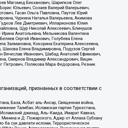
хоев Магомед Бекханович, Шарипков Олег
Борис Юльевич, Созаев Валерий Валерьевич,
тович, Гасан Ольга Павловна, Паутов Юрий
ровна, Чуркина Наталья Валерьевна, Акимова
 Гудков Лев Дмитриевич, Илларионова Юлия
ихайловна, Щур Николай Алексеевич, Блинушов
е Ирина Анатольевна, Мельникова Валентина
Беляев Сергей Иванович, Голубева Елена
ила Залмановна, Кокорина Екатерина Алексеевна,
, Шахова Елена Владимировна, Подузов Сергей
ин Вячеслав Иванович, Шабад Анатолий Ефимович,
вна, Смирнов Владимир Александрович, Вицин
ег Петрович, Полякова Мара Федоровна, Резник
ганизаций, признанных в соответствии с
на, База, Асбат аль-Ансар, Священная война,
ижение Талибан, Исламская партия Туркестана,
Исламский джихад, Аль-Каида, Имарат Кавказ,
 Минина и Д. Пожарского, Аджр от Аллаха Субхану
о ба суи давлати исломи, Террористическое