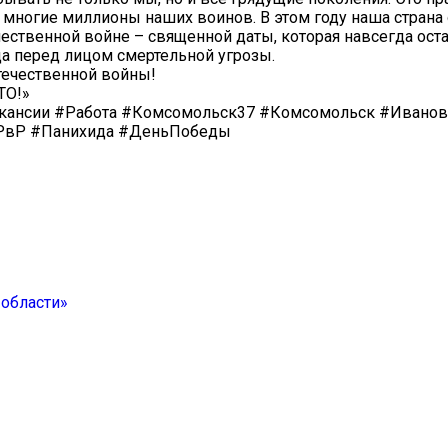
 многие миллионы наших воинов. В этом году наша страна
ственной войне – священной даты, которая навсегда оста
да перед лицом смертельной угрозы.
течественной войны!
ТО!»
акансии #Работа #Комсомольск37 #Комсомольск #Иванов
РвР #Панихида #ДеньПобеды
области»