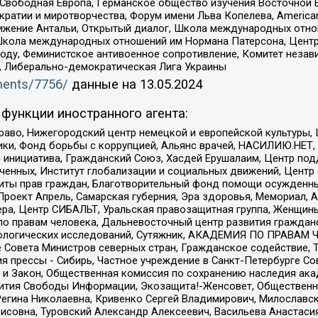
 Свободная Европа, Германское общество изучения Восточной 
и и миротворчества, Форум имени Льва Копелева, American Counci
ое движение Антальи, Открытый диалог, Школа международных отн
Школа международных отношений им Нормана Патерсона, Центр
ду, Феминистское антивоенное сопротивление, Комитет независ
а, Либерально-демократическая Лига Украины
uments/7756/
данные на
13.05.2024
функции иностранного агента:
раво, Нижегородский центр немецкой и европейской культуры,
тики, Фонд борьбы с коррупцией, Альянс врачей, НАСИЛИЮ.НЕТ,
я инициатива, Гражданский Союз, Хасдей Ерушалаим, Центр по
юченных, Институт глобализации и социальных движений, Цент
ты прав граждан, Благотворительный фонд помощи осужденным
а, Проект Апрель, Самарская губерния, Эра здоровья, Мемориал
ера, Центр СИБАЛЬТ, Уральская правозащитная группа, Женщины
по правам человека, Дальневосточный центр развития гражданс
ологических исследований, Сутяжник, АКАДЕМИЯ ПО ПРАВАМ Ч
е Совета Министров северных стран, Гражданское содействие,
я прессы - Сибирь, Частное учреждение в Санкт-Петербурге С
 и Закон, Общественная комиссия по сохранению наследия ак
звития Свободы Информации, Экозащита!-Женсовет, Общественн
Регина Николаевна, Кривенко Сергей Владимирович, Милославс
совна, Туровский Александр Алексеевич, Васильева Анастасия