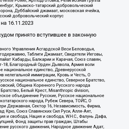
/White Power, Артподготовка, Религиозная группа
Оренбург, Крымско-татарский добровольческий
орона, Дуббайский джамаат, московская ячейка,
усский добровольческий корпус
 на
16.11.2023
судом принято вступившее в законную
вного Управления Асгардской Веси Беловодья,
годержавию, Таблиги Джамаат, Свидетели Иеговы,
айат Кабарды, Балкарии и Карачая, Союз славян,
т-18, Благородный Орден Дьявола, Армия воли
ое национальное единство, Древнерусской
 нелегальной иммиграции, Кровь и Честь, О
усское национальное единство, Северное Братство,
ровский, Община Коренного Русского народа
атство, Белый Крест, Misanthropic division,
еское объединение Русские, Русское национальное
котатарского народа, Рубеж Севера, ТОЙС, О
ри Державная, Сектор 16, Независимость, Фирма,
д Крю, Союз Славянских Сил Руси, Алля-Аят,
я и свобода, Нация и свобода, W.H.С., Фалунь Дафа,
рупцией, Фонд защиты прав граждан, Штабы
ение русского движения, Народное движение Адат,