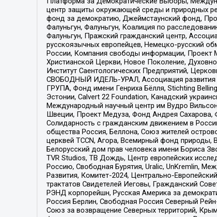
Платформа за Демократические Выборы, Междуна
центр защиты окружающей среды и природных ресу
фонд за демократию, Джеймстаунский фонд, Прож
Фалуньгун, Фалуньгун, Коалиция по расследован
Фалуньгун, Пражский гражданский центр, Ассоци
русскоязычных европейцев, Немецко-русский об
России, Компания свободы информации, Проект М
Христианской Церкви, Новое Поколение, Духовн
Институт Саентологических Предприятий, Церков
СВОБОДНЫЙ ИДЕЛЬ-УРАЛ, Ассоциация развития ж
ГРУПА, Фонд имени Генриха Бёлля, Stichting Bellin
Эстонии, Calvert 22 Foundation, Канадский укра
Международный научный центр им Вудро Вильсона
Швеции, Проект Медуза, Фонд Андрея Сахарова, Ф
Солидарность с гражданским движением в России 
общества Россия, Беллона, Союз жителей острово
церквей TCCN, Агора, Всемирный фонд природы, B
Белорусский дом прав человека имени Бориса Зво
TVR Studios, ТВ Дождь, Центр европейских иссл
Россию, Свободная Бурятия, Uralic, UnKremlin, 
Развития, Комитет-2024, Центрально-Европейски
трактатов Свидетелей Иеговы, Гражданский Совет
РЭНД корпорейшн, Русская Америка за демократи
Россия Берлин, Свободная Россия Северный Рейн-В
Союз за возвращение Северных территорий, Крымско