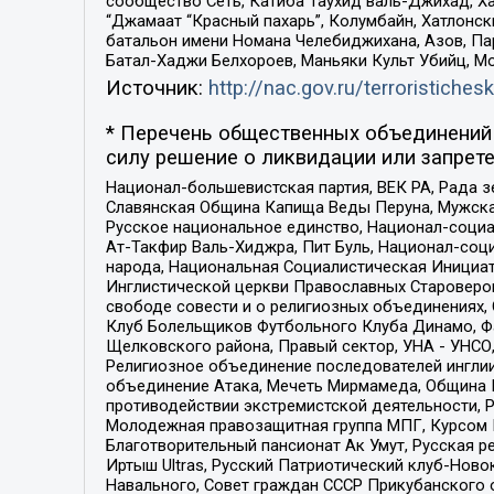
сообщество Сеть, Катиба Таухид валь-Джихад, Хай
“Джамаат “Красный пахарь”, Колумбайн, Хатлонск
батальон имени Номана Челебиджихана, Азов, Па
Батал-Хаджи Белхороев, Маньяки Культ Убийц, М
Источник:
http://nac.gov.ru/terroristichesk
* Перечень общественных объединений 
силу решение о ликвидации или запрете
Национал-большевистская партия, ВЕК РА, Рада 
Славянская Община Капища Веды Перуна, Мужская
Русское национальное единство, Национал-социа
Ат-Такфир Валь-Хиджра, Пит Буль, Национал-соц
народа, Национальная Социалистическая Инициат
Инглистической церкви Православных Староверов
свободе совести и о религиозных объединениях,
Клуб Болельщиков Футбольного Клуба Динамо, Фа
Щелковского района, Правый сектор, УНА - УНСО, У
Религиозное объединение последователей инглии
объединение Атака, Мечеть Мирмамеда, Община К
противодействии экстремистской деятельности, 
Молодежная правозащитная группа МПГ, Курсом П
Благотворительный пансионат Ак Умут, Русская ре
Иртыш Ultras, Русский Патриотический клуб-Нов
Навального, Совет граждан СССР Прикубанского 