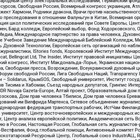
родный центр электоральных исследований, Германский фонд
рсов, Свободная Россия, Всемирный конгресс украинцев, Атла
ект Хармони, Родники дракона, Врачи против насильственного
ию преследования в отношении Фалуньгун в Китае, Всемирная о
ация школ политических исследований при Совете Европы, Цен
мен, Бард колледж, Европейский выбор, Фонд Ходорковского,
едиа, Международное партнерство за права человека, Духовно
ое Учебное Заведение Международный Библейский Колледж, М
ь Духовной Технологии, Европейская сеть организаций по наб
урналистики, IStories fonds, Королевский Институт Между
gcat, Bellingcat Ltd, The Insider, Институт правовой инициатив
инский конгресс, Институт Макдональда-Лорье, Украинская нац
, Свободная пресса, Возрождение, Всеукраинский духовный цен
орум свободной России, Лига Свободных Наций, Transparеncy I
– Solidarus, КрымSOS, Свободный университет, Институт госу
в Тисима и Хабомаи, Съезд народных депутатов, Гринпис Инте
DR Novaja Gazeta-Europe, Алтай проект, Образовательный дом 
зскова, Дом прав человека Тбилиси, Дом прав человека Ерева
едований им Вилфрида Мартенса, Сетевое объединение журнали
Международная федерация транспортных рабочих, ИстЧам Финлан
й университет, Центр восточноевропейских и международных и
, Центр анализа европейской политики, Академическая сеть Во
ю в России, Настоящая Россия, Глобальная сеть журналистов
естфалия, Фонд глобальной помощи, Антивоенный комитет России,
татарский Ресурсный Центр, Глобальный союз IndustriALL, Russi