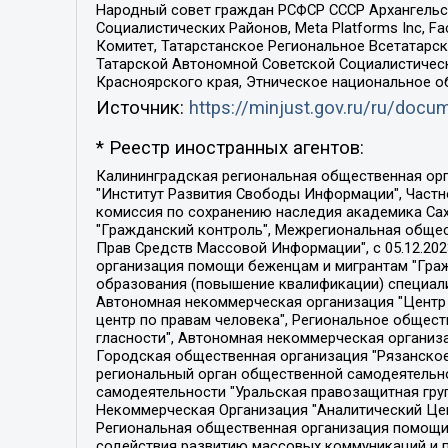
Народный совет граждан РСФСР СССР Архангельск
Социалистических Районов, Meta Platforms Inc, 
Комитет, Татарстанское Региональное Всетатар
Татарской Автономной Советской Социалистическ
Красноярского края, Этническое национальное о
Источник:
https://minjust.gov.ru/ru/doc
* Реестр иностранных агентов:
Калининградская региональная общественная организация "Экозащита!-Женсовет", Фонд содействия защите прав и свобод граждан "Общественный вердикт", Фонд "Институт Развития Свободы Информации", Частное учреждение "Информационное агентство МЕМО. РУ", Региональная общественная организация "Общественная комиссия по сохранению наследия академика Сахарова", Фонд поддержки свободы прессы, Санкт-Петербургская общественная правозащитная организация "Гражданский контроль", Межрегиональная общественная организация "Информационно-просветительский центр "Мемориал", Региональный Фонд "Центр Защиты Прав Средств Массовой Информации", с 05.12.2023 Фонд "Центр Защиты Прав Средств массовой информации", Региональная общественная благотворительная организация помощи беженцам и мигрантам "Гражданское содействие", Негосударственное образовательное учреждение дополнительного профессионального образования (повышение квалификации) специалистов "АКАДЕМИЯ ПО ПРАВАМ ЧЕЛОВЕКА", Свердловская региональная общественная организация "Сутяжник", Автономная некоммерческая организация "Центр независимых социологических исследований", Союз общественных объединений "Российский исследовательский центр по правам человека", Региональное общественное учреждение научно-информационный центр "МЕМОРИАЛ", Некоммерческая организация "Фонд защиты гласности", Автономная некоммерческая организация "Институт прав человека", Городская общественная организация "Екатеринбургское общество "МЕМОРИАЛ", Городская общественная организация "Рязанское историко-просветительское и правозащитное общество "Мемориал" (Рязанский Мемориал), Челябинский региональный орган общественной самодеятельности – женское общественное объединение "Женщины Евразии", Челябинский региональный орган общественной самодеятельности "Уральская правозащитная группа", Фонд содействия защите здоровья и социальной справедливости имени Андрея Рылькова, Автономная Некоммерческая Организация "Аналитический Центр Юрия Левады", Автономная некоммерческая организация социальной поддержки населения "Проект Апрель", Региональная общественная организация помощи женщинам и детям, находящимся в кризисной ситуации "Информационно-методический центр "Анна", Фонд содействия развитию массовых коммуникаций и правовому просвещению "Так-так-Так", Фонд содействия устойчивому развитию "Серебряная тайга", Свердловский региональный общественный фонд социальных проектов "Новое время", "Idel.Реалии", Кавказ.Реалии, Крым.Реалии, Телеканал Настоящее Время, Татаро-башкирская служба Радио Свобода (Azatliq Radiosi), Радио Свободная Европа/Радио Свобода (PCE/PC), "Сибирь.Реалии", "Фактограф", Благотворительный фонд помощи осужденным и их семьям, Автономная некоммерческая организация "Институт глобализации и социальных движений", Фонд "В защиту прав заключенных", Частное учреждение "Центр поддержки и содействия развитию средств массовой информации", Пензенский региональный общественный благотворительный фонд "Гражданский союз", "Север.Реалии", Некоммерческая организация Фонд "Правовая инициатива", 