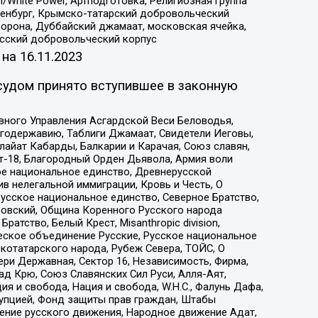
/White Power, Артподготовка, Религиозная группа
Оренбург, Крымско-татарский добровольческий
орона, Дуббайский джамаат, московская ячейка,
усский добровольческий корпус
 на
16.11.2023
судом принято вступившее в законную
вного Управления Асгардской Веси Беловодья,
годержавию, Таблиги Джамаат, Свидетели Иеговы,
айат Кабарды, Балкарии и Карачая, Союз славян,
т-18, Благородный Орден Дьявола, Армия воли
ое национальное единство, Древнерусской
 нелегальной иммиграции, Кровь и Честь, О
усское национальное единство, Северное Братство,
ровский, Община Коренного Русского народа
атство, Белый Крест, Misanthropic division,
еское объединение Русские, Русское национальное
котатарского народа, Рубеж Севера, ТОЙС, О
ри Державная, Сектор 16, Независимость, Фирма,
д Крю, Союз Славянских Сил Руси, Алля-Аят,
я и свобода, Нация и свобода, W.H.С., Фалунь Дафа,
рупцией, Фонд защиты прав граждан, Штабы
ение русского движения, Народное движение Адат,