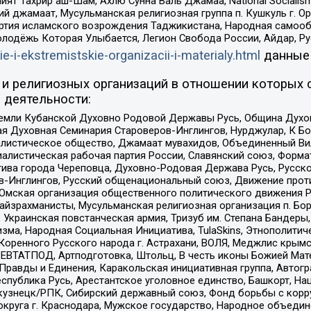
ят Тахрир аш-Шам, Ахлю Сунна Валь Джамаа, National Socialism
ий джамаат, Мусульманская религиозная группа п. Кушкуль г. 
ртия исламского возрождения Таджикистана, Народная самооб
олодёжь Которая Улыбается, Легион Свобода России, Айдар, Р
ie-i-ekstremistskie-organizacii-i-materialy.html
данные
и религиозных организаций в отношении которых 
 деятельности:
земли Кубанской Духовно Родовой Державы Русь, Община Духо
 Духовная Семинария Староверов-Инглингов, Нурджулар, К Бо
листическое общество, Джамаат мувахидов, Объединенный Вил
иалистическая рабочая партия России, Славянский союз, Форма
ива города Череповца, Духовно-Родовая Держава Русь, Русск
-Инглингов, Русский общенациональный союз, Движение против
 Омская организация общественного политического движения Р
йзрахманисты, Мусульманская религиозная организация п. Бо
краинская повстанческая армия, Тризуб им. Степана Бандеры, Бр
зма, Народная Социальная Инициатива, TulaSkins, Этнополитич
оренного Русского народа г. Астрахани, ВОЛЯ, Меджлис крымс
РЕВТАТПОД, Артподготовка, Штольц, В честь иконы Божией Мате
равды и Единения, Каракольская инициативная группа, Автогра
спублика Русь, Арестантское уголовное единство, Башкорт, Наци
окузнецк/РПК, Сибирский державный союз, Фонд борьбы с кор
округа г. Краснодара, Мужское государство, Народное объедин