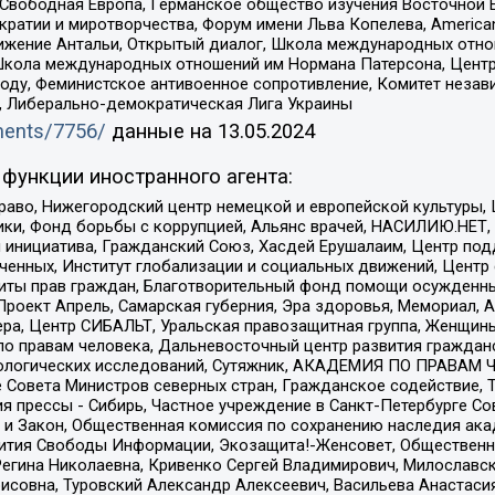
 Свободная Европа, Германское общество изучения Восточной 
и и миротворчества, Форум имени Льва Копелева, American Counci
ое движение Антальи, Открытый диалог, Школа международных отн
Школа международных отношений им Нормана Патерсона, Центр
ду, Феминистское антивоенное сопротивление, Комитет независ
а, Либерально-демократическая Лига Украины
uments/7756/
данные на
13.05.2024
функции иностранного агента:
раво, Нижегородский центр немецкой и европейской культуры,
тики, Фонд борьбы с коррупцией, Альянс врачей, НАСИЛИЮ.НЕТ,
я инициатива, Гражданский Союз, Хасдей Ерушалаим, Центр по
юченных, Институт глобализации и социальных движений, Цент
ты прав граждан, Благотворительный фонд помощи осужденным
а, Проект Апрель, Самарская губерния, Эра здоровья, Мемориал
ера, Центр СИБАЛЬТ, Уральская правозащитная группа, Женщины
по правам человека, Дальневосточный центр развития гражданс
ологических исследований, Сутяжник, АКАДЕМИЯ ПО ПРАВАМ Ч
е Совета Министров северных стран, Гражданское содействие,
я прессы - Сибирь, Частное учреждение в Санкт-Петербурге С
 и Закон, Общественная комиссия по сохранению наследия ак
звития Свободы Информации, Экозащита!-Женсовет, Общественн
Регина Николаевна, Кривенко Сергей Владимирович, Милославс
совна, Туровский Александр Алексеевич, Васильева Анастасия