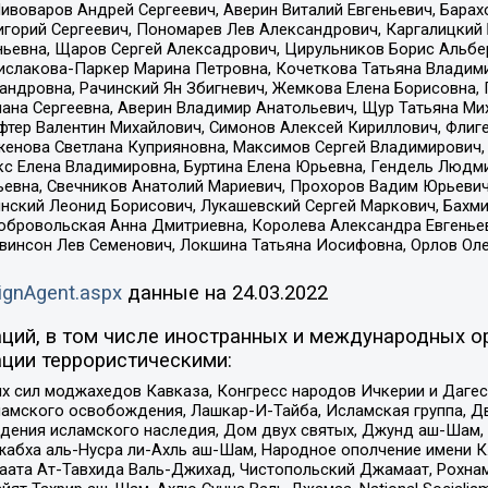
Пивоваров Андрей Сергеевич, Аверин Виталий Евгеньевич, Бара
горий Сергеевич, Пономарев Лев Александрович, Каргалицкий 
ньевна, Щаров Сергей Алексадрович, Цирульников Борис Альбер
ислакова-Паркер Марина Петровна, Кочеткова Татьяна Владими
сандровна, Рачинский Ян Збигневич, Жемкова Елена Борисовна,
лана Сергеевна, Аверин Владимир Анатольевич, Щур Татьяна М
фтер Валентин Михайлович, Симонов Алексей Кириллович, Флиг
женова Светлана Куприяновна, Максимов Сергей Владимирович, 
кс Елена Владимировна, Буртина Елена Юрьевна, Гендель Людм
евна, Свечников Анатолий Мариевич, Прохоров Вадим Юрьевич
инский Леонид Борисович, Лукашевский Сергей Маркович, Бахм
Добровольская Анна Дмитриевна, Королева Александра Евгенье
евинсон Лев Семенович, Локшина Татьяна Иосифовна, Орлов Ол
ignAgent.aspx
данные на
24.03.2022
ций, в том числе иностранных и международных ор
ции террористическими:
ил моджахедов Кавказа, Конгресс народов Ичкерии и Дагеста
ламского освобождения, Лашкар-И-Тайба, Исламская группа, Дв
ения исламского наследия, Дом двух святых, Джунд аш-Шам, 
жабха аль-Нусра ли-Ахль аш-Шам, Народное ополчение имени К.
ата Ат-Тавхида Валь-Джихад, Чистопольский Джамаат, Рохнам