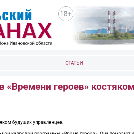
18+
СТАТЬИ
в «Времени героев» костяко
тяком будущих управленцев
ьной кадровой программы «Время героев». Она помогает 