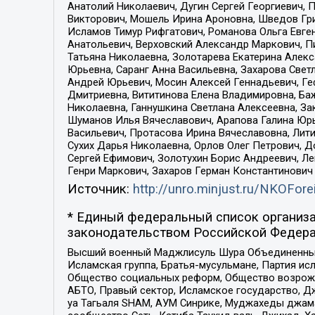
Анатолий Николаевич, Дугин Сергей Георгиевич, 
Викторович, Мошель Ирина Ароновна, Шведов Гри
Исламов Тимур Рифгатович, Романова Ольга Евге
Анатольевич, Верховский Александр Маркович, П
Татьяна Николаевна, Золотарева Екатерина Алек
Юрьевна, Саранг Анна Васильевна, Захарова Свет
Андрей Юрьевич, Мосин Алексей Геннадьевич, Ге
Дмитриевна, Вититинова Елена Владимировна, Ба
Николаевна, Ганнушкина Светлана Алексеевна, За
Шуманов Илья Вячеславович, Арапова Галина Юрь
Васильевич, Протасова Ирина Вячеславовна, Лит
Сухих Дарья Николаевна, Орлов Олег Петрович, 
Сергей Ефимович, Золотухин Борис Андреевич, Л
Генри Маркович, Захаров Герман Константинович
Источник:
http://unro.minjust.ru/NKOFore
* Единый федеральный список организа
законодательством Российской Федера
Высший военный Маджлисуль Шура Объединенных с
Исламская группа, Братья-мусульмане, Партия ис
Общество социальных реформ, Общество возрожд
АБТО, Правый сектор, Исламское государство, Д
уа Тагьаля SHAM, АУМ Синрике, Муджахеды джама