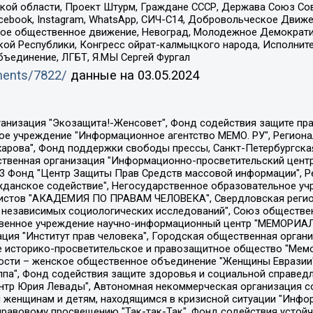
ой области, Проект Штурм, Граждане СССР, Держава Союз Сов
Facebook, Instagram, WhatsApp, СИЧ-С14, Добровольческое Движ
ское общественное движение, Невоград, Молодежное Демократ
ой Республики, Конгресс ойрат-калмыцкого народа, Исполнит
бъединение, ЛГБТ, Я.МЫ Сергей Фургал
uments/7822/
данные на
03.05.2024
Общество с ограниченной ответственностью "Радио Свободная Европа/Радио Свобода", Чешское информационное агентство "MEDIUM-ORIENT", Красноярская региональная общественная организация "Мы против СПИДа", Камалягин Денис Николаевич, Маркелов Сергей Евгеньевич, Пономарев Лев Александрович, Савицкая Людмила Алексеевна, Автономная некоммерческая организация "Центр по работе с проблемой насилия "НАСИЛИЮ.НЕТ", Межрегиональный профессиональный союз работников здравоохранения "Альянс врачей", Юридическое лицо, зарегистрированное в Латвийской Республике, SIA "Medusa Project" (регистрационный номер 40103797863, дата регистрации 10.06.2014), Некоммерческая организация "Фонд по борьбе с коррупцией", Автономная некоммерческая организация "Институт права и публичной политики", Баданин Роман Сергеевич, Гликин Максим Александрович, Железнова Мария Михайловна, Лукьянова Юлия Сергеевна, Маетная Елизавета Витальевна, Маняхин Петр Борисович, Чуракова Ольга Владимировна, Ярош Юлия Петровна, Юридическое лицо "The Insider SIA", зарегистрированное в Риге, Латвийская Республика (дата регистрации 26.06.2015), являющееся администратором доменного имени интернет-издания "The Insider SIA", https://theins.ru, Постернак Алексей Евгеньевич, Рубин Михаил Аркадьевич, Анин Роман Александрович, Юридическое лицо Istories fonds, зарегистрированное в Латвийской Республике (регистрационный номер 50008295751, дата регистрации 24.02.2020), Великовский Дмитрий Александрович, Долинина Ирина Николаевна, Мароховская Алеся Алексеевна, Шлейнов Роман Юрьевич, Шмагун Олеся Валентиновна, Общество с ограниченной ответственностью "Альтаир 2021", Общество с ограниченной ответственностью "Вега 2021", Общество с ограниченной ответственностью "Главный редактор 2021", Общество с ограниченной ответственностью "Ромашки монолит", Важенков Артем Валерьевич, Ивановская областная общественная организация "Центр гендерных исследований", Гурман Юрий Альбертович, Медиапроект "ОВД-Инфо", Егоров Владимир Владимирович, Жилинский Владимир Александрович, Общество с ограниченной ответственностью "ЗП", Иванова София Юрьевна, Карезина Инна Павловна, Кильтау Екатерина Викторовна, Петров Алексей Викторович, Пискунов Сергей Евгеньевич, Смирнов Сергей Сергеевич, Тихонов Михаил Сергеевич, Общество с ограниченной ответственностью "ЖУРНАЛИСТ-ИНОСТРАННЫЙ АГЕНТ", Арапова Галина Юрьевна, Вольтская Татьяна Анатольевна, Американская компания "Mason G.E.S. Anonymous Foundation" (США), являющаяся владельцем интернет-издания https://mnews.world/, Компания "Stichting Bellingcat", зарегистрированная в Нидерландах (дата регистрации 11.07.2018), Захаров Андрей Вячеславович, Клепиковская Екатерина Дмитриевна, Общество с ограниченной ответственностью "МЕМО", Перл Роман Александрович, Симонов Евгений Алексеевич, Соловьева Елена Анатольевна, Сотников Даниил Владимирович, Сурначева Елизавета Дмитриевна, Автономная некоммерческая организация по защите прав человека и информированию населения "Якутия – Наше Мнение", Общество с ограниченной ответственностью "Москоу диджитал медиа", с 26.01.2023 Общество с ограниченной ответственностью "Чайка Белые сады", Ветошкина Валерия Валерьевна, Заговора Максим Александрович, Межрегиональное общественное движение "Российская ЛГБТ - сеть", Оленичев Максим Владимирович, Павлов Иван Юрьевич, Скворцова Елена Сергеевна, Общество с ограниченной ответственностью "Как бы инагент", Кочетков Игорь Викторович, Общество с ограниченной ответственностью "Честные выборы", Еланчик Олег Александрович, Общество с ограниченной ответственностью "Нобелевский призыв", Гималова Регина Эмилевна, Григорьев Андрей Валерьевич, Григорьева Алина Александровна, Ассоциация по содействию защите прав призывников, альтернативнослужащих и военнослужащих "Правозащитная группа "Гражданин.Армия.Право", Хисамова Регина Фаритовна, Автономная некоммерческая организация по реализа