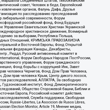
 Маршалла Соединенных Штатов, Тихоокеанский
нтический совет, Человек в беде, Европейский
 извлечения органов, Фалунь Дафа, Друзья
рганизация по расследованию преследований
тр либеральной современности, Форум
 Оксфордский российский фонд, Фонд Будущее
е Управление Евангельских Христиан Украинской
еждународное христианское движение, Всемирный
людению за выборами, Республика Польша,
народных Отношений, КРИМСЬКА ПРАВОЗАХИСНА
ы Центральной и Восточной Европы, Фонд Открытой
иональная федерация Канады, Декабристы,
тр , Риддл, Русский антивоенный комитет в
nternational, Форум Свободных Народов ПостРоссии,
дарственного управления, Форум гражданского
рнешнл, Фонд борьбы с коррупцией Инк, Завет
прав человека Чернигов, Фонд Дом Прав Человека,
н, Дом прав человека Крым, Центр дикого лосося,
стов расследователей, АЛЛАТРА, За свободную
д, Гудзоновский институт, Фонд Демократического
сследований, Общество Сторожевой башни, Библии и
сточная Европа, Российский комитет действия,
-расследователей, Служба поддержки, Свободная
 Russie-Libertes, La Asocicion de Rusos Libres,
an Election Monitor, Article 19, Мнение медиа,