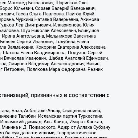
хоев Магомед Бекханович, Шарипков Олег
Борис Юльевич, Созаев Валерий Валерьевич,
тович, Гасан Ольга Павловна, Паутов Юрий
ровна, Чуркина Наталья Валерьевна, Акимова
 Гудков Лев Дмитриевич, Илларионова Юлия
ихайловна, Щур Николай Алексеевич, Блинушов
е Ирина Анатольевна, Мельникова Валентина
Беляев Сергей Иванович, Голубева Елена
ила Залмановна, Кокорина Екатерина Алексеевна,
, Шахова Елена Владимировна, Подузов Сергей
ин Вячеслав Иванович, Шабад Анатолий Ефимович,
вна, Смирнов Владимир Александрович, Вицин
ег Петрович, Полякова Мара Федоровна, Резник
ганизаций, признанных в соответствии с
на, База, Асбат аль-Ансар, Священная война,
ижение Талибан, Исламская партия Туркестана,
Исламский джихад, Аль-Каида, Имарат Кавказ,
 Минина и Д. Пожарского, Аджр от Аллаха Субхану
о ба суи давлати исломи, Террористическое