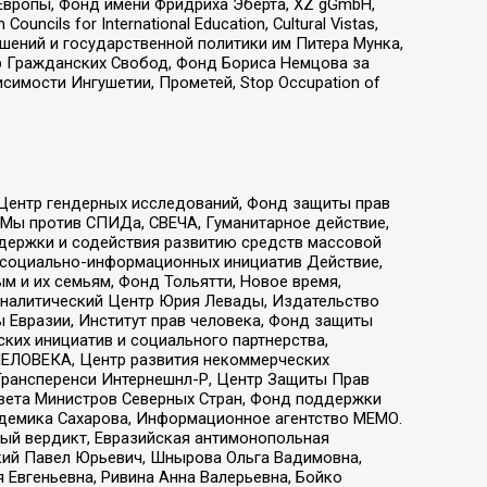
Европы, Фонд имени Фридриха Эберта, XZ gGmbH,
ls for International Education, Cultural Vistas,
ошений и государственной политики им Питера Мунка,
 Гражданских Свобод, Фонд Бориса Немцова за
имости Ингушетии, Прометей, Stop Occupation of
 Центр гендерных исследований, Фонд защиты прав
 Мы против СПИДа, СВЕЧА, Гуманитарное действие,
ддержки и содействия развитию средств массовой
р социально-информационных инициатив Действие,
 и их семьям, Фонд Тольятти, Новое время,
, Аналитический Центр Юрия Левады, Издательство
 Евразии, Институт прав человека, Фонд защиты
ких инициатив и социального партнерства,
ЕЛОВЕКА, Центр развития некоммерческих
 Трансперенси Интернешнл-Р, Центр Защиты Прав
овета Министров Северных Стран, Фонд поддержки
адемика Сахарова, Информационное агентство МЕМО.
ый вердикт, Евразийская антимонопольная
кий Павел Юрьевич, Шнырова Ольга Вадимовна,
 Евгеньевна, Ривина Анна Валерьевна, Бойко