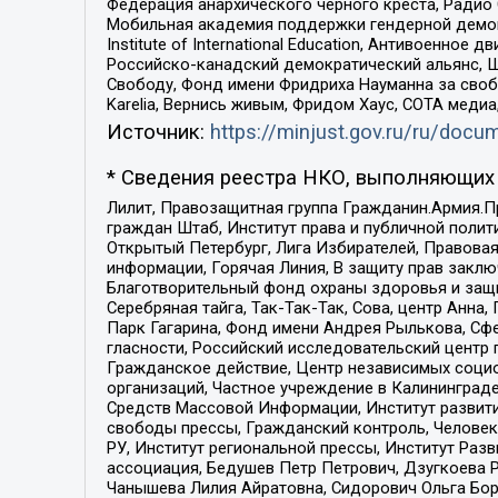
Федерация анархического черного креста, Радио
Мобильная академия поддержки гендерной демократи
Institute of International Education, Антивоенн
Российско-канадский демократический альянс, 
Свободу, Фонд имени Фридриха Науманна за свобо
Karelia, Вернись живым, Фридом Хаус, СОТА меди
Источник:
https://minjust.gov.ru/ru/doc
* Сведения реестра НКО, выполняющих 
Лилит, Правозащитная группа Гражданин.Армия.П
граждан Штаб, Институт права и публичной поли
Открытый Петербург, Лига Избирателей, Правова
информации, Горячая Линия, В защиту прав закл
Благотворительный фонд охраны здоровья и защи
Серебряная тайга, Так-Так-Так, Сова, центр Анн
Парк Гагарина, Фонд имени Андрея Рылькова, Сф
гласности, Российский исследовательский центр 
Гражданское действие, Центр независимых соци
организаций, Частное учреждение в Калининград
Средств Массовой Информации, Институт развити
свободы прессы, Гражданский контроль, Человек
РУ, Институт региональной прессы, Институт Ра
ассоциация, Бедушев Петр Петрович, Дзугкоева 
Чанышева Лилия Айратовна, Сидорович Ольга Бори