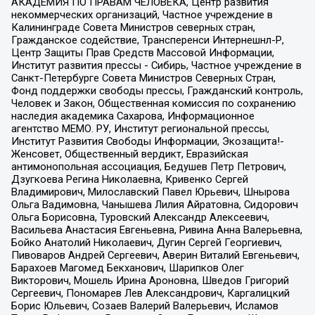
АКАДЕМИЯ ПО ПРАВАМ ЧЕЛОВЕКА, Центр развития
некоммерческих организаций, Частное учреждение в
Калининграде Совета Министров северных стран,
Гражданское содействие, Трансперенси Интернешнл-Р,
Центр Защиты Прав Средств Массовой Информации,
Институт развития прессы - Сибирь, Частное учреждение в
Санкт-Петербурге Совета Министров Северных Стран,
Фонд поддержки свободы прессы, Гражданский контроль,
Человек и Закон, Общественная комиссия по сохранению
наследия академика Сахарова, Информационное
агентство МЕМО. РУ, Институт региональной прессы,
Институт Развития Свободы Информации, Экозащита!-
Женсовет, Общественный вердикт, Евразийская
антимонопольная ассоциация, Бедушев Петр Петрович,
Дзугкоева Регина Николаевна, Кривенко Сергей
Владимирович, Милославский Павел Юрьевич, Шнырова
Ольга Вадимовна, Чанышева Лилия Айратовна, Сидорович
Ольга Борисовна, Туровский Александр Алексеевич,
Васильева Анастасия Евгеньевна, Ривина Анна Валерьевна,
Бойко Анатолий Николаевич, Дугин Сергей Георгиевич,
Пивоваров Андрей Сергеевич, Аверин Виталий Евгеньевич,
Барахоев Магомед Бекханович, Шарипков Олег
Викторович, Мошель Ирина Ароновна, Шведов Григорий
Сергеевич, Пономарев Лев Александрович, Каргалицкий
Борис Юльевич, Созаев Валерий Валерьевич, Исламов