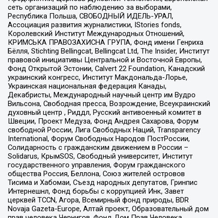
сеть организаций по наблюдению за выборами,
Республика Польша, СВОБОДНЫЙ ИДЕЛЬ-УРАЛ,
Ассоциация развития журналистики, IStories fonds,
Королевский Институт Международных Отношений,
КРИМСЬКА ПРАВОЗАХИСНА ГРУПА, Фонд имени Генриха
Бёлля, Stichting Bellingcat, Bellingcat Ltd, The Insider, Институт
правовой инициативы Центральной и Восточной Европы,
Фонд Открытой Эстонии, Calvert 22 Foundation, Канадский
украинский конгресс, Институт Макдональда-Лорье,
Украинская национальная федерация Канады,
Декабристы, Международный научный центр им Вудро
Вильсона, Свободная пресса, Возрождение, Всеукраинский
духовный центр , Риддл, Русский антивоенный комитет в
Швеции, Проект Медуза, Фонд Андрея Сахарова, Форум
свободной России, Лига Свободных Наций, Transparеncy
International, Форум Свободных Народов ПостРоссии,
Солидарность с гражданским движением в России –
Solidarus, КрымSOS, Свободный университет, Институт
государственного управления, Форум гражданского
общества Россия, Беллона, Союз жителей островов
Тисима и Хабомаи, Съезд народных депутатов, Гринпис
Интернешнл, Фонд борьбы с коррупцией Инк, Завет
церквей TCCN, Агора, Всемирный фонд природы, BDR
Novaja Gazeta-Europe, Алтай проект, Образовательный дом
прав человека Чернигов, Фонд Дом Прав Человека,