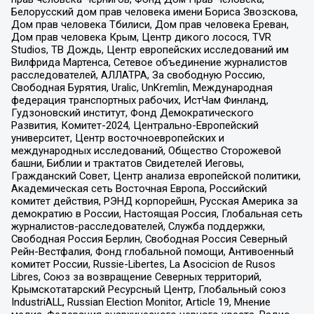
Белорусский дом прав человека имени Бориса Звозскова,
Дом прав человека Тбилиси, Дом прав человека Ереван,
Дом прав человека Крым, Центр дикого лосося, TVR
Studios, ТВ Дождь, Центр европейских исследований им
Вилфрида Мартенса, Сетевое объединение журналистов
расследователей, АЛЛАТРА, За свободную Россию,
Свободная Бурятия, Uralic, UnKremlin, Международная
федерация транспортных рабочих, ИстЧам Финланд,
Гудзоновский институт, Фонд Демократического
Развития, Комитет-2024, Центрально-Европейский
университет, Центр восточноевропейских и
международных исследований, Общество Сторожевой
башни, Библии и трактатов Свидетелей Иеговы,
Гражданский Совет, Центр анализа европейской политики,
Академическая сеть Восточная Европа, Российский
комитет действия, РЭНД корпорейшн, Русская Америка за
демократию в России, Настоящая Россия, Глобальная сеть
журналистов-расследователей, Служба поддержки,
Свободная Россия Берлин, Свободная Россия Северный
Рейн-Вестфалия, Фонд глобальной помощи, Антивоенный
комитет России, Russie-Libertes, La Asocicion de Rusos
Libres, Союз за возвращение Северных территорий,
Крымскотатарский Ресурсный Центр, Глобальный союз
IndustriALL, Russian Election Monitor, Article 19, Мнение