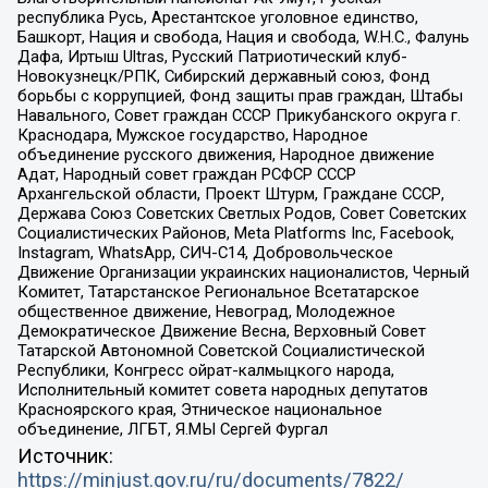
республика Русь, Арестантское уголовное единство,
Башкорт, Нация и свобода, Нация и свобода, W.H.С., Фалунь
Дафа, Иртыш Ultras, Русский Патриотический клуб-
Новокузнецк/РПК, Сибирский державный союз, Фонд
борьбы с коррупцией, Фонд защиты прав граждан, Штабы
Навального, Совет граждан СССР Прикубанского округа г.
Краснодара, Мужское государство, Народное
объединение русского движения, Народное движение
Адат, Народный совет граждан РСФСР СССР
Архангельской области, Проект Штурм, Граждане СССР,
Держава Союз Советских Светлых Родов, Совет Советских
Социалистических Районов, Meta Platforms Inc, Facebook,
Instagram, WhatsApp, СИЧ-С14, Добровольческое
Движение Организации украинских националистов, Черный
Комитет, Татарстанское Региональное Всетатарское
общественное движение, Невоград, Молодежное
Демократическое Движение Весна, Верховный Совет
Татарской Автономной Советской Социалистической
Республики, Конгресс ойрат-калмыцкого народа,
Исполнительный комитет совета народных депутатов
Красноярского края, Этническое национальное
объединение, ЛГБТ, Я.МЫ Сергей Фургал
Источник:
https://minjust.gov.ru/ru/documents/7822/