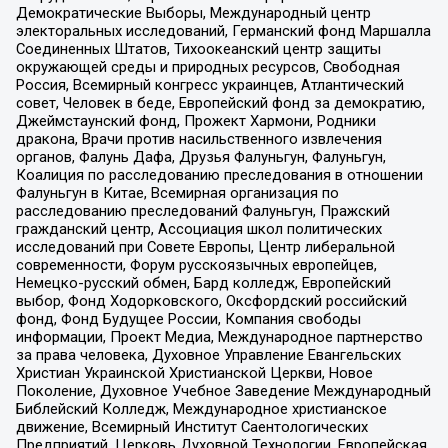
Демократические Выборы, Международный центр
электоральных исследований, Германский фонд Маршалла
Соединенных Штатов, Тихоокеанский центр защиты
окружающей среды и природных ресурсов, Свободная
Россия, Всемирный конгресс украинцев, Атлантический
совет, Человек в беде, Европейский фонд за демократию,
Джеймстаунский фонд, Прожект Хармони, Родники
дракона, Врачи против насильственного извлечения
органов, Фалунь Дафа, Друзья Фалуньгун, Фалуньгун,
Коалиция по расследованию преследования в отношении
Фалуньгун в Китае, Всемирная организация по
расследованию преследований Фалуньгун, Пражский
гражданский центр, Ассоциация школ политических
исследований при Совете Европы, Центр либеральной
современности, Форум русскоязычных европейцев,
Немецко-русский обмен, Бард колледж, Европейский
выбор, Фонд Ходорковского, Оксфордский российский
фонд, Фонд Будущее России, Компания свободы
информации, Проект Медиа, Международное партнерство
за права человека, Духовное Управление Евангельских
Христиан Украинской Христианской Церкви, Новое
Поколение, Духовное Учебное Заведение Международный
Библейский Колледж, Международное христианское
движение, Всемирный Институт Саентологических
Предприятий, Церковь Духовной Технологии, Европейская