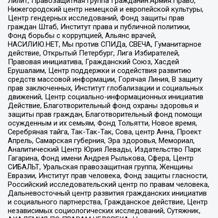
Лилит, Правозащитная группа Гражданин.Армия.Право,
Нижегородский центр немецкой и европейской культуры,
Центр гендерных исследований, Фонд защиты прав
граждан Штаб, Институт права и публичной политики,
Фонд борьбы с коррупцией, Альянс врачей,
НАСИЛИЮ.НЕТ, Мы против СПИДа, СВЕЧА, Гуманитарное
действие, Открытый Петербург, Лига Избирателей,
Правовая инициатива, Гражданский Союз, Хасдей
Ерушалаим, Центр поддержки и содействия развитию
средств массовой информации, Горячая Линия, В защиту
прав заключенных, Институт глобализации и социальных
движений, Центр социально-информационных инициатив
Действие, Благотворительный фонд охраны здоровья и
защиты прав граждан, Благотворительный фонд помощи
осужденным и их семьям, Фонд Тольятти, Новое время,
Серебряная тайга, Так-Так-Так, Сова, центр Анна, Проект
Апрель, Самарская губерния, Эра здоровья, Мемориал,
Аналитический Центр Юрия Левады, Издательство Парк
Гагарина, Фонд имени Андрея Рылькова, Сфера, Центр
СИБАЛЬТ, Уральская правозащитная группа, Женщины
Евразии, Институт прав человека, Фонд защиты гласности,
Российский исследовательский центр по правам человека,
Дальневосточный центр развития гражданских инициатив
и социального партнерства, Гражданское действие, Центр
независимых социологических исследований, Сутяжник,