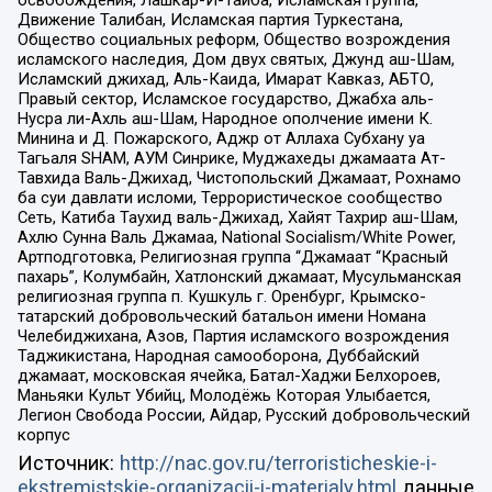
освобождения, Лашкар-И-Тайба, Исламская группа,
Движение Талибан, Исламская партия Туркестана,
Общество социальных реформ, Общество возрождения
исламского наследия, Дом двух святых, Джунд аш-Шам,
Исламский джихад, Аль-Каида, Имарат Кавказ, АБТО,
Правый сектор, Исламское государство, Джабха аль-
Нусра ли-Ахль аш-Шам, Народное ополчение имени К.
Минина и Д. Пожарского, Аджр от Аллаха Субхану уа
Тагьаля SHAM, АУМ Синрике, Муджахеды джамаата Ат-
Тавхида Валь-Джихад, Чистопольский Джамаат, Рохнамо
ба суи давлати исломи, Террористическое сообщество
Сеть, Катиба Таухид валь-Джихад, Хайят Тахрир аш-Шам,
Ахлю Сунна Валь Джамаа, National Socialism/White Power,
Артподготовка, Религиозная группа “Джамаат “Красный
пахарь”, Колумбайн, Хатлонский джамаат, Мусульманская
религиозная группа п. Кушкуль г. Оренбург, Крымско-
татарский добровольческий батальон имени Номана
Челебиджихана, Азов, Партия исламского возрождения
Таджикистана, Народная самооборона, Дуббайский
джамаат, московская ячейка, Батал-Хаджи Белхороев,
Маньяки Культ Убийц, Молодёжь Которая Улыбается,
Легион Свобода России, Айдар, Русский добровольческий
корпус
Источник:
http://nac.gov.ru/terroristicheskie-i-
ekstremistskie-organizacii-i-materialy.html
данные