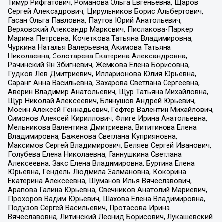
Тимур Рифгатович, Романова Ольга Евгеньевна, Щаров
Сергей Алексадрович, Цирульников Борис Альбертович,
Гасан Ольга Павловна, Паутов Юрий Анатольевич,
Верховский Александр Маркович, Пислакова-Паркер
Марина Петровна, Кочеткова Татьяна Владимировна,
Чуркина Наталья Валерьевна, Акимова Татьяна
Николаевна, Золотарева Екатерина Александровна,
Рачинский Ян Збигневич, Жемкова Елена Борисовна,
Гудков Лев Дмитриевич, Илларионова Юлия Юрьевна,
Саранг Анна Васильевна, Захарова Светлана Сергеевна,
Аверин Владимир Анатольевич, Щур Татьяна Михайловна,
Щур Николай Алексеевич, Блинушов Андрей Юрьевич,
Мосин Алексей Геннадьевич, Гефтер Валентин Михайлович,
Симонов Алексей Кириллович, Флиге Ирина Анатольевна,
Мельникова Валентина Дмитриевна, Вититинова Елена
Владимировна, Баженова Светлана Куприяновна,
Максимов Сергей Владимирович, Беляев Сергей Иванович,
Голубева Елена Николаевна, Ганнушкина Светлана
Алексеевна, Закс Елена Владимировна, Буртина Елена
Юрьевна, Гендель Людмила Залмановна, Кокорина
Екатерина Алексеевна, Шуманов Илья Вячеславович,
Арапова Галина Юрьевна, Свечников Анатолий Мариевич,
Прохоров Вадим Юрьевич, Шахова Елена Владимировна,
Подузов Сергей Васильевич, Протасова Ирина
Вячеславовна, Литинский Леонид Борисович, Лукашевский