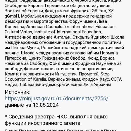
медиа, Федерация анархического черного креста, Радио
Свободная Европа, Германское общество изучения
Восточной Европы, Фонд имени Фридриха Эберта, XZ
gGmbH, Мобильная академия поддержки гендерной
демократии и миротворчества, Форум имени Льва
Копелева, American Councils for International Education,
Cultural Vistas, Institute of International Education,
Антивоенное движение Антальи, Открытый диалог, Школа
международных отношений и государственной политики
им Питера Мунка, Российско-канадский демократический
альянс, Школа международных отношений им Нормана
Патерсона, Центр Гражданских Свобод, Фонд Бориса
Немцова за Свободу, Фонд имени Фридриха Науманна за
свободу, Феминистское антивоенное сопротивление,
Комитет независимости Ингушетии, Прометей, Stop
Occupation of Karelia, Вернись живым, Фридом Хаус, СОТА
медиа, Либерально-демократическая Лига Украины
Источник:
https://minjust.gov.ru/ru/documents/7756/
данные на
13.05.2024
* Сведения реестра НКО, выполняющих
функции иностранного агента: