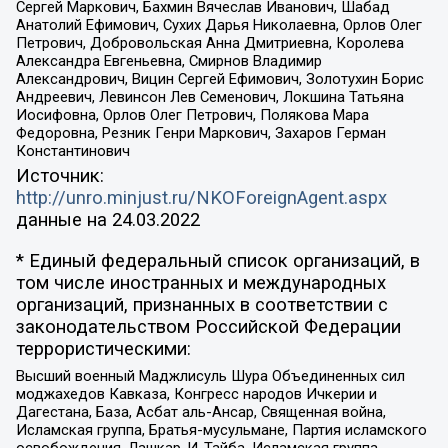
Сергей Маркович, Бахмин Вячеслав Иванович, Шабад
Анатолий Ефимович, Сухих Дарья Николаевна, Орлов Олег
Петрович, Добровольская Анна Дмитриевна, Королева
Александра Евгеньевна, Смирнов Владимир
Александрович, Вицин Сергей Ефимович, Золотухин Борис
Андреевич, Левинсон Лев Семенович, Локшина Татьяна
Иосифовна, Орлов Олег Петрович, Полякова Мара
Федоровна, Резник Генри Маркович, Захаров Герман
Константинович
Источник:
http://unro.minjust.ru/NKOForeignAgent.aspx
данные на
24.03.2022
* Единый федеральный список организаций, в
том числе иностранных и международных
организаций, признанных в соответствии с
законодательством Российской Федерации
террористическими:
Высший военный Маджлисуль Шура Объединенных сил
моджахедов Кавказа, Конгресс народов Ичкерии и
Дагестана, База, Асбат аль-Ансар, Священная война,
Исламская группа, Братья-мусульмане, Партия исламского