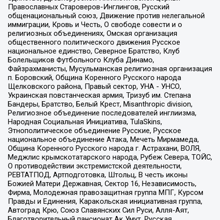
Православных Староверов-Инглингов, Русский
общенациональный союз, Движение против нелегальной
иммиграции, Кровь и Честь, О свободе совести и о
религиозных объединениях, Омская организация
общественного политического движения Русское
национальное единство, Северное Братство, Клуб
Болельщиков Футбольного Клуба Динамо,
Файзрахманисты, Мусульманская религиозная организация
п. Боровский, Община Коренного Русского народа
Щелковского района, Правый сектор, УНА - УНСО,
Украинская повстанческая армия, Тризуб им. Степана
Бандеры, Братство, Белый Крест, Misanthropic division,
Религиозное объединение последователей инглиизма,
Народная Социальная Инициатива, TulaSkins,
Этнополитическое объединение Русские, Русское
национальное объединение Атака, Мечеть Мирмамеда,
Община Коренного Русского народа г. Астрахани, ВОЛЯ,
Меджлис крымскотатарского народа, Рубеж Севера, ТОЙС,
О противодействии экстремистской деятельности,
РЕВТАТПОД, Артподготовка, Штольц, В честь иконы
Божией Матери Державная, Сектор 16, Независимость,
Фирма, Молодежная правозащитная группа МПГ, Курсом
Правды и Единения, Каракольская инициативная группа,
Автоград Крю, Союз Славянских Сил Руси, Алля-Аят,
Благотворительный пансионат Ак Умут, Русская