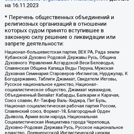
на
16.11.2023
* Перечень общественных объединений и
религиозных организаций в отношении
которых судом принято вступившее в
законную силу решение о ликвидации или
запрете деятельности:
Национал-большевистская партия, ВЕК РА, Рада земли
Кубанской Духовно Родовой Державы Русь, Община
Духовного Управления Асгардской Веси Беловодья,
Славянская Община Капища Веды Перуна, Мужская
Духовная Семинария Староверов-Инглингов, Нурджулар, К
Богодержавию, Таблиги Джамаат, Свидетели Иеговы,
Русское национальное единство, Национал-
социалистическое общество, Джамаат мувахидов,
Объединенный Вилайат Кабарды, Балкарии и Карачая,
Союз славян, Ат-Такфир Валь-Хиджра, Пит Буль,
Национал-социалистическая рабочая партия России,
Славянский союз, Формат-18, Благородный Орден
Дьявола, Армия воли народа, Национальная
Социалистическая Инициатива города Череповца,
Духовно-Родовая Держава Русь, Русское национальное
единство, Древнерусской Инглистической церкви